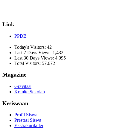
☏ (0274) 514807
✉ informasi_mucil@yahoo.co.id
Link
PPDB
Today's Visitors:
42
Last 7 Days Views:
1,432
Last 30 Days Views:
4,095
Total Visitors:
57,672
Magazine
Gravitasi
Komite Sekolah
Kesiswaan
Profil Siswa
Prestasi Siswa
Ekstrakurikuler