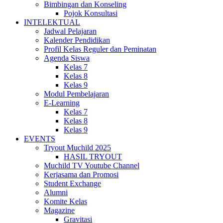
Bimbingan dan Konseling
Pojok Konsultasi
INTELEKTUAL
Jadwal Pelajaran
Kalender Pendidikan
Profil Kelas Reguler dan Peminatan
Agenda Siswa
Kelas 7
Kelas 8
Kelas 9
Modul Pembelajaran
E-Learning
Kelas 7
Kelas 8
Kelas 9
EVENTS
Tryout Muchild 2025
HASIL TRYOUT
Muchild TV Youtube Channel
Kerjasama dan Promosi
Student Exchange
Alumni
Komite Kelas
Magazine
Gravitasi