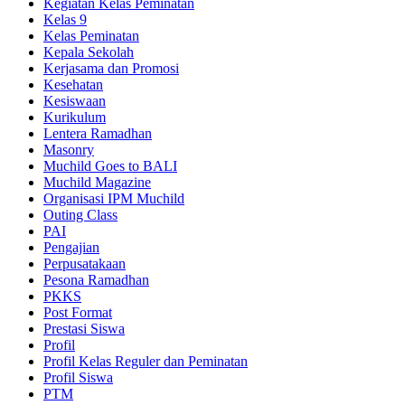
Kegiatan Kelas Peminatan
Kelas 9
Kelas Peminatan
Kepala Sekolah
Kerjasama dan Promosi
Kesehatan
Kesiswaan
Kurikulum
Lentera Ramadhan
Masonry
Muchild Goes to BALI
Muchild Magazine
Organisasi IPM Muchild
Outing Class
PAI
Pengajian
Perpusatakaan
Pesona Ramadhan
PKKS
Post Format
Prestasi Siswa
Profil
Profil Kelas Reguler dan Peminatan
Profil Siswa
PTM