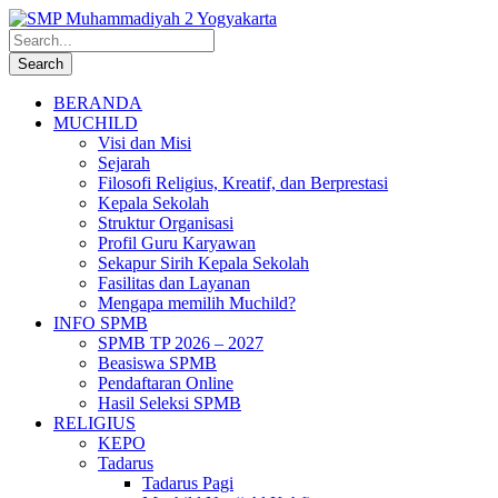
BERANDA
MUCHILD
Visi dan Misi
Sejarah
Filosofi Religius, Kreatif, dan Berprestasi
Kepala Sekolah
Struktur Organisasi
Profil Guru Karyawan
Sekapur Sirih Kepala Sekolah
Fasilitas dan Layanan
Mengapa memilih Muchild?
INFO SPMB
SPMB TP 2026 – 2027
Beasiswa SPMB
Pendaftaran Online
Hasil Seleksi SPMB
RELIGIUS
KEPO
Tadarus
Tadarus Pagi