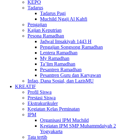
KEPO
Tadarus
Tadarus Pagi
Muchild Ngaji Al Kahfi
Pengajian
Kajian Keputrian
Pesona Ramadhan
Jadwal Imsakiyah 1443 H
Pengajian Songsong Ramadhan
Lentera Ramadhan
My Ramadhan
Ta’lim Ramadhan
Pesantren Ramadhan
Pesantren Guru dan Karyawan
Infaq, Dana Sosial, dan LazisMU
KREATIF
Profil Siswa
Prestasi Siswa
Ekstrakurikuler
Kegiatan Kelas Peminatan
IPM
Organisasi IPM Muchild
Kegiatan IPM SMP Muhammdaiyah 2
Yogyakarta
Tata tertib