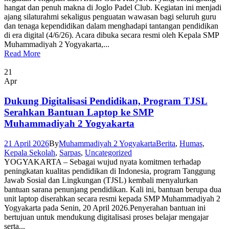
hangat dan penuh makna di Joglo Padel Club. Kegiatan ini menjadi
ajang silaturahmi sekaligus penguatan wawasan bagi seluruh guru
dan tenaga kependidikan dalam menghadapi tantangan pendidikan
di era digital (4/6/26). Acara dibuka secara resmi oleh Kepala SMP
Muhammadiyah 2 Yogyakarta,...
Read More
21
Apr
Dukung Digitalisasi Pendidikan, Program TJSL
Serahkan Bantuan Laptop ke SMP
Muhammadiyah 2 Yogyakarta
21 April 2026
By
Muhammadiyah 2 Yogyakarta
Berita
,
Humas
,
Kepala Sekolah
,
Sarpas
,
Uncategorized
YOGYAKARTA – Sebagai wujud nyata komitmen terhadap
peningkatan kualitas pendidikan di Indonesia, program Tanggung
Jawab Sosial dan Lingkungan (TJSL) kembali menyalurkan
bantuan sarana penunjang pendidikan. Kali ini, bantuan berupa dua
unit laptop diserahkan secara resmi kepada SMP Muhammadiyah 2
Yogyakarta pada Senin, 20 April 2026.Penyerahan bantuan ini
bertujuan untuk mendukung digitalisasi proses belajar mengajar
serta...