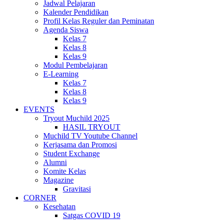
Jadwal Pelajaran
Kalender Pendidikan
Profil Kelas Reguler dan Peminatan
Agenda Siswa
Kelas 7
Kelas 8
Kelas 9
Modul Pembelajaran
E-Learning
Kelas 7
Kelas 8
Kelas 9
EVENTS
Tryout Muchild 2025
HASIL TRYOUT
Muchild TV Youtube Channel
Kerjasama dan Promosi
Student Exchange
Alumni
Komite Kelas
Magazine
Gravitasi
CORNER
Kesehatan
Satgas COVID 19