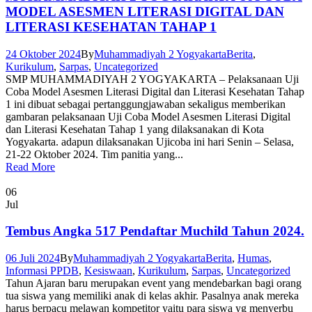
MODEL ASESMEN LITERASI DIGITAL DAN
LITERASI KESEHATAN TAHAP 1
24 Oktober 2024
By
Muhammadiyah 2 Yogyakarta
Berita
,
Kurikulum
,
Sarpas
,
Uncategorized
SMP MUHAMMADIYAH 2 YOGYAKARTA – Pelaksanaan Uji
Coba Model Asesmen Literasi Digital dan Literasi Kesehatan Tahap
1 ini dibuat sebagai pertanggungjawaban sekaligus memberikan
gambaran pelaksanaan Uji Coba Model Asesmen Literasi Digital
dan Literasi Kesehatan Tahap 1 yang dilaksanakan di Kota
Yogyakarta. adapun dilaksanakan Ujicoba ini hari Senin – Selasa,
21-22 Oktober 2024. Tim panitia yang...
Read More
06
Jul
Tembus Angka 517 Pendaftar Muchild Tahun 2024.
06 Juli 2024
By
Muhammadiyah 2 Yogyakarta
Berita
,
Humas
,
Informasi PPDB
,
Kesiswaan
,
Kurikulum
,
Sarpas
,
Uncategorized
Tahun Ajaran baru merupakan event yang mendebarkan bagi orang
tua siswa yang memiliki anak di kelas akhir. Pasalnya anak mereka
harus berpacu melawan kompetitor yaitu para siswa yg menyerbu