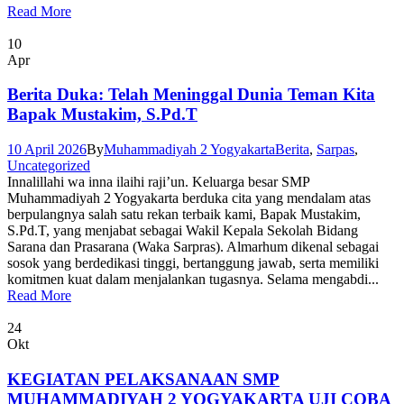
Read More
10
Apr
Berita Duka: Telah Meninggal Dunia Teman Kita
Bapak Mustakim, S.Pd.T
10 April 2026
By
Muhammadiyah 2 Yogyakarta
Berita
,
Sarpas
,
Uncategorized
Innalillahi wa inna ilaihi raji’un. Keluarga besar SMP
Muhammadiyah 2 Yogyakarta berduka cita yang mendalam atas
berpulangnya salah satu rekan terbaik kami, Bapak Mustakim,
S.Pd.T, yang menjabat sebagai Wakil Kepala Sekolah Bidang
Sarana dan Prasarana (Waka Sarpras). Almarhum dikenal sebagai
sosok yang berdedikasi tinggi, bertanggung jawab, serta memiliki
komitmen kuat dalam menjalankan tugasnya. Selama mengabdi...
Read More
24
Okt
KEGIATAN PELAKSANAAN SMP
MUHAMMADIYAH 2 YOGYAKARTA UJI COBA