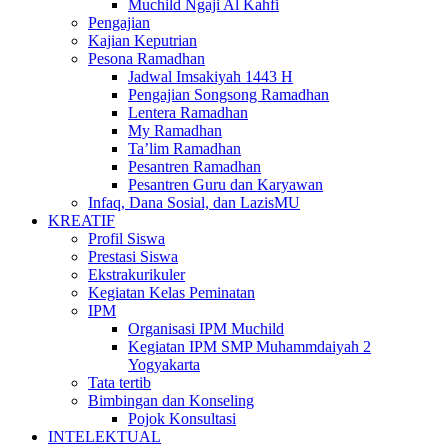
Muchild Ngaji Al Kahfi
Pengajian
Kajian Keputrian
Pesona Ramadhan
Jadwal Imsakiyah 1443 H
Pengajian Songsong Ramadhan
Lentera Ramadhan
My Ramadhan
Ta’lim Ramadhan
Pesantren Ramadhan
Pesantren Guru dan Karyawan
Infaq, Dana Sosial, dan LazisMU
KREATIF
Profil Siswa
Prestasi Siswa
Ekstrakurikuler
Kegiatan Kelas Peminatan
IPM
Organisasi IPM Muchild
Kegiatan IPM SMP Muhammdaiyah 2
Yogyakarta
Tata tertib
Bimbingan dan Konseling
Pojok Konsultasi
INTELEKTUAL