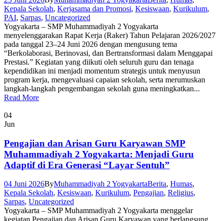
Kepala Sekolah
,
Kerjasama dan Promosi
,
Kesiswaan
,
Kurikulum
,
PAI
,
Sarpas
,
Uncategorized
Yogyakarta – SMP Muhammadiyah 2 Yogyakarta
menyelenggarakan Rapat Kerja (Raker) Tahun Pelajaran 2026/2027
pada tanggal 23–24 Juni 2026 dengan mengusung tema
“Berkolaborasi, Berinovasi, dan Bertransformasi dalam Menggapai
Prestasi.” Kegiatan yang diikuti oleh seluruh guru dan tenaga
kependidikan ini menjadi momentum strategis untuk menyusun
program kerja, mengevaluasi capaian sekolah, serta merumuskan
langkah-langkah pengembangan sekolah guna meningkatkan...
Read More
04
Jun
Pengajian dan Arisan Guru Karyawan SMP
Muhammadiyah 2 Yogyakarta: Menjadi Guru
Adaptif di Era Generasi “Layar Sentuh”
04 Juni 2026
By
Muhammadiyah 2 Yogyakarta
Berita
,
Humas
,
Kepala Sekolah
,
Kesiswaan
,
Kurikulum
,
Pengajian
,
Religius
,
Sarpas
,
Uncategorized
Yogyakarta – SMP Muhammadiyah 2 Yogyakarta menggelar
kegiatan Pengajian dan Arisan Guru Karyawan yang berlangsung