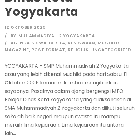
Yogyakarta
12 OKTOBER 2025
BY
MUHAMMADIYAH 2 YOGYAKARTA
AGENDA SISWA
,
BERITA
,
KESISWAAN
,
MUCHILD
MAGAZINE
,
POST FORMAT
,
RELIGIUS
,
UNCATEGORIZED
YOGYAKARTA – SMP Muhammadiyah 2 Yogyakarta
atau yang lebih dikenal Muchild pada hari Sabtu, 11
Oktober 2025 kemaren kembali mengibarkan
sayapnya. Pasalnya dalam ajang bergengsi MTQ
Pelajar Dinas Kota Yogyakarta yang dilaksanakan di
SMA Muhammadiyah 2 Yogyakarta dan diikuti seluruh
sekolah baik negeri maupun swasta itu mampu
meraih lima kejuaraan. Lima kejuaraan itu antara
lain...