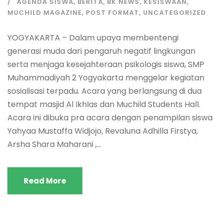
AGENDA SISWA
,
BERITA
,
BK NEWS
,
KESISWAAN
,
MUCHILD MAGAZINE
,
POST FORMAT
,
UNCATEGORIZED
YOGYAKARTA – Dalam upaya membentengi
generasi muda dari pengaruh negatif lingkungan
serta menjaga kesejahteraan psikologis siswa, SMP
Muhammadiyah 2 Yogyakarta menggelar kegiatan
sosialisasi terpadu. Acara yang berlangsung di dua
tempat masjid Al Ikhlas dan Muchild Students Hall.
Acara ini dibuka pra acara dengan penampilan siswa
Yahyaa Mustaffa Widjojo, Revaluna Adhilla Firstya,
Arsha Shara Maharani ,...
Read More