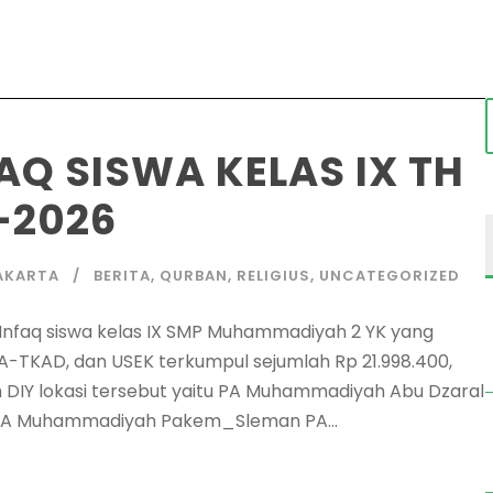
Q SISWA KELAS IX TH
-2026
AKARTA
BERITA
,
QURBAN
,
RELIGIUS
,
UNCATEGORIZED
Infaq siswa kelas IX SMP Muhammadiyah 2 YK yang
-TKAD, dan USEK terkumpul sejumlah Rp 21.998.400,
ah DIY lokasi tersebut yaitu PA Muhammadiyah Abu Dzaral
 PA Muhammadiyah Pakem_Sleman PA...