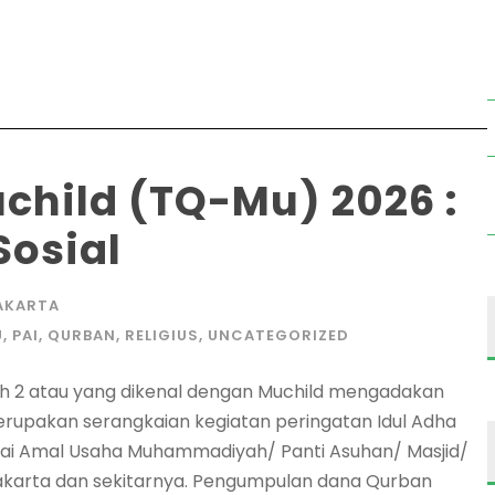
child (TQ-Mu) 2026 :
osial
AKARTA
U
,
PAI
,
QURBAN
,
RELIGIUS
,
UNCATEGORIZED
h 2 atau yang dikenal dengan Muchild mengadakan
erupakan serangkaian kegiatan peringatan Idul Adha
i Amal Usaha Muhammadiyah/ Panti Asuhan/ Masjid/
akarta dan sekitarnya. Pengumpulan dana Qurban