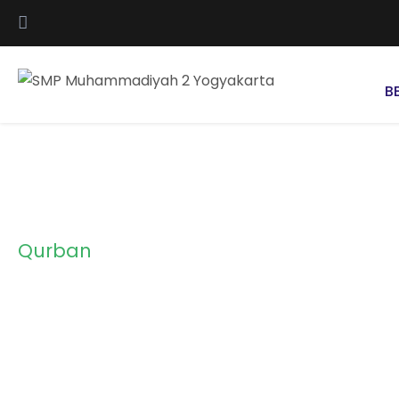
B
Qurban
Category