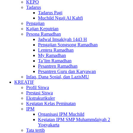
KEPO
Tadarus
Tadarus Pagi
Muchild Ngaji Al Kahfi
Pengajian
Kajian Keputrian
Pesona Ramadhan
Jadwal Imsakiyah 1443 H
Pengajian Songsong Ramadhan
Lentera Ramadhan
My Ramadhan
Ta’lim Ramadhan
Pesantren Ramadhan
Pesantren Guru dan Karyawan
Infaq, Dana Sosial, dan LazisMU
KREATIF
Profil Siswa
Prestasi Siswa
Ekstrakurikuler
Kegiatan Kelas Peminatan
IPM
Organisasi IPM Muchild
Kegiatan IPM SMP Muhammdaiyah 2
Yogyakarta
Tata tertib