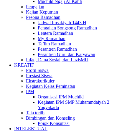
Muchild Ngaji Al Kahfi
Pengajian
Kajian Keputrian
Pesona Ramadhan
Jadwal Imsakiyah 1443 H
Pengajian Songsong Ramadhan
Lentera Ramadhan
My Ramadhan
Ta’lim Ramadhan
Pesantren Ramadhan
Pesantren Guru dan Karyawan
Infaq, Dana Sosial, dan LazisMU
KREATIF
Profil Siswa
Prestasi Siswa
Ekstrakurikuler
Kegiatan Kelas Peminatan
IPM
Organisasi IPM Muchild
Kegiatan IPM SMP Muhammdaiyah 2
Yogyakarta
Tata tertib
Bimbingan dan Konseling
Pojok Konsultasi
INTELEKTUAL