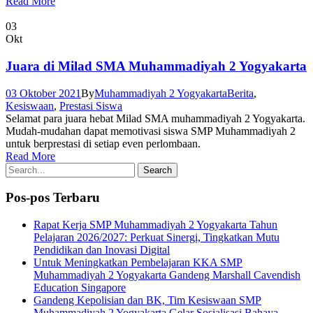
Read More
03
Okt
Juara di Milad SMA Muhammadiyah 2 Yogyakarta
03 Oktober 2021
By
Muhammadiyah 2 Yogyakarta
Berita
,
Kesiswaan
,
Prestasi Siswa
Selamat para juara hebat Milad SMA muhammadiyah 2 Yogyakarta.
Mudah-mudahan dapat memotivasi siswa SMP Muhammadiyah 2
untuk berprestasi di setiap even perlombaan.
Read More
Pos-pos Terbaru
Rapat Kerja SMP Muhammadiyah 2 Yogyakarta Tahun
Pelajaran 2026/2027: Perkuat Sinergi, Tingkatkan Mutu
Pendidikan dan Inovasi Digital
Untuk Meningkatkan Pembelajaran KKA SMP
Muhammadiyah 2 Yogyakarta Gandeng Marshall Cavendish
Education Singapore
Gandeng Kepolisian dan BK, Tim Kesiswaan SMP
Muhammadiyah 2 Yogyakarta Gelar Sosialisasi Bahaya