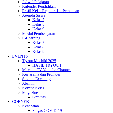
Jadwal Pelajaran
Kalender Pendidikan
Profil Kelas Reguler dan Peminatan
Agenda Siswa
Kelas 7
Kelas 8
Kelas 9
Modul Pembelajaran
E-Learning
Kelas 7
Kelas 8
Kelas 9
EVENTS
Tryout Muchild 2025
HASIL TRYOUT
Muchild TV Youtube Channel
Kerjasama dan Promosi
Student Exchange
Alumni
Komite Kelas
Magazine
Gravitasi
CORNER
Kesehatan
Satgas COVID 19