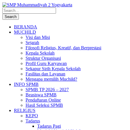
BERANDA
MUCHILD
Visi dan Misi
Sejarah
Filosofi Religius, Kreatif, dan Berprestasi
Kepala Sekolah
Struktur Organisasi
Profil Guru Karyawan
Sekapur Sirih Kepala Sekolah
Fasilitas dan Layanan
Mengapa memilih Muchild?
INFO SPMB
SPMB TP 2026 – 2027
Beasiswa SPMB
Pendaftaran Online
Hasil Seleksi SPMB
RELIGIUS
KEPO
Tadarus
Tadarus Pagi