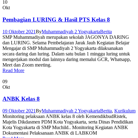
10
Okt
Pembagian LURING & Hasil PTS Kelas 8
10 Oktober 2021
By
Muhammadiyah 2 Yogyakarta
Berita
SMP Muhammadiyah merupakan sekolah JAGONYA DARING
dan LURING. Selama Pembelajaran Jarak Jauh Kegiatan Belajar
Mengajar di SMP Muhammadiyah 2 Yogyakarta dilaksanakan
secara daring dan luring. Dalam satu bulan 1 minggu luring untuk
mengerjakan modul dan lainnya daring memalui GCR, Whatsapp,
Meet dan Zoom meeting.
Read More
09
Okt
ANBK Kelas 8
09 Oktober 2021
By
Muhammadiyah 2 Yogyakarta
Berita
,
Kurikulum
Monitoring pelaksaan ANBK kelas 8 oleh KemendikbudRistek,
Majelis Dikdasmen PDM Kota Yogyakarta, serta Dinas Pendidikan
Kota Yogyakarta di SMP Muchild.. Monitoring Kegiatan ANBK
Dokumentasi Pelaksanaan ANBK di LABKOM