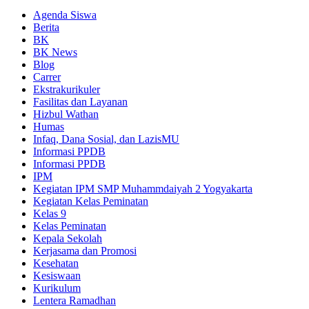
Agenda Siswa
Berita
BK
BK News
Blog
Carrer
Ekstrakurikuler
Fasilitas dan Layanan
Hizbul Wathan
Humas
Infaq, Dana Sosial, dan LazisMU
Informasi PPDB
Informasi PPDB
IPM
Kegiatan IPM SMP Muhammdaiyah 2 Yogyakarta
Kegiatan Kelas Peminatan
Kelas 9
Kelas Peminatan
Kepala Sekolah
Kerjasama dan Promosi
Kesehatan
Kesiswaan
Kurikulum
Lentera Ramadhan