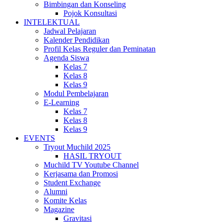
Bimbingan dan Konseling
Pojok Konsultasi
INTELEKTUAL
Jadwal Pelajaran
Kalender Pendidikan
Profil Kelas Reguler dan Peminatan
Agenda Siswa
Kelas 7
Kelas 8
Kelas 9
Modul Pembelajaran
E-Learning
Kelas 7
Kelas 8
Kelas 9
EVENTS
Tryout Muchild 2025
HASIL TRYOUT
Muchild TV Youtube Channel
Kerjasama dan Promosi
Student Exchange
Alumni
Komite Kelas
Magazine
Gravitasi