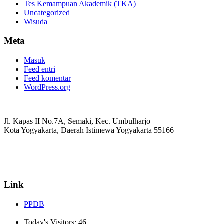
Tes Kemampuan Akademik (TKA)
Uncategorized
Wisuda
Meta
Masuk
Feed entri
Feed komentar
WordPress.org
Jl. Kapas II No.7A, Semaki, Kec. Umbulharjo
Kota Yogyakarta, Daerah Istimewa Yogyakarta 55166
☏ (0274) 514807
✉ informasi_mucil@yahoo.co.id
Link
PPDB
Today's Visitors:
46