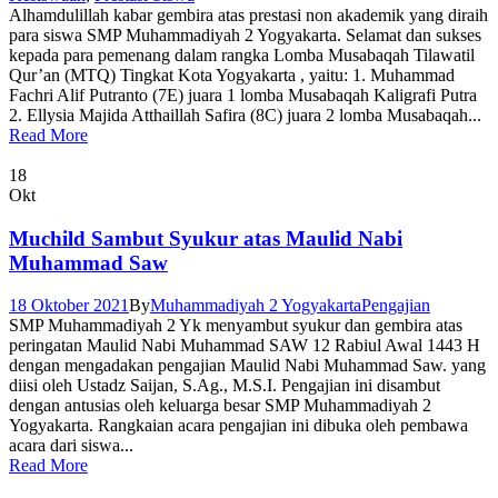
Alhamdulillah kabar gembira atas prestasi non akademik yang diraih
para siswa SMP Muhammadiyah 2 Yogyakarta. Selamat dan sukses
kepada para pemenang dalam rangka Lomba Musabaqah Tilawatil
Qur’an (MTQ) Tingkat Kota Yogyakarta , yaitu: 1. Muhammad
Fachri Alif Putranto (7E) juara 1 lomba Musabaqah Kaligrafi Putra
2. Ellysia Majida Atthaillah Safira (8C) juara 2 lomba Musabaqah...
Read More
18
Okt
Muchild Sambut Syukur atas Maulid Nabi
Muhammad Saw
18 Oktober 2021
By
Muhammadiyah 2 Yogyakarta
Pengajian
SMP Muhammadiyah 2 Yk menyambut syukur dan gembira atas
peringatan Maulid Nabi Muhammad SAW 12 Rabiul Awal 1443 H
dengan mengadakan pengajian Maulid Nabi Muhammad Saw. yang
diisi oleh Ustadz Saijan, S.Ag., M.S.I. Pengajian ini disambut
dengan antusias oleh keluarga besar SMP Muhammadiyah 2
Yogyakarta. Rangkaian acara pengajian ini dibuka oleh pembawa
acara dari siswa...
Read More