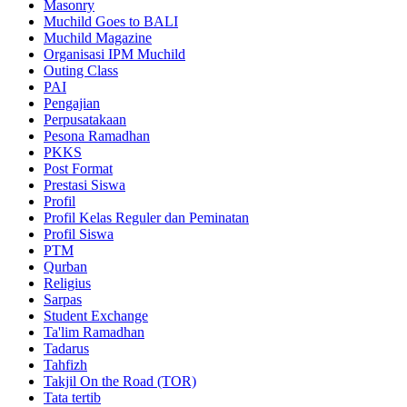
Masonry
Muchild Goes to BALI
Muchild Magazine
Organisasi IPM Muchild
Outing Class
PAI
Pengajian
Perpusatakaan
Pesona Ramadhan
PKKS
Post Format
Prestasi Siswa
Profil
Profil Kelas Reguler dan Peminatan
Profil Siswa
PTM
Qurban
Religius
Sarpas
Student Exchange
Ta'lim Ramadhan
Tadarus
Tahfizh
Takjil On the Road (TOR)
Tata tertib