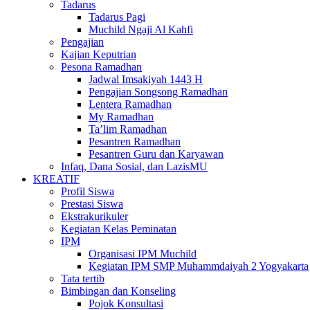
Tadarus
Tadarus Pagi
Muchild Ngaji Al Kahfi
Pengajian
Kajian Keputrian
Pesona Ramadhan
Jadwal Imsakiyah 1443 H
Pengajian Songsong Ramadhan
Lentera Ramadhan
My Ramadhan
Ta’lim Ramadhan
Pesantren Ramadhan
Pesantren Guru dan Karyawan
Infaq, Dana Sosial, dan LazisMU
KREATIF
Profil Siswa
Prestasi Siswa
Ekstrakurikuler
Kegiatan Kelas Peminatan
IPM
Organisasi IPM Muchild
Kegiatan IPM SMP Muhammdaiyah 2 Yogyakarta
Tata tertib
Bimbingan dan Konseling
Pojok Konsultasi