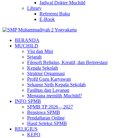
Jadwal Dokter Muchild
Library
Referensi Buku
E-Book
BERANDA
MUCHILD
Visi dan Misi
Sejarah
Filosofi Religius, Kreatif, dan Berprestasi
Kepala Sekolah
Struktur Organisasi
Profil Guru Karyawan
Sekapur Sirih Kepala Sekolah
Fasilitas dan Layanan
Mengapa memilih Muchild?
INFO SPMB
SPMB TP 2026 – 2027
Beasiswa SPMB
Pendaftaran Online
Hasil Seleksi SPMB
RELIGIUS
KEPO