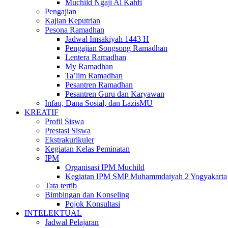
Muchild Ngaji Al Kahfi
Pengajian
Kajian Keputrian
Pesona Ramadhan
Jadwal Imsakiyah 1443 H
Pengajian Songsong Ramadhan
Lentera Ramadhan
My Ramadhan
Ta’lim Ramadhan
Pesantren Ramadhan
Pesantren Guru dan Karyawan
Infaq, Dana Sosial, dan LazisMU
KREATIF
Profil Siswa
Prestasi Siswa
Ekstrakurikuler
Kegiatan Kelas Peminatan
IPM
Organisasi IPM Muchild
Kegiatan IPM SMP Muhammdaiyah 2 Yogyakarta
Tata tertib
Bimbingan dan Konseling
Pojok Konsultasi
INTELEKTUAL
Jadwal Pelajaran