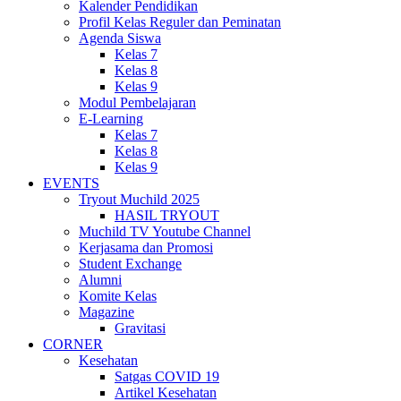
Kalender Pendidikan
Profil Kelas Reguler dan Peminatan
Agenda Siswa
Kelas 7
Kelas 8
Kelas 9
Modul Pembelajaran
E-Learning
Kelas 7
Kelas 8
Kelas 9
EVENTS
Tryout Muchild 2025
HASIL TRYOUT
Muchild TV Youtube Channel
Kerjasama dan Promosi
Student Exchange
Alumni
Komite Kelas
Magazine
Gravitasi
CORNER
Kesehatan
Satgas COVID 19
Artikel Kesehatan