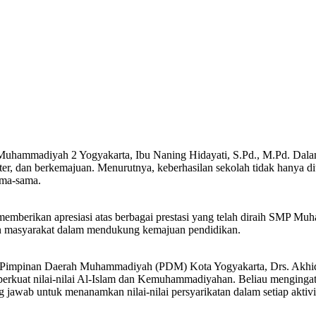
 Muhammadiyah 2 Yogyakarta, Ibu Naning Hidayati, S.Pd., M.Pd. Dala
, dan berkemajuan. Menurutnya, keberhasilan sekolah tidak hanya dit
ama-sama.
mberikan apresiasi atas berbagai prestasi yang telah diraih SMP Mu
 dan masyarakat dalam mendukung kemajuan pendidikan.
ri Pimpinan Daerah Muhammadiyah (PDM) Kota Yogyakarta, Drs. Akhid
perkuat nilai-nilai Al-Islam dan Kemuhammadiyahan. Beliau mengi
wab untuk menanamkan nilai-nilai persyarikatan dalam setiap aktivi