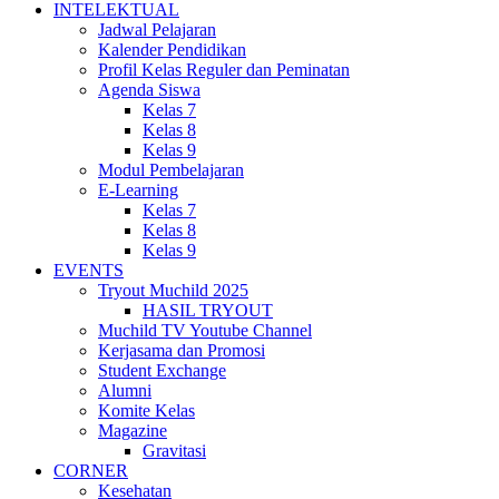
INTELEKTUAL
Jadwal Pelajaran
Kalender Pendidikan
Profil Kelas Reguler dan Peminatan
Agenda Siswa
Kelas 7
Kelas 8
Kelas 9
Modul Pembelajaran
E-Learning
Kelas 7
Kelas 8
Kelas 9
EVENTS
Tryout Muchild 2025
HASIL TRYOUT
Muchild TV Youtube Channel
Kerjasama dan Promosi
Student Exchange
Alumni
Komite Kelas
Magazine
Gravitasi
CORNER
Kesehatan