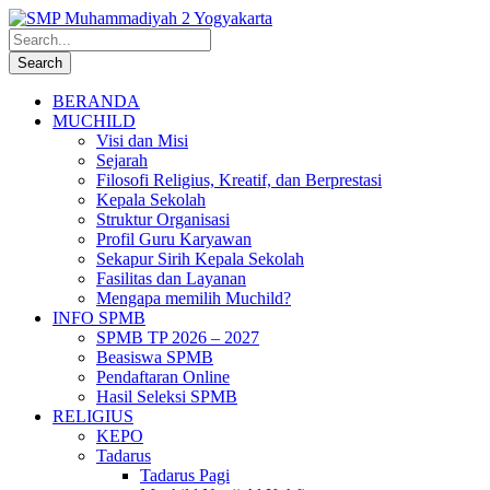
BERANDA
MUCHILD
Visi dan Misi
Sejarah
Filosofi Religius, Kreatif, dan Berprestasi
Kepala Sekolah
Struktur Organisasi
Profil Guru Karyawan
Sekapur Sirih Kepala Sekolah
Fasilitas dan Layanan
Mengapa memilih Muchild?
INFO SPMB
SPMB TP 2026 – 2027
Beasiswa SPMB
Pendaftaran Online
Hasil Seleksi SPMB
RELIGIUS
KEPO
Tadarus
Tadarus Pagi