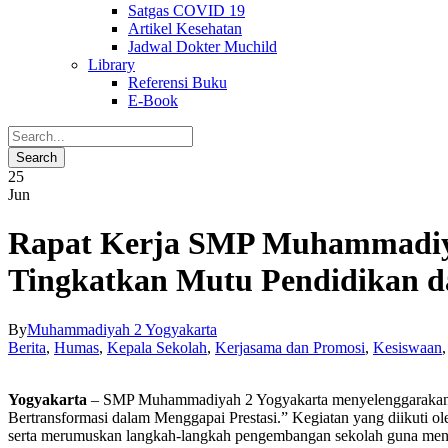
Satgas COVID 19
Artikel Kesehatan
Jadwal Dokter Muchild
Library
Referensi Buku
E-Book
25
Jun
Rapat Kerja SMP Muhammadiyah
Tingkatkan Mutu Pendidikan da
By
Muhammadiyah 2 Yogyakarta
Berita
,
Humas
,
Kepala Sekolah
,
Kerjasama dan Promosi
,
Kesiswaan
,
Yogyakarta
– SMP Muhammadiyah 2 Yogyakarta menyelenggarakan Ra
Bertransformasi dalam Menggapai Prestasi.” Kegiatan yang diikuti o
serta merumuskan langkah-langkah pengembangan sekolah guna menin