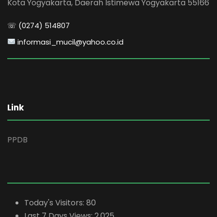
Kota Yogyakarta, Daerah Istimewa Yogyakarta 55166
☏ (0274) 514807
informasi_mucil@yahoo.co.id
Link
PPDB
Today's Visitors:
80
Last 7 Days Views:
2,025