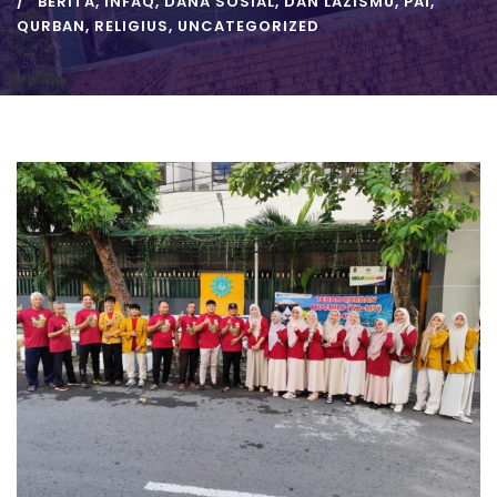
BERITA
,
INFAQ, DANA SOSIAL, DAN LAZISMU
,
PAI
,
QURBAN
,
RELIGIUS
,
UNCATEGORIZED