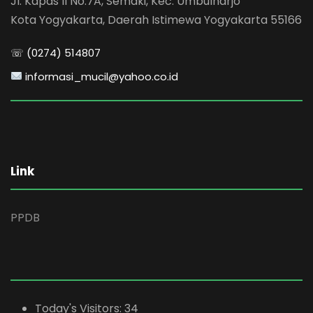
Jl. Kapas II No.7A, Semaki, Kec. Umbulharjo
Kota Yogyakarta, Daerah Istimewa Yogyakarta 55166
☏ (0274) 514807
informasi_mucil@yahoo.co.id
Link
PPDB
Today's Visitors:
34