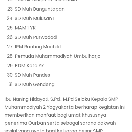
⁠SD Muh Banguntapan
⁠SD Muh Mulusan I
⁠MAM 1 YK
⁠SD Muh Purwodadi
⁠IPM Ranting Muchild
⁠Pemuda Muhammadiyah Umbulharjo
⁠PDM Kota Yk
⁠SD Muh Pandes
⁠SD Muh Gendeng
Ibu Naning Hidayati, S.Pd., M.Pd Selaku Kepala SMP
Muhammadiyah 2 Yogyakarta berharap kegiatan ini
memberikan manfaat bagi umat khususnya
penerima Qurban serta sebagai sarana dakwah
sosial yang nyata bagi keluarga besar SMP