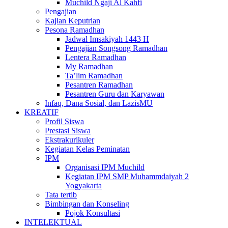
Muchild Ngaji Al Kahfi
Pengajian
Kajian Keputrian
Pesona Ramadhan
Jadwal Imsakiyah 1443 H
Pengajian Songsong Ramadhan
Lentera Ramadhan
My Ramadhan
Ta’lim Ramadhan
Pesantren Ramadhan
Pesantren Guru dan Karyawan
Infaq, Dana Sosial, dan LazisMU
KREATIF
Profil Siswa
Prestasi Siswa
Ekstrakurikuler
Kegiatan Kelas Peminatan
IPM
Organisasi IPM Muchild
Kegiatan IPM SMP Muhammdaiyah 2
Yogyakarta
Tata tertib
Bimbingan dan Konseling
Pojok Konsultasi
INTELEKTUAL