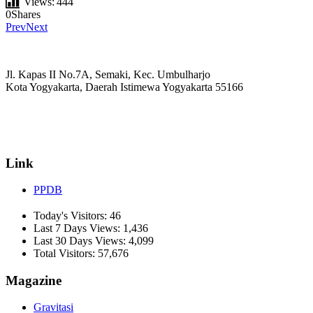
Views:
444
0
Shares
Prev
Next
Jl. Kapas II No.7A, Semaki, Kec. Umbulharjo
Kota Yogyakarta, Daerah Istimewa Yogyakarta 55166
☏ (0274) 514807
✉ informasi_mucil@yahoo.co.id
Link
PPDB
Today's Visitors:
46
Last 7 Days Views:
1,436
Last 30 Days Views:
4,099
Total Visitors:
57,676
Magazine
Gravitasi