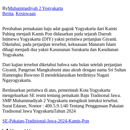
By
Muhammadiyah 2 Yogyakarta
Berita
,
Kesiswaan
Perubahan pemakaian baju adat gagrak Yogyakarta dari Kamis
Pahing menjadi Kamis Pon didasarkan pada sejarah Daerah
Istimewa Yogyakarta (DIY) yakni peristiwa perjanjian Giyanti.
Diketahui, pada perjanjian tersebut, kekuasaan Mataram Islam
dibagi menjadi dua yakni Kasunanan Surakarta dan Kasultanan
Yogyakarta.
Dari kajian tersebut diketahui bahwa satu bulan setelah perjanjian
Giyanti, Pangeran Mangkubumi atau akrab dengan nama Sri Sultan
Hamengku Buwono II mendeklarasikan berdirinya Nagari
Ngayogyakarta.
Berdasarkan peristiwa di atas, pemerintah Kota Yogyakarta
mengeluarkan SE resmi tentang pemakain Baju Tradisonal Jawa.
SMP Muhammadiyah 2 Yogyakarta mengikuti intruksi tersebut.
Surat Edaran, Nomor : 400.5.9.1/40 Tentang Penggunaan Pakaian
Tradisonal Jawa YogyakartaTahun 2024
SE-Pakaian-Tradisional-Jawa-2024-Kamis-Pon