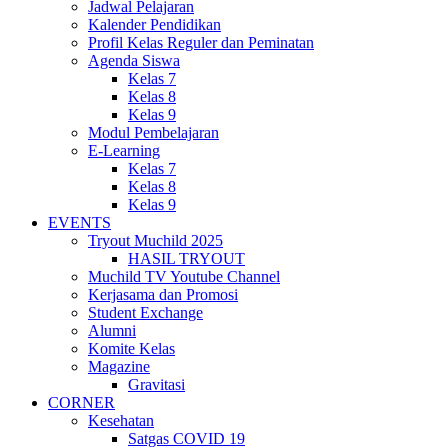
Jadwal Pelajaran
Kalender Pendidikan
Profil Kelas Reguler dan Peminatan
Agenda Siswa
Kelas 7
Kelas 8
Kelas 9
Modul Pembelajaran
E-Learning
Kelas 7
Kelas 8
Kelas 9
EVENTS
Tryout Muchild 2025
HASIL TRYOUT
Muchild TV Youtube Channel
Kerjasama dan Promosi
Student Exchange
Alumni
Komite Kelas
Magazine
Gravitasi
CORNER
Kesehatan
Satgas COVID 19