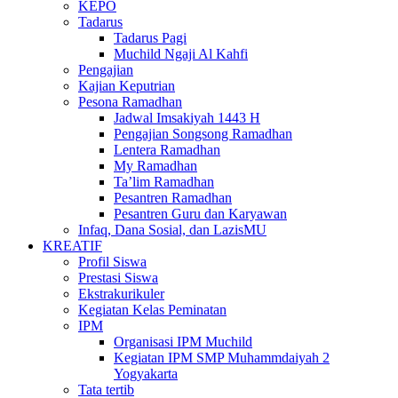
KEPO
Tadarus
Tadarus Pagi
Muchild Ngaji Al Kahfi
Pengajian
Kajian Keputrian
Pesona Ramadhan
Jadwal Imsakiyah 1443 H
Pengajian Songsong Ramadhan
Lentera Ramadhan
My Ramadhan
Ta’lim Ramadhan
Pesantren Ramadhan
Pesantren Guru dan Karyawan
Infaq, Dana Sosial, dan LazisMU
KREATIF
Profil Siswa
Prestasi Siswa
Ekstrakurikuler
Kegiatan Kelas Peminatan
IPM
Organisasi IPM Muchild
Kegiatan IPM SMP Muhammdaiyah 2
Yogyakarta
Tata tertib