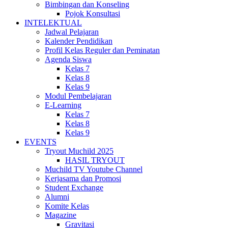
Bimbingan dan Konseling
Pojok Konsultasi
INTELEKTUAL
Jadwal Pelajaran
Kalender Pendidikan
Profil Kelas Reguler dan Peminatan
Agenda Siswa
Kelas 7
Kelas 8
Kelas 9
Modul Pembelajaran
E-Learning
Kelas 7
Kelas 8
Kelas 9
EVENTS
Tryout Muchild 2025
HASIL TRYOUT
Muchild TV Youtube Channel
Kerjasama dan Promosi
Student Exchange
Alumni
Komite Kelas
Magazine
Gravitasi