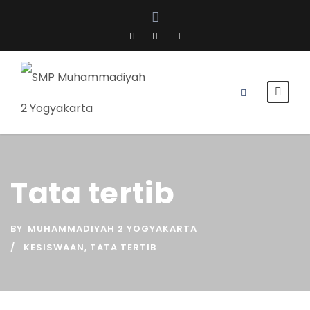
Tata tertib
BY
MUHAMMADIYAH 2 YOGYAKARTA
KESISWAAN
,
TATA TERTIB