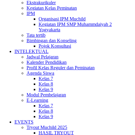
Ekstrakurikuler
Kegiatan Kelas Peminatan
IPM
Organisasi IPM Muchild
Kegiatan IPM SMP Muhammdaiyah 2
Yogyakarta
Tata tertib
Bimbingan dan Konseling
Pojok Konsultasi
INTELEKTUAL
Jadwal Pelajaran
Kalender Pendidikan
Profil Kelas Reguler dan Peminatan
Agenda Siswa
Kelas 7
Kelas 8
Kelas 9
Modul Pembelajaran
E-Learning
Kelas 7
Kelas 8
Kelas 9
EVENTS
Tryout Muchild 2025
HASIL TRYOUT