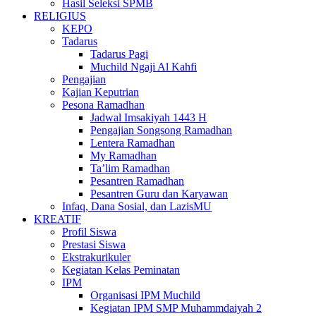
Hasil Seleksi SPMB
RELIGIUS
KEPO
Tadarus
Tadarus Pagi
Muchild Ngaji Al Kahfi
Pengajian
Kajian Keputrian
Pesona Ramadhan
Jadwal Imsakiyah 1443 H
Pengajian Songsong Ramadhan
Lentera Ramadhan
My Ramadhan
Ta’lim Ramadhan
Pesantren Ramadhan
Pesantren Guru dan Karyawan
Infaq, Dana Sosial, dan LazisMU
KREATIF
Profil Siswa
Prestasi Siswa
Ekstrakurikuler
Kegiatan Kelas Peminatan
IPM
Organisasi IPM Muchild
Kegiatan IPM SMP Muhammdaiyah 2