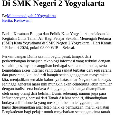
Di SMK Negeri 2 Yogyakarta
By
Muhammadiyah 2 Yogyakarta
Berita
,
Kesiswaan
Badan Kesatuan Bangsa dan Politik Kota Yogyakarta melaksanakan
Kegiatan Cinta Tanah Air Bagi Pelajar Sekolah Menengah Pertama
(SMP) Kota Yogyakarta di SMK Negeri 2 Yogyakarta , Hari Kamis
1 Februari 2024, pukul 08.00 WIB – Selesai.
Perkembangan Dunia saat ini begitu pesat, tampak dari
perkembangan kemajuan teknologi informasi yang terbukti dengan
semakin pesatnya kecanggihan berbagai sarana multimedia, serta
kemudahan akses internet yang dulu sangat terbatas dari segi sarana
dan prasarana, kini hadir di hampir setiap genggaman masyarakat
kita, menjadikan semakin kaburnya batas antar Negara dan budaya,
sehingga generasi masa kini mungkin akan cenderung lebih familiar
dengan tradisi serta budaya Asing yang tidak hanya ditampilkan
oleh orang-orang dari belahan Dunia seberang, namun juga para
Influencer yang berasal dari Tanah Air kita sendiri, dibandingkan
budaya asli Indonesia yang meskipun belum tenggelam, namun
harus diperjuangkan agar tetap naik ke permukaan. melui kegiatan
Pengkaderan bagi pelajar untuk mnyebarkan semangan cinta tanah