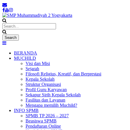
BERANDA
MUCHILD
Visi dan Misi
Sejarah
Filosofi Religius, Kreatif, dan Berprestasi
Kepala Sekolah
Struktur Organisasi
Profil Guru Karyawan
Sekapur Sirih Kepala Sekolah
Fasilitas dan Layanan
Mengapa memilih Muchild?
INFO SPMB
SPMB TP 2026 – 2027
Beasiswa SPMB
Pendaftaran Online