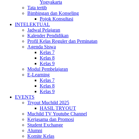
Yogyakarta
Tata tertib
Bimbingan dan Konseling
Pojok Konsultasi
INTELEKTUAL
Jadwal Pelajaran
Kalender Pendidikan
Profil Kelas Reguler dan Peminatan
Agenda Siswa
Kelas 7
Kelas 8
Kelas 9
Modul Pembelajaran
E-Learning
Kelas 7
Kelas 8
Kelas 9
EVENTS
Tryout Muchild 2025
HASIL TRYOUT
Muchild TV Youtube Channel
Kerjasama dan Promosi
Student Exchange
Alumni
Komite Kelas