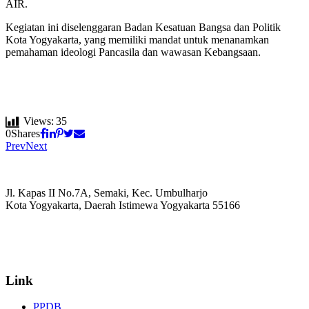
AIR.
Kegiatan ini diselenggaran Badan Kesatuan Bangsa dan Politik
Kota Yogyakarta, yang memiliki mandat untuk menanamkan
pemahaman ideologi Pancasila dan wawasan Kebangsaan.
Views:
35
0
Shares
Prev
Next
Jl. Kapas II No.7A, Semaki, Kec. Umbulharjo
Kota Yogyakarta, Daerah Istimewa Yogyakarta 55166
☏ (0274) 514807
✉ informasi_mucil@yahoo.co.id
Link
PPDB