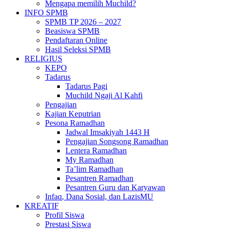
Mengapa memilih Muchild?
INFO SPMB
SPMB TP 2026 – 2027
Beasiswa SPMB
Pendaftaran Online
Hasil Seleksi SPMB
RELIGIUS
KEPO
Tadarus
Tadarus Pagi
Muchild Ngaji Al Kahfi
Pengajian
Kajian Keputrian
Pesona Ramadhan
Jadwal Imsakiyah 1443 H
Pengajian Songsong Ramadhan
Lentera Ramadhan
My Ramadhan
Ta’lim Ramadhan
Pesantren Ramadhan
Pesantren Guru dan Karyawan
Infaq, Dana Sosial, dan LazisMU
KREATIF
Profil Siswa
Prestasi Siswa