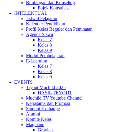
Bimbingan dan Konseling
Pojok Konsultasi
INTELEKTUAL
Jadwal Pelajaran
Kalender Pendidikan
Profil Kelas Reguler dan Peminatan
Agenda Siswa
Kelas 7
Kelas 8
Kelas 9
Modul Pembelajaran
E-Learning
Kelas 7
Kelas 8
Kelas 9
EVENTS
Tryout Muchild 2025
HASIL TRYOUT
Muchild TV Youtube Channel
Kerjasama dan Promosi
Student Exchange
Alumni
Komite Kelas
Magazine
Gravitasi