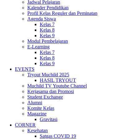
Jadwal Pelajaran
Kalender Pendidikan
Profil Kelas Reguler dan Peminatan
Agenda Siswa
Kelas 7
Kelas 8
Kelas 9
Modul Pembelajaran
E-Learning
Kelas 7
Kelas 8
Kelas 9
EVENTS
Tryout Muchild 2025
HASIL TRYOUT
Muchild TV Youtube Channel
Kerjasama dan Promosi
Student Exchange
Alumni
Komite Kelas
Magazine
Gravitasi
CORNER
Kesehatan
Satgas COVID 19