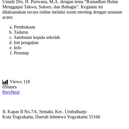
Ustadz Drs. H. Purwana, M.A. dengan tema “Ramadhan Bulan
Menggapai Takwa, Sukses, dan Bahagia”. Kegiatan ini
dilaksanakan secara online melalui zoom meeting dengan susunan
acara:
Pembukaan
Tadarus
Sambutan kepala sekolah
Inti pengajian
Info
Penutup
Views:
118
0
Shares
Prev
Next
Jl. Kapas II No.7A, Semaki, Kec. Umbulharjo
Kota Yogyakarta, Daerah Istimewa Yogyakarta 55166
☏ (0274) 514807