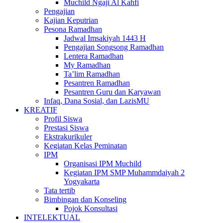
Muchild Ngaji Al Kahfi
Pengajian
Kajian Keputrian
Pesona Ramadhan
Jadwal Imsakiyah 1443 H
Pengajian Songsong Ramadhan
Lentera Ramadhan
My Ramadhan
Ta’lim Ramadhan
Pesantren Ramadhan
Pesantren Guru dan Karyawan
Infaq, Dana Sosial, dan LazisMU
KREATIF
Profil Siswa
Prestasi Siswa
Ekstrakurikuler
Kegiatan Kelas Peminatan
IPM
Organisasi IPM Muchild
Kegiatan IPM SMP Muhammdaiyah 2
Yogyakarta
Tata tertib
Bimbingan dan Konseling
Pojok Konsultasi
INTELEKTUAL