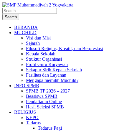
BERANDA
MUCHILD
Visi dan Misi
Sejarah
Filosofi Religius, Kreatif, dan Berprestasi
Kepala Sekolah
Struktur Organisasi
Profil Guru Karyawan
Sekapur Sirih Kepala Sekolah
Fasilitas dan Layanan
Mengapa memilih Muchild?
INFO SPMB
SPMB TP 2026 – 2027
Beasiswa SPMB
Pendaftaran Online
Hasil Seleksi SPMB
RELIGIUS
KEPO
Tadarus
Tadarus Pagi