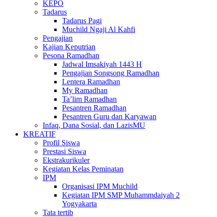
KEPO
Tadarus
Tadarus Pagi
Muchild Ngaji Al Kahfi
Pengajian
Kajian Keputrian
Pesona Ramadhan
Jadwal Imsakiyah 1443 H
Pengajian Songsong Ramadhan
Lentera Ramadhan
My Ramadhan
Ta’lim Ramadhan
Pesantren Ramadhan
Pesantren Guru dan Karyawan
Infaq, Dana Sosial, dan LazisMU
KREATIF
Profil Siswa
Prestasi Siswa
Ekstrakurikuler
Kegiatan Kelas Peminatan
IPM
Organisasi IPM Muchild
Kegiatan IPM SMP Muhammdaiyah 2
Yogyakarta
Tata tertib