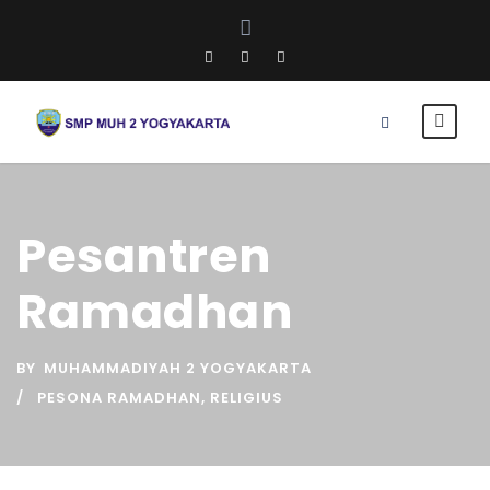
Pesantren
Ramadhan
BY
MUHAMMADIYAH 2 YOGYAKARTA
PESONA RAMADHAN
,
RELIGIUS