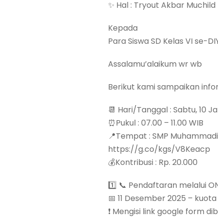
✨ Hal : Tryout Akbar Muchil
Kepada
Para Siswa SD Kelas VI se-DI
Assalamu’alaikum wr wb
Berikut kami sampaikan info
📆 Hari/Tanggal : Sabtu, 10 J
⏰Pukul : 07.00 – 11.00 WIB
📍Tempat : SMP Muhammadi
https://g.co/kgs/V8Keacp
💰Kontribusi : Rp. 20.000
1️⃣ 📞 Pendaftaran melalui O
📅 11 Desember 2025 – kuota
❗ Mengisi link google form dib