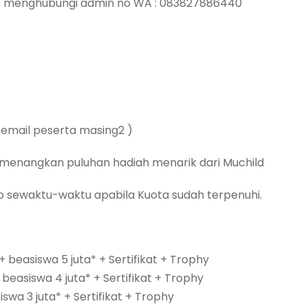
n menghubungi admin no WA : 083827886440
e email peserta masing2 )
n menangkan puluhan hadiah menarik dari Muchild
tup sewaktu-waktu apabila Kuota sudah terpenuhi.
 + beasiswa 5 juta* + Sertifikat + Trophy
+ beasiswa 4 juta* + Sertifikat + Trophy
swa 3 juta* + Sertifikat + Trophy