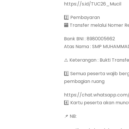
https://s.id/TUC26_Mucil
2️⃣ Pembayaran
🏧 Transfer melalui Nomer
Bank BNI : 8980005662
Atas Nama : SMP MUHAMMADI
⚠️ Keterangan : Bukti Trans
3️⃣ Semua peserta wajib be
pembagian ruang
https://chat.whatsapp.co
4️⃣ Kartu peserta akan muncu
📌 NB: