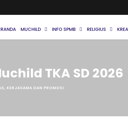
ERANDA
MUCHILD
INFO SPMB
RELIGIUS
KREA
uchild TKA SD 2026
AS
,
KERJASAMA DAN PROMOSI