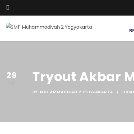
B
Tryout Akbar M
29
DES
BY
MUHAMMADIYAH 2 YOGYAKARTA
HUM