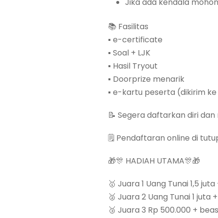
Jika ada kendala moho
📚 Fasilitas
▪️ e-certificate
▪️ Soal + LJK
▪️ Hasil Tryout
▪️ Doorprize menarik
▪️ e-kartu peserta (dikirim k
📝 Segera daftarkan diri da
🗒️ Pendaftaran online di tu
🎁🎊 HADIAH UTAMA🎊🎁
🥇 Juara 1 Uang Tunai 1,5 juta
🥈 Juara 2 Uang Tunai 1 juta 
🥉 Juara 3 Rp 500.000 + beasi