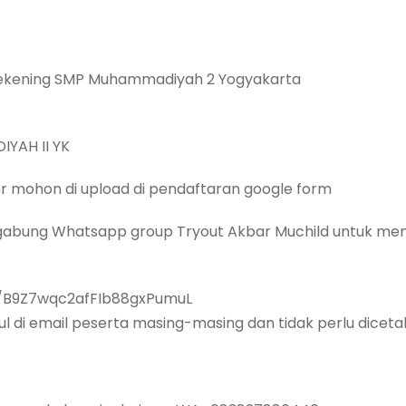
 Rekening SMP Muhammadiyah 2 Yogyakarta
YAH II YK
fer mohon di upload di pendaftaran google form
rgabung Whatsapp group Tryout Akbar Muchild untuk men
m/B9Z7wqc2afFIb88gxPumuL
l di email peserta masing-masing dan tidak perlu dicetak