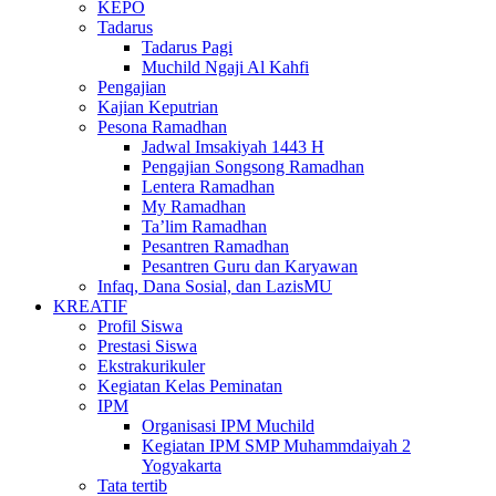
KEPO
Tadarus
Tadarus Pagi
Muchild Ngaji Al Kahfi
Pengajian
Kajian Keputrian
Pesona Ramadhan
Jadwal Imsakiyah 1443 H
Pengajian Songsong Ramadhan
Lentera Ramadhan
My Ramadhan
Ta’lim Ramadhan
Pesantren Ramadhan
Pesantren Guru dan Karyawan
Infaq, Dana Sosial, dan LazisMU
KREATIF
Profil Siswa
Prestasi Siswa
Ekstrakurikuler
Kegiatan Kelas Peminatan
IPM
Organisasi IPM Muchild
Kegiatan IPM SMP Muhammdaiyah 2
Yogyakarta
Tata tertib