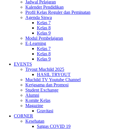
Jadwal Pelajaran
Kalender Pendidikan
Profil Kelas Reguler dan Peminatan
Agenda Siswa
Kelas 7
Kelas 8
Kelas 9
Modul Pembelajaran
E-Learning
Kelas 7
Kelas 8
Kelas 9
EVENTS
Tryout Muchild 2025
HASIL TRYOUT
Muchild TV Youtube Channel
Kerjasama dan Promosi
Student Exchange
Alumni
Komite Kelas
Magazine
Gravitasi
CORNER
Kesehatan
Satgas COVID 19