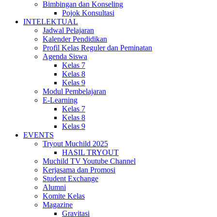
Bimbingan dan Konseling
Pojok Konsultasi
INTELEKTUAL
Jadwal Pelajaran
Kalender Pendidikan
Profil Kelas Reguler dan Peminatan
Agenda Siswa
Kelas 7
Kelas 8
Kelas 9
Modul Pembelajaran
E-Learning
Kelas 7
Kelas 8
Kelas 9
EVENTS
Tryout Muchild 2025
HASIL TRYOUT
Muchild TV Youtube Channel
Kerjasama dan Promosi
Student Exchange
Alumni
Komite Kelas
Magazine
Gravitasi