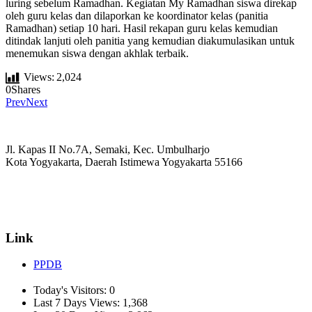
luring sebelum Ramadhan. Kegiatan My Ramadhan siswa direkap
oleh guru kelas dan dilaporkan ke koordinator kelas (panitia
Ramadhan) setiap 10 hari. Hasil rekapan guru kelas kemudian
ditindak lanjuti oleh panitia yang kemudian diakumulasikan untuk
menemukan siswa dengan akhlak terbaik.
Views:
2,024
0
Shares
Prev
Next
Jl. Kapas II No.7A, Semaki, Kec. Umbulharjo
Kota Yogyakarta, Daerah Istimewa Yogyakarta 55166
☏ (0274) 514807
✉ informasi_mucil@yahoo.co.id
Link
PPDB
Today's Visitors:
0
Last 7 Days Views:
1,368