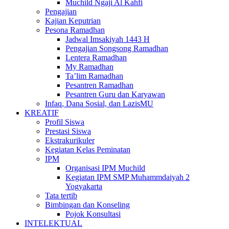
Muchild Ngaji Al Kahfi
Pengajian
Kajian Keputrian
Pesona Ramadhan
Jadwal Imsakiyah 1443 H
Pengajian Songsong Ramadhan
Lentera Ramadhan
My Ramadhan
Ta’lim Ramadhan
Pesantren Ramadhan
Pesantren Guru dan Karyawan
Infaq, Dana Sosial, dan LazisMU
KREATIF
Profil Siswa
Prestasi Siswa
Ekstrakurikuler
Kegiatan Kelas Peminatan
IPM
Organisasi IPM Muchild
Kegiatan IPM SMP Muhammdaiyah 2
Yogyakarta
Tata tertib
Bimbingan dan Konseling
Pojok Konsultasi
INTELEKTUAL