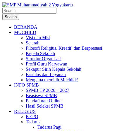
BERANDA
MUCHILD
Visi dan Misi
Sejarah
Filosofi Religius, Kreatif, dan Berprestasi
Kepala Sekolah
Struktur Organisasi
Profil Guru Karyawan
Sekapur Sirih Kepala Sekolah
Fasilitas dan Layanan
Mengapa memilih Muchild?
INFO SPMB
SPMB TP 2026 – 2027
Beasiswa SPMB
Pendaftaran Online
Hasil Seleksi SPMB
RELIGIUS
KEPO
Tadarus
Tadarus Pagi