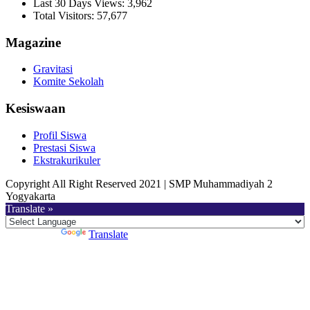
Last 30 Days Views:
3,962
Total Visitors:
57,677
Magazine
Gravitasi
Komite Sekolah
Kesiswaan
Profil Siswa
Prestasi Siswa
Ekstrakurikuler
Copyright All Right Reserved 2021 | SMP Muhammadiyah 2
Yogyakarta
Translate »
Powered by
Translate