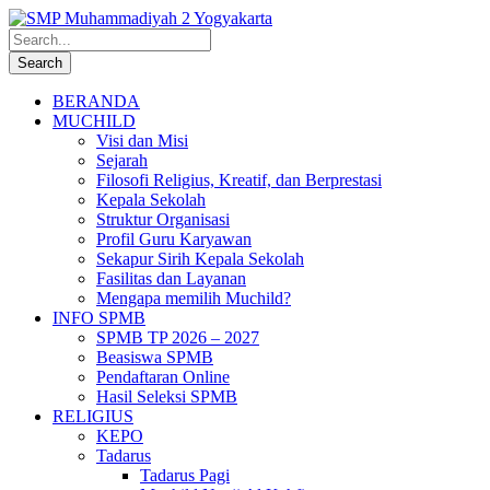
BERANDA
MUCHILD
Visi dan Misi
Sejarah
Filosofi Religius, Kreatif, dan Berprestasi
Kepala Sekolah
Struktur Organisasi
Profil Guru Karyawan
Sekapur Sirih Kepala Sekolah
Fasilitas dan Layanan
Mengapa memilih Muchild?
INFO SPMB
SPMB TP 2026 – 2027
Beasiswa SPMB
Pendaftaran Online
Hasil Seleksi SPMB
RELIGIUS
KEPO
Tadarus
Tadarus Pagi