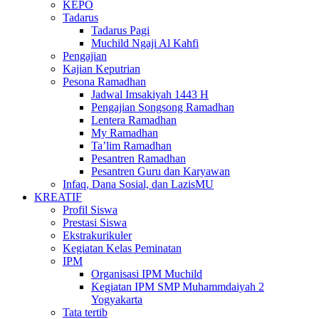
KEPO
Tadarus
Tadarus Pagi
Muchild Ngaji Al Kahfi
Pengajian
Kajian Keputrian
Pesona Ramadhan
Jadwal Imsakiyah 1443 H
Pengajian Songsong Ramadhan
Lentera Ramadhan
My Ramadhan
Ta’lim Ramadhan
Pesantren Ramadhan
Pesantren Guru dan Karyawan
Infaq, Dana Sosial, dan LazisMU
KREATIF
Profil Siswa
Prestasi Siswa
Ekstrakurikuler
Kegiatan Kelas Peminatan
IPM
Organisasi IPM Muchild
Kegiatan IPM SMP Muhammdaiyah 2
Yogyakarta
Tata tertib