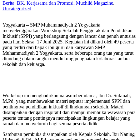
Berita
,
BK
,
Kerjasama dan Promosi
,
Muchild Magazine
,
Uncategorized
Yogyakarta – SMP Muhammadiyah 2 Yogyakarta
menyelenggarakan Workshop Sekolah Penggerak dan Pendidikan
Inklusif (SPPI) yang berlangsung dengan lancar dan penuh antusias
pada hari Selasa, 17 Juni 2025. Kegiatan ini diikuti oleh 49 peserta
yang terdiri dari bapak ibu guru dan karyawan SMP
Muhammadiyah 2 Yogyakarta, serta beberapa orang tua yang turut
diundang dalam rangka mendukung penguatan kolaborasi antara
sekolah dan keluarga.
Workshop ini menghadirkan narasumber utama, Ibu Dr. Sukinah,
M.Pd, yang membawakan materi seputar implementasi SPPI dan
pentingnya pendidikan inklusif di lingkungan sekolah. Materi
disampaikan dengan inspiratif dan mampu membuka wawasan para
peserta tentang pentingnya menciptakan lingkungan belajar yang
ramah dan menyeluruh bagi semua peserta didik.
Sambutan pembuka disampaikan oleh Kepala Sekolah, Ibu Naning
Hidayati, S.Pd., M.Pd., yang menekankan urgensi dan arah