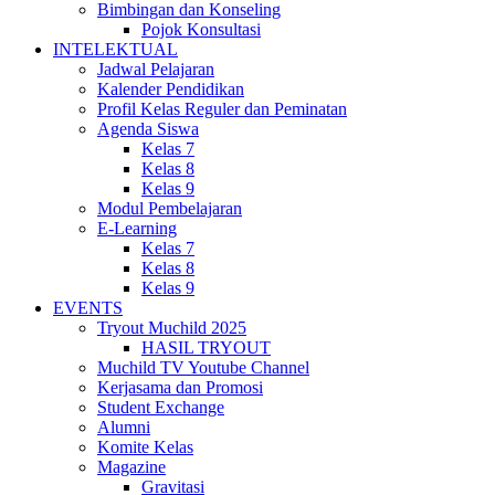
Bimbingan dan Konseling
Pojok Konsultasi
INTELEKTUAL
Jadwal Pelajaran
Kalender Pendidikan
Profil Kelas Reguler dan Peminatan
Agenda Siswa
Kelas 7
Kelas 8
Kelas 9
Modul Pembelajaran
E-Learning
Kelas 7
Kelas 8
Kelas 9
EVENTS
Tryout Muchild 2025
HASIL TRYOUT
Muchild TV Youtube Channel
Kerjasama dan Promosi
Student Exchange
Alumni
Komite Kelas
Magazine
Gravitasi