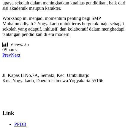
upaya sekolah dalam meningkatkan kualitas pendidikan, baik dari
sisi akademik maupun karakter.
Workshop ini menjadi momentum penting bagi SMP
Muhammadiyah 2 Yogyakarta untuk terus bergerak maju sebagai
sekolah yang adaptif, inklusif, dan kolaboratif dalam menghadapi
tantangan pendidikan di era modern.
Views:
35
0
Shares
Prev
Next
Jl. Kapas II No.7A, Semaki, Kec. Umbulharjo
Kota Yogyakarta, Daerah Istimewa Yogyakarta 55166
☏ (0274) 514807
✉ informasi_mucil@yahoo.co.id
Link
PPDB