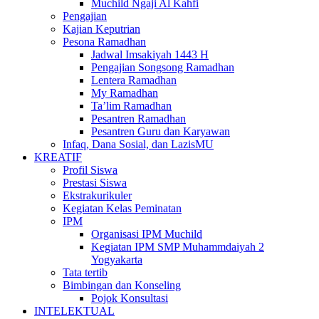
Muchild Ngaji Al Kahfi
Pengajian
Kajian Keputrian
Pesona Ramadhan
Jadwal Imsakiyah 1443 H
Pengajian Songsong Ramadhan
Lentera Ramadhan
My Ramadhan
Ta’lim Ramadhan
Pesantren Ramadhan
Pesantren Guru dan Karyawan
Infaq, Dana Sosial, dan LazisMU
KREATIF
Profil Siswa
Prestasi Siswa
Ekstrakurikuler
Kegiatan Kelas Peminatan
IPM
Organisasi IPM Muchild
Kegiatan IPM SMP Muhammdaiyah 2
Yogyakarta
Tata tertib
Bimbingan dan Konseling
Pojok Konsultasi
INTELEKTUAL