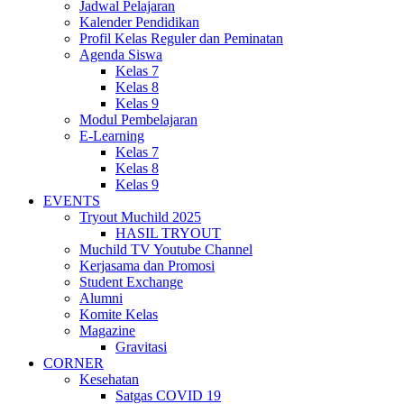
Jadwal Pelajaran
Kalender Pendidikan
Profil Kelas Reguler dan Peminatan
Agenda Siswa
Kelas 7
Kelas 8
Kelas 9
Modul Pembelajaran
E-Learning
Kelas 7
Kelas 8
Kelas 9
EVENTS
Tryout Muchild 2025
HASIL TRYOUT
Muchild TV Youtube Channel
Kerjasama dan Promosi
Student Exchange
Alumni
Komite Kelas
Magazine
Gravitasi
CORNER
Kesehatan
Satgas COVID 19