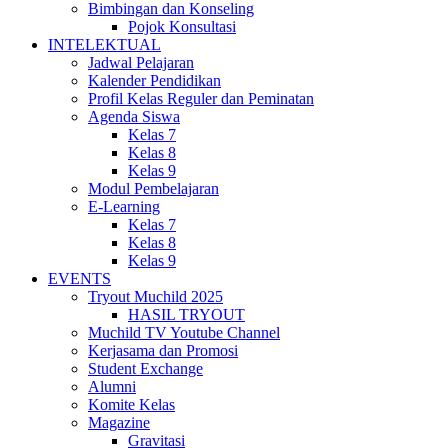
Bimbingan dan Konseling
Pojok Konsultasi
INTELEKTUAL
Jadwal Pelajaran
Kalender Pendidikan
Profil Kelas Reguler dan Peminatan
Agenda Siswa
Kelas 7
Kelas 8
Kelas 9
Modul Pembelajaran
E-Learning
Kelas 7
Kelas 8
Kelas 9
EVENTS
Tryout Muchild 2025
HASIL TRYOUT
Muchild TV Youtube Channel
Kerjasama dan Promosi
Student Exchange
Alumni
Komite Kelas
Magazine
Gravitasi