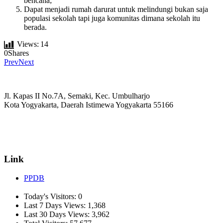
bencana;
Dapat menjadi rumah darurat untuk melindungi bukan saja
populasi sekolah tapi juga komunitas dimana sekolah itu
berada.
Views:
14
0
Shares
Prev
Next
Jl. Kapas II No.7A, Semaki, Kec. Umbulharjo
Kota Yogyakarta, Daerah Istimewa Yogyakarta 55166
☏ (0274) 514807
✉ informasi_mucil@yahoo.co.id
Link
PPDB
Today's Visitors:
0
Last 7 Days Views:
1,368
Last 30 Days Views:
3,962