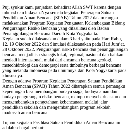
Puji syukur kami panjatkan kehadirat Allah SWT karena dengan
rahmad dan hidayah-Nya semata kegiatan Penerapan Satuan
Pendidikan Aman Bencana (SPAB) Tahun 2022 dalam rangka
melaksanakan Program Kegiatan Penguatan Kelembagaan Bidang
Pengurangan Risiko Bencana yang difasilitasi oleh Badan
Penanggulangan Bencana Daerah Kota Yogyakarta.
Kegiatan sudah dilaksanakan dalam 3 hari yaitu pada Hari Rabu,
12, 19 Oktober 2022 dan Simulasi dilaksanakan pada Hari Jum’at,
28 Oktober 2022. Pengurangan risiko bencana dan penanggulangan
bencana menjadi isu strategis lokal, regional, nasional dan bahkan
menjadi internasional, mulai dari ancaman bencana geologi,
meteohidrologi dan demograpi serta timbulnya berbagai bencana
yang melanda Indonesia pada umumnya dan Kota Yogyakarta pada
khususnya.
Dengan adanya Program Kegiatan Penerapan Satuan Pendidikan
Aman Bencana (SPAB) Tahun 2022 diharapkan semua pemangku
kepentingan bisa membangun budaya siaga, budaya aman dan
budaya pengurangan risiko bencana, mampu menyebarluaskan dan
mengembangkan pengetahuan kebencanaan melalui jalur
pendidikan sekolah dan mengembangkan program sekolah
madrasah aman bencana.
Tujuan kegiatan Fasilitasi Satuan Pendidikan Aman Bencana ini
adalah sebagai berikut: