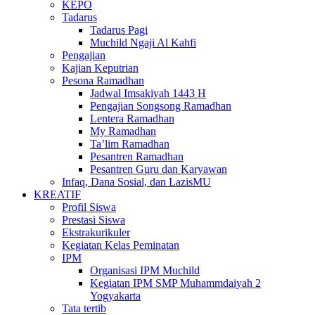
KEPO
Tadarus
Tadarus Pagi
Muchild Ngaji Al Kahfi
Pengajian
Kajian Keputrian
Pesona Ramadhan
Jadwal Imsakiyah 1443 H
Pengajian Songsong Ramadhan
Lentera Ramadhan
My Ramadhan
Ta’lim Ramadhan
Pesantren Ramadhan
Pesantren Guru dan Karyawan
Infaq, Dana Sosial, dan LazisMU
KREATIF
Profil Siswa
Prestasi Siswa
Ekstrakurikuler
Kegiatan Kelas Peminatan
IPM
Organisasi IPM Muchild
Kegiatan IPM SMP Muhammdaiyah 2
Yogyakarta
Tata tertib