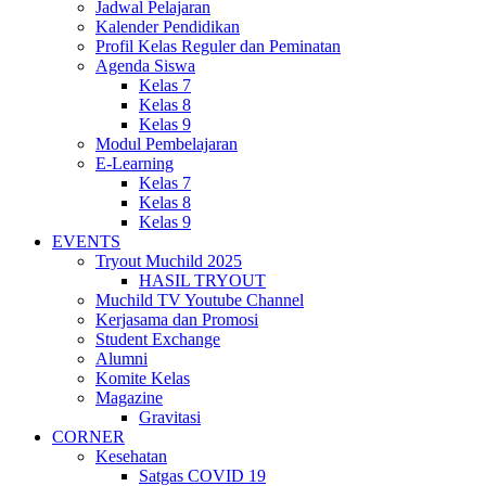
Jadwal Pelajaran
Kalender Pendidikan
Profil Kelas Reguler dan Peminatan
Agenda Siswa
Kelas 7
Kelas 8
Kelas 9
Modul Pembelajaran
E-Learning
Kelas 7
Kelas 8
Kelas 9
EVENTS
Tryout Muchild 2025
HASIL TRYOUT
Muchild TV Youtube Channel
Kerjasama dan Promosi
Student Exchange
Alumni
Komite Kelas
Magazine
Gravitasi
CORNER
Kesehatan
Satgas COVID 19