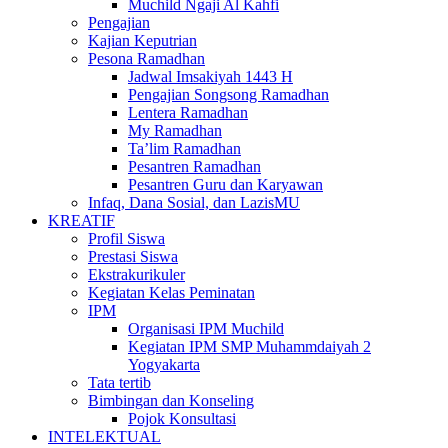
Muchild Ngaji Al Kahfi
Pengajian
Kajian Keputrian
Pesona Ramadhan
Jadwal Imsakiyah 1443 H
Pengajian Songsong Ramadhan
Lentera Ramadhan
My Ramadhan
Ta’lim Ramadhan
Pesantren Ramadhan
Pesantren Guru dan Karyawan
Infaq, Dana Sosial, dan LazisMU
KREATIF
Profil Siswa
Prestasi Siswa
Ekstrakurikuler
Kegiatan Kelas Peminatan
IPM
Organisasi IPM Muchild
Kegiatan IPM SMP Muhammdaiyah 2
Yogyakarta
Tata tertib
Bimbingan dan Konseling
Pojok Konsultasi
INTELEKTUAL