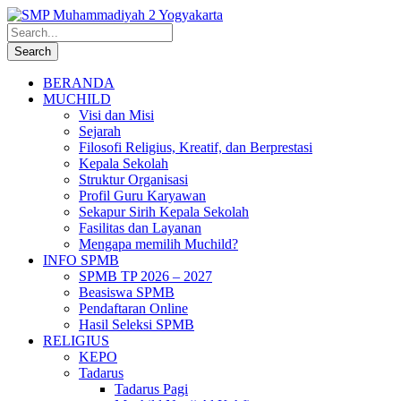
BERANDA
MUCHILD
Visi dan Misi
Sejarah
Filosofi Religius, Kreatif, dan Berprestasi
Kepala Sekolah
Struktur Organisasi
Profil Guru Karyawan
Sekapur Sirih Kepala Sekolah
Fasilitas dan Layanan
Mengapa memilih Muchild?
INFO SPMB
SPMB TP 2026 – 2027
Beasiswa SPMB
Pendaftaran Online
Hasil Seleksi SPMB
RELIGIUS
KEPO
Tadarus
Tadarus Pagi