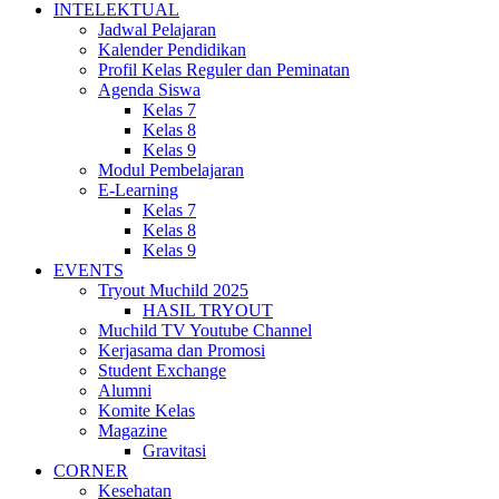
INTELEKTUAL
Jadwal Pelajaran
Kalender Pendidikan
Profil Kelas Reguler dan Peminatan
Agenda Siswa
Kelas 7
Kelas 8
Kelas 9
Modul Pembelajaran
E-Learning
Kelas 7
Kelas 8
Kelas 9
EVENTS
Tryout Muchild 2025
HASIL TRYOUT
Muchild TV Youtube Channel
Kerjasama dan Promosi
Student Exchange
Alumni
Komite Kelas
Magazine
Gravitasi
CORNER
Kesehatan