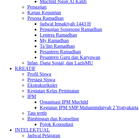
Muchild Ngaji Al Kahfi
Pengajian
Kajian Keputrian
Pesona Ramadhan
Jadwal Imsakiyah 1443 H
Pengajian Songsong Ramadhan
Lentera Ramadhan
My Ramadhan
Ta’lim Ramadhan
Pesantren Ramadhan
Pesantren Guru dan Karyawan
Infaq, Dana Sosial, dan LazisMU
KREATIF
Profil Siswa
Prestasi Siswa
Ekstrakurikuler
Kegiatan Kelas Peminatan
IPM
Organisasi IPM Muchild
Kegiatan IPM SMP Muhammdaiyah 2 Yogyakarta
Tata tertib
Bimbingan dan Konseling
Pojok Konsultasi
INTELEKTUAL
Jadwal Pelajaran