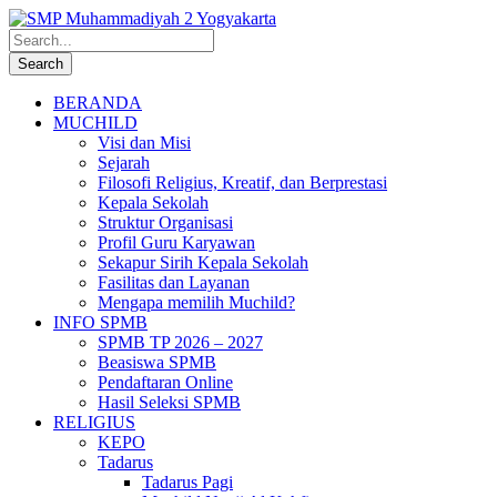
BERANDA
MUCHILD
Visi dan Misi
Sejarah
Filosofi Religius, Kreatif, dan Berprestasi
Kepala Sekolah
Struktur Organisasi
Profil Guru Karyawan
Sekapur Sirih Kepala Sekolah
Fasilitas dan Layanan
Mengapa memilih Muchild?
INFO SPMB
SPMB TP 2026 – 2027
Beasiswa SPMB
Pendaftaran Online
Hasil Seleksi SPMB
RELIGIUS
KEPO
Tadarus
Tadarus Pagi