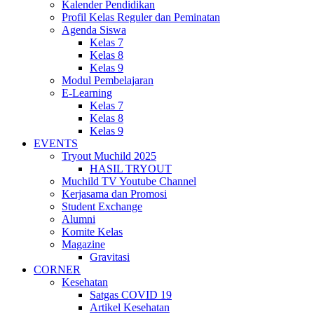
Kalender Pendidikan
Profil Kelas Reguler dan Peminatan
Agenda Siswa
Kelas 7
Kelas 8
Kelas 9
Modul Pembelajaran
E-Learning
Kelas 7
Kelas 8
Kelas 9
EVENTS
Tryout Muchild 2025
HASIL TRYOUT
Muchild TV Youtube Channel
Kerjasama dan Promosi
Student Exchange
Alumni
Komite Kelas
Magazine
Gravitasi
CORNER
Kesehatan
Satgas COVID 19
Artikel Kesehatan