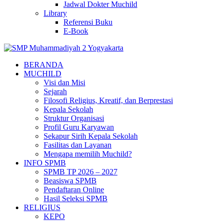
Jadwal Dokter Muchild
Library
Referensi Buku
E-Book
BERANDA
MUCHILD
Visi dan Misi
Sejarah
Filosofi Religius, Kreatif, dan Berprestasi
Kepala Sekolah
Struktur Organisasi
Profil Guru Karyawan
Sekapur Sirih Kepala Sekolah
Fasilitas dan Layanan
Mengapa memilih Muchild?
INFO SPMB
SPMB TP 2026 – 2027
Beasiswa SPMB
Pendaftaran Online
Hasil Seleksi SPMB
RELIGIUS
KEPO