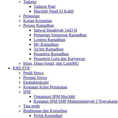
Tadarus
Tadarus Pagi
Muchild Ngaji Al Kahfi
Pengajian
Kajian Keputrian
Pesona Ramadhan
Jadwal Imsakiyah 1443 H
Pengajian Songsong Ramadhan
Lentera Ramadhan
My Ramadhan
Ta’lim Ramadhan
Pesantren Ramadhan
Pesantren Guru dan Karyawan
Infaq, Dana Sosial, dan LazisMU
KREATIF
Profil Siswa
Prestasi Siswa
Ekstrakurikuler
Kegiatan Kelas Peminatan
IPM
Organisasi IPM Muchild
Kegiatan IPM SMP Muhammdaiyah 2 Yogyakarta
Tata tertib
Bimbingan dan Konseling
Pojok Konsultasi