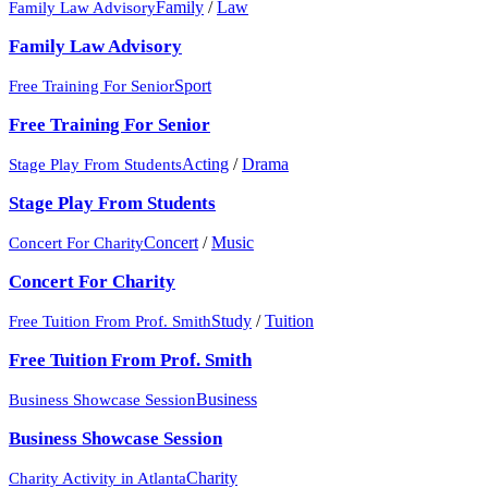
Family
/
Law
Family Law Advisory
Family Law Advisory
Sport
Free Training For Senior
Free Training For Senior
Acting
/
Drama
Stage Play From Students
Stage Play From Students
Concert
/
Music
Concert For Charity
Concert For Charity
Study
/
Tuition
Free Tuition From Prof. Smith
Free Tuition From Prof. Smith
Business
Business Showcase Session
Business Showcase Session
Charity
Charity Activity in Atlanta