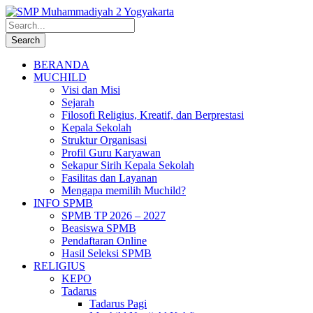
BERANDA
MUCHILD
Visi dan Misi
Sejarah
Filosofi Religius, Kreatif, dan Berprestasi
Kepala Sekolah
Struktur Organisasi
Profil Guru Karyawan
Sekapur Sirih Kepala Sekolah
Fasilitas dan Layanan
Mengapa memilih Muchild?
INFO SPMB
SPMB TP 2026 – 2027
Beasiswa SPMB
Pendaftaran Online
Hasil Seleksi SPMB
RELIGIUS
KEPO
Tadarus
Tadarus Pagi