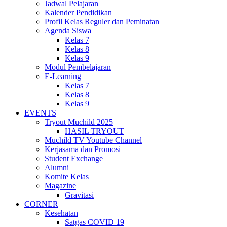
Jadwal Pelajaran
Kalender Pendidikan
Profil Kelas Reguler dan Peminatan
Agenda Siswa
Kelas 7
Kelas 8
Kelas 9
Modul Pembelajaran
E-Learning
Kelas 7
Kelas 8
Kelas 9
EVENTS
Tryout Muchild 2025
HASIL TRYOUT
Muchild TV Youtube Channel
Kerjasama dan Promosi
Student Exchange
Alumni
Komite Kelas
Magazine
Gravitasi
CORNER
Kesehatan
Satgas COVID 19