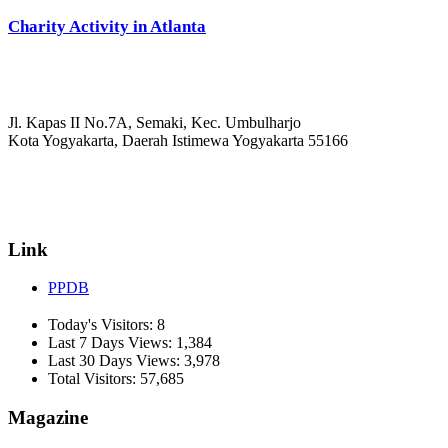
Charity Activity in Atlanta
Jl. Kapas II No.7A, Semaki, Kec. Umbulharjo
Kota Yogyakarta, Daerah Istimewa Yogyakarta 55166
☏ (0274) 514807
✉ informasi_mucil@yahoo.co.id
Link
PPDB
Today's Visitors:
8
Last 7 Days Views:
1,384
Last 30 Days Views:
3,978
Total Visitors:
57,685
Magazine