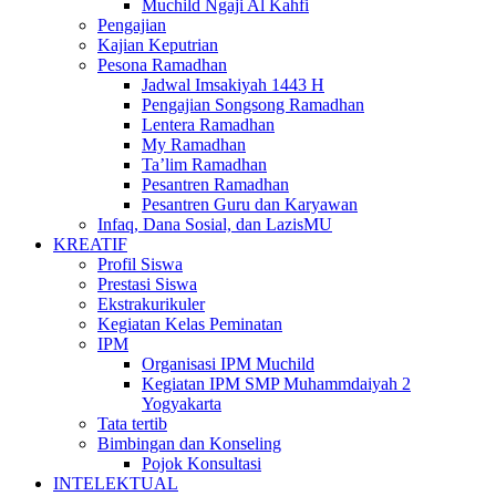
Muchild Ngaji Al Kahfi
Pengajian
Kajian Keputrian
Pesona Ramadhan
Jadwal Imsakiyah 1443 H
Pengajian Songsong Ramadhan
Lentera Ramadhan
My Ramadhan
Ta’lim Ramadhan
Pesantren Ramadhan
Pesantren Guru dan Karyawan
Infaq, Dana Sosial, dan LazisMU
KREATIF
Profil Siswa
Prestasi Siswa
Ekstrakurikuler
Kegiatan Kelas Peminatan
IPM
Organisasi IPM Muchild
Kegiatan IPM SMP Muhammdaiyah 2
Yogyakarta
Tata tertib
Bimbingan dan Konseling
Pojok Konsultasi
INTELEKTUAL