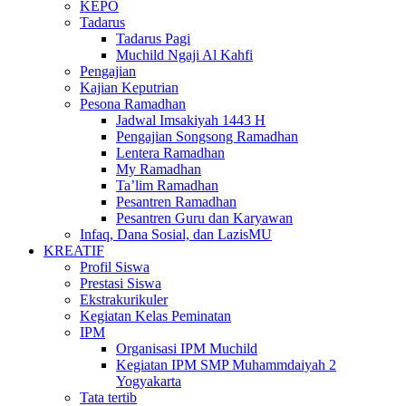
KEPO
Tadarus
Tadarus Pagi
Muchild Ngaji Al Kahfi
Pengajian
Kajian Keputrian
Pesona Ramadhan
Jadwal Imsakiyah 1443 H
Pengajian Songsong Ramadhan
Lentera Ramadhan
My Ramadhan
Ta’lim Ramadhan
Pesantren Ramadhan
Pesantren Guru dan Karyawan
Infaq, Dana Sosial, dan LazisMU
KREATIF
Profil Siswa
Prestasi Siswa
Ekstrakurikuler
Kegiatan Kelas Peminatan
IPM
Organisasi IPM Muchild
Kegiatan IPM SMP Muhammdaiyah 2
Yogyakarta
Tata tertib