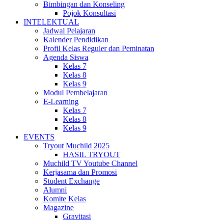
Bimbingan dan Konseling
Pojok Konsultasi
INTELEKTUAL
Jadwal Pelajaran
Kalender Pendidikan
Profil Kelas Reguler dan Peminatan
Agenda Siswa
Kelas 7
Kelas 8
Kelas 9
Modul Pembelajaran
E-Learning
Kelas 7
Kelas 8
Kelas 9
EVENTS
Tryout Muchild 2025
HASIL TRYOUT
Muchild TV Youtube Channel
Kerjasama dan Promosi
Student Exchange
Alumni
Komite Kelas
Magazine
Gravitasi