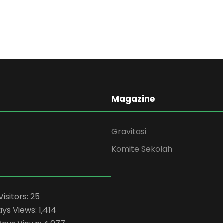
Magazine
Gravitasi
Komite Sekolah
Visitors:
25
ays Views:
1,414