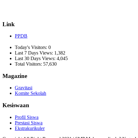
☏ (0274) 514807
✉ informasi_mucil@yahoo.co.id
Link
PPDB
Today's Visitors:
0
Last 7 Days Views:
1,382
Last 30 Days Views:
4,045
Total Visitors:
57,630
Magazine
Gravitasi
Komite Sekolah
Kesiswaan
Profil Siswa
Prestasi Siswa
Ekstrakurikuler