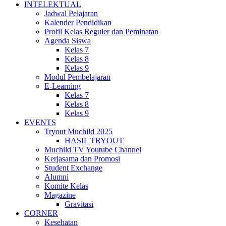
INTELEKTUAL
Jadwal Pelajaran
Kalender Pendidikan
Profil Kelas Reguler dan Peminatan
Agenda Siswa
Kelas 7
Kelas 8
Kelas 9
Modul Pembelajaran
E-Learning
Kelas 7
Kelas 8
Kelas 9
EVENTS
Tryout Muchild 2025
HASIL TRYOUT
Muchild TV Youtube Channel
Kerjasama dan Promosi
Student Exchange
Alumni
Komite Kelas
Magazine
Gravitasi
CORNER
Kesehatan