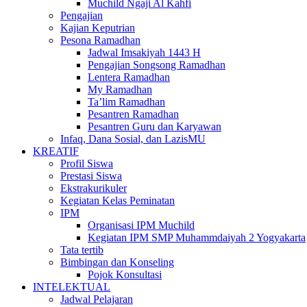
Muchild Ngaji Al Kahfi
Pengajian
Kajian Keputrian
Pesona Ramadhan
Jadwal Imsakiyah 1443 H
Pengajian Songsong Ramadhan
Lentera Ramadhan
My Ramadhan
Ta’lim Ramadhan
Pesantren Ramadhan
Pesantren Guru dan Karyawan
Infaq, Dana Sosial, dan LazisMU
KREATIF
Profil Siswa
Prestasi Siswa
Ekstrakurikuler
Kegiatan Kelas Peminatan
IPM
Organisasi IPM Muchild
Kegiatan IPM SMP Muhammdaiyah 2 Yogyakarta
Tata tertib
Bimbingan dan Konseling
Pojok Konsultasi
INTELEKTUAL
Jadwal Pelajaran