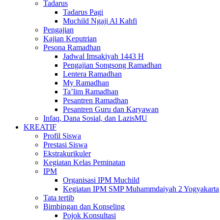
Tadarus
Tadarus Pagi
Muchild Ngaji Al Kahfi
Pengajian
Kajian Keputrian
Pesona Ramadhan
Jadwal Imsakiyah 1443 H
Pengajian Songsong Ramadhan
Lentera Ramadhan
My Ramadhan
Ta’lim Ramadhan
Pesantren Ramadhan
Pesantren Guru dan Karyawan
Infaq, Dana Sosial, dan LazisMU
KREATIF
Profil Siswa
Prestasi Siswa
Ekstrakurikuler
Kegiatan Kelas Peminatan
IPM
Organisasi IPM Muchild
Kegiatan IPM SMP Muhammdaiyah 2 Yogyakarta
Tata tertib
Bimbingan dan Konseling
Pojok Konsultasi