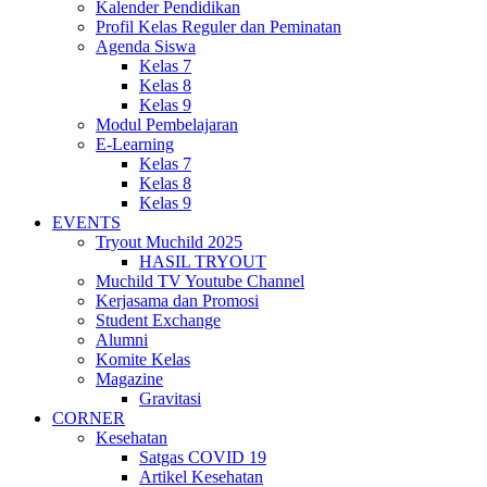
Kalender Pendidikan
Profil Kelas Reguler dan Peminatan
Agenda Siswa
Kelas 7
Kelas 8
Kelas 9
Modul Pembelajaran
E-Learning
Kelas 7
Kelas 8
Kelas 9
EVENTS
Tryout Muchild 2025
HASIL TRYOUT
Muchild TV Youtube Channel
Kerjasama dan Promosi
Student Exchange
Alumni
Komite Kelas
Magazine
Gravitasi
CORNER
Kesehatan
Satgas COVID 19
Artikel Kesehatan