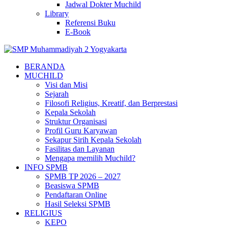
Jadwal Dokter Muchild
Library
Referensi Buku
E-Book
BERANDA
MUCHILD
Visi dan Misi
Sejarah
Filosofi Religius, Kreatif, dan Berprestasi
Kepala Sekolah
Struktur Organisasi
Profil Guru Karyawan
Sekapur Sirih Kepala Sekolah
Fasilitas dan Layanan
Mengapa memilih Muchild?
INFO SPMB
SPMB TP 2026 – 2027
Beasiswa SPMB
Pendaftaran Online
Hasil Seleksi SPMB
RELIGIUS
KEPO