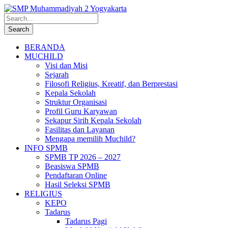
BERANDA
MUCHILD
Visi dan Misi
Sejarah
Filosofi Religius, Kreatif, dan Berprestasi
Kepala Sekolah
Struktur Organisasi
Profil Guru Karyawan
Sekapur Sirih Kepala Sekolah
Fasilitas dan Layanan
Mengapa memilih Muchild?
INFO SPMB
SPMB TP 2026 – 2027
Beasiswa SPMB
Pendaftaran Online
Hasil Seleksi SPMB
RELIGIUS
KEPO
Tadarus
Tadarus Pagi