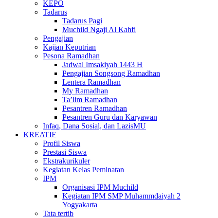
KEPO
Tadarus
Tadarus Pagi
Muchild Ngaji Al Kahfi
Pengajian
Kajian Keputrian
Pesona Ramadhan
Jadwal Imsakiyah 1443 H
Pengajian Songsong Ramadhan
Lentera Ramadhan
My Ramadhan
Ta’lim Ramadhan
Pesantren Ramadhan
Pesantren Guru dan Karyawan
Infaq, Dana Sosial, dan LazisMU
KREATIF
Profil Siswa
Prestasi Siswa
Ekstrakurikuler
Kegiatan Kelas Peminatan
IPM
Organisasi IPM Muchild
Kegiatan IPM SMP Muhammdaiyah 2
Yogyakarta
Tata tertib