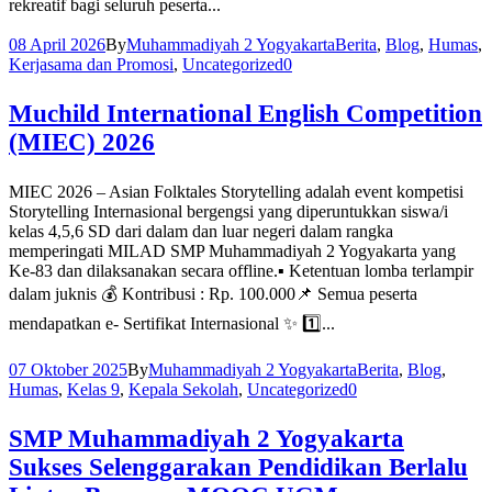
rekreatif bagi seluruh peserta...
08 April 2026
By
Muhammadiyah 2 Yogyakarta
Berita
,
Blog
,
Humas
,
Kerjasama dan Promosi
,
Uncategorized
0
Muchild International English Competition
(MIEC) 2026
MIEC 2026 – Asian Folktales Storytelling adalah event kompetisi
Storytelling Internasional bergengsi yang diperuntukkan siswa/i
kelas 4,5,6 SD dari dalam dan luar negeri dalam rangka
memperingati MILAD SMP Muhammadiyah 2 Yogyakarta yang
Ke-83 dan dilaksanakan secara offline.▪️ Ketentuan lomba terlampir
dalam juknis 💰 Kontribusi : Rp. 100.000📌 Semua peserta
mendapatkan e- Sertifikat Internasional ✨ 1️⃣...
07 Oktober 2025
By
Muhammadiyah 2 Yogyakarta
Berita
,
Blog
,
Humas
,
Kelas 9
,
Kepala Sekolah
,
Uncategorized
0
SMP Muhammadiyah 2 Yogyakarta
Sukses Selenggarakan Pendidikan Berlalu