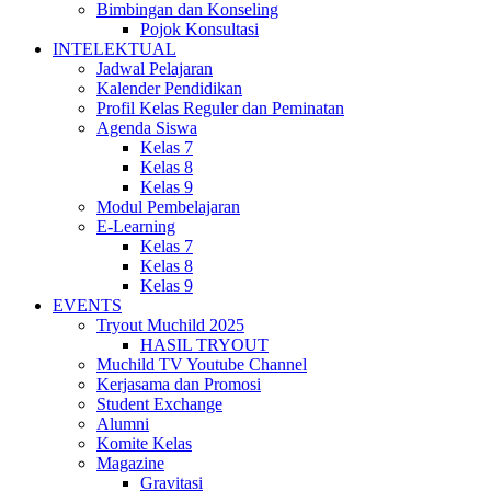
Bimbingan dan Konseling
Pojok Konsultasi
INTELEKTUAL
Jadwal Pelajaran
Kalender Pendidikan
Profil Kelas Reguler dan Peminatan
Agenda Siswa
Kelas 7
Kelas 8
Kelas 9
Modul Pembelajaran
E-Learning
Kelas 7
Kelas 8
Kelas 9
EVENTS
Tryout Muchild 2025
HASIL TRYOUT
Muchild TV Youtube Channel
Kerjasama dan Promosi
Student Exchange
Alumni
Komite Kelas
Magazine
Gravitasi