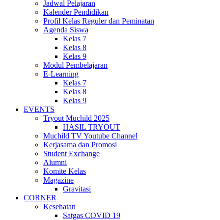
Jadwal Pelajaran
Kalender Pendidikan
Profil Kelas Reguler dan Peminatan
Agenda Siswa
Kelas 7
Kelas 8
Kelas 9
Modul Pembelajaran
E-Learning
Kelas 7
Kelas 8
Kelas 9
EVENTS
Tryout Muchild 2025
HASIL TRYOUT
Muchild TV Youtube Channel
Kerjasama dan Promosi
Student Exchange
Alumni
Komite Kelas
Magazine
Gravitasi
CORNER
Kesehatan
Satgas COVID 19