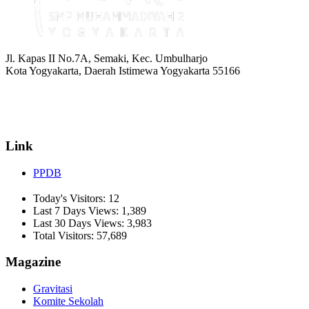
Jl. Kapas II No.7A, Semaki, Kec. Umbulharjo
Kota Yogyakarta, Daerah Istimewa Yogyakarta 55166
☏ (0274) 514807
✉ informasi_mucil@yahoo.co.id
Link
PPDB
Today's Visitors:
12
Last 7 Days Views:
1,389
Last 30 Days Views:
3,983
Total Visitors:
57,689
Magazine
Gravitasi
Komite Sekolah