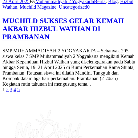
23 April 2025
By
Muhammadiyah 2 Yogyakarta
Berita
,
Blog
,
Hizbul
Wathan
,
Muchild Magazine
,
Uncategorized
0
MUCHILD SUKSES GELAR KEMAH
AKBAR HIZBUL WATHAN DI
PRAMBANAN
SMP MUHAMMADIYAH 2 YOGYAKARTA – Sebanyak 295
siswa kelas 7 SMP Muhammadiyah 2 Yogyakarta mengikuti Kemah
Akbar Kepanduan Hizbul Wathan yang diselenggarakan pada Sabtu
hingga Senin, 19–21 April 2025 di Bumi Perkemahan Rama Shinta,
Prambanan. Ratusan siswa ini dilatih Mandiri, Tangguh dan
Kompak dalam tiga hari perkemahan. Prambanan (21/4/25)
Kegiatan rutin tahunan ini mengusung tema...
1
2
3
4
5