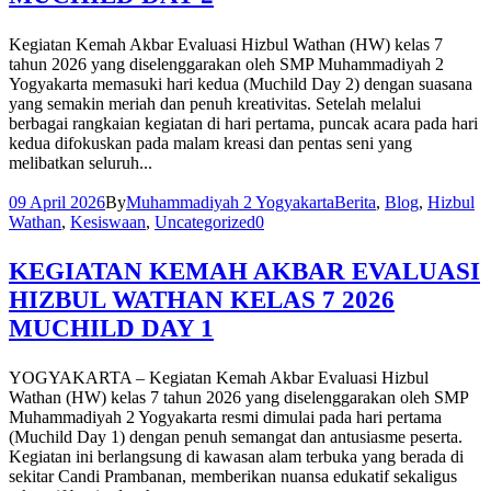
Kegiatan Kemah Akbar Evaluasi Hizbul Wathan (HW) kelas 7
tahun 2026 yang diselenggarakan oleh SMP Muhammadiyah 2
Yogyakarta memasuki hari kedua (Muchild Day 2) dengan suasana
yang semakin meriah dan penuh kreativitas. Setelah melalui
berbagai rangkaian kegiatan di hari pertama, puncak acara pada hari
kedua difokuskan pada malam kreasi dan pentas seni yang
melibatkan seluruh...
09 April 2026
By
Muhammadiyah 2 Yogyakarta
Berita
,
Blog
,
Hizbul
Wathan
,
Kesiswaan
,
Uncategorized
0
KEGIATAN KEMAH AKBAR EVALUASI
HIZBUL WATHAN KELAS 7 2026
MUCHILD DAY 1
YOGYAKARTA – Kegiatan Kemah Akbar Evaluasi Hizbul
Wathan (HW) kelas 7 tahun 2026 yang diselenggarakan oleh SMP
Muhammadiyah 2 Yogyakarta resmi dimulai pada hari pertama
(Muchild Day 1) dengan penuh semangat dan antusiasme peserta.
Kegiatan ini berlangsung di kawasan alam terbuka yang berada di
sekitar Candi Prambanan, memberikan nuansa edukatif sekaligus