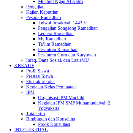
Muchild Ngaji Al Kahfi
Pengajian
Kajian Keputrian
Pesona Ramadhan
Jadwal Imsakiyah 1443 H
Pengajian Songsong Ramadhan
Lentera Ramadhan
My Ramadhan
Ta’lim Ramadhan
Pesantren Ramadhan
Pesantren Guru dan Karyawan
Infaq, Dana Sosial, dan LazisMU
KREATIF
Profil Siswa
Prestasi Siswa
Ekstrakurikuler
Kegiatan Kelas Peminatan
IPM
Organisasi IPM Muchild
Kegiatan IPM SMP Muhammdaiyah 2
Yogyakarta
Tata tertib
Bimbingan dan Konseling
Pojok Konsultasi
INTELEKTUAL