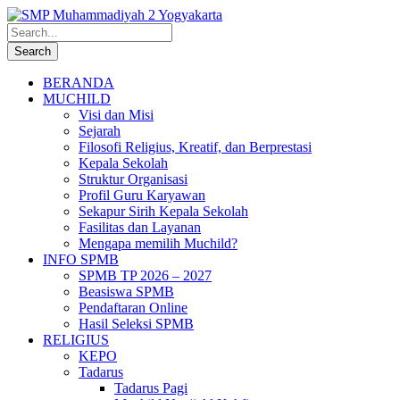
BERANDA
MUCHILD
Visi dan Misi
Sejarah
Filosofi Religius, Kreatif, dan Berprestasi
Kepala Sekolah
Struktur Organisasi
Profil Guru Karyawan
Sekapur Sirih Kepala Sekolah
Fasilitas dan Layanan
Mengapa memilih Muchild?
INFO SPMB
SPMB TP 2026 – 2027
Beasiswa SPMB
Pendaftaran Online
Hasil Seleksi SPMB
RELIGIUS
KEPO
Tadarus
Tadarus Pagi