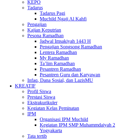
KEPO
Tadarus
Tadarus Pagi
Muchild Ngaji Al Kahfi
Pengajian
Kajian Keputrian
Pesona Ramadhan
Jadwal Imsakiyah 1443 H
Pengajian Songsong Ramadhan
Lentera Ramadhan
My Ramadhan
Ta’lim Ramadhan
Pesantren Ramadhan
Pesantren Guru dan Karyawan
Infaq, Dana Sosial, dan LazisMU
KREATIF
Profil Siswa
Prestasi Siswa
Ekstrakurikuler
Kegiatan Kelas Peminatan
IPM
Organisasi IPM Muchild
Kegiatan IPM SMP Muhammdaiyah 2
Yogyakarta
Tata tertib