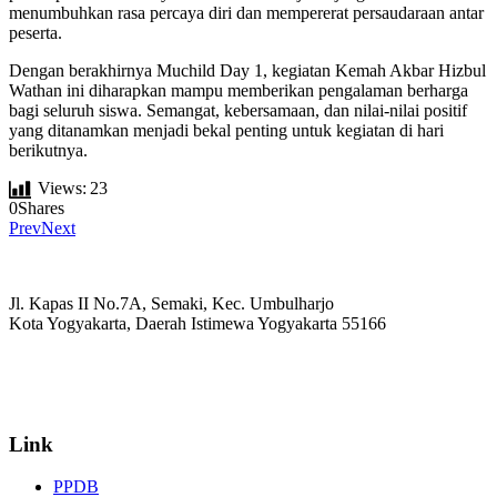
menumbuhkan rasa percaya diri dan mempererat persaudaraan antar
peserta.
Dengan berakhirnya Muchild Day 1, kegiatan Kemah Akbar Hizbul
Wathan ini diharapkan mampu memberikan pengalaman berharga
bagi seluruh siswa. Semangat, kebersamaan, dan nilai-nilai positif
yang ditanamkan menjadi bekal penting untuk kegiatan di hari
berikutnya.
Views:
23
0
Shares
Prev
Next
Jl. Kapas II No.7A, Semaki, Kec. Umbulharjo
Kota Yogyakarta, Daerah Istimewa Yogyakarta 55166
☏ (0274) 514807
✉ informasi_mucil@yahoo.co.id
Link
PPDB