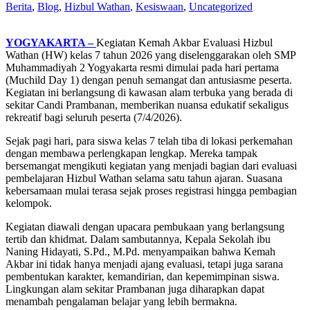
Berita
,
Blog
,
Hizbul Wathan
,
Kesiswaan
,
Uncategorized
YOGYAKARTA –
Kegiatan Kemah Akbar Evaluasi Hizbul
Wathan (HW) kelas 7 tahun 2026 yang diselenggarakan oleh SMP
Muhammadiyah 2 Yogyakarta resmi dimulai pada hari pertama
(Muchild Day 1) dengan penuh semangat dan antusiasme peserta.
Kegiatan ini berlangsung di kawasan alam terbuka yang berada di
sekitar Candi Prambanan, memberikan nuansa edukatif sekaligus
rekreatif bagi seluruh peserta (7/4/2026).
Sejak pagi hari, para siswa kelas 7 telah tiba di lokasi perkemahan
dengan membawa perlengkapan lengkap. Mereka tampak
bersemangat mengikuti kegiatan yang menjadi bagian dari evaluasi
pembelajaran Hizbul Wathan selama satu tahun ajaran. Suasana
kebersamaan mulai terasa sejak proses registrasi hingga pembagian
kelompok.
Kegiatan diawali dengan upacara pembukaan yang berlangsung
tertib dan khidmat. Dalam sambutannya, Kepala Sekolah ibu
Naning Hidayati, S.Pd., M.Pd. menyampaikan bahwa Kemah
Akbar ini tidak hanya menjadi ajang evaluasi, tetapi juga sarana
pembentukan karakter, kemandirian, dan kepemimpinan siswa.
Lingkungan alam sekitar Prambanan juga diharapkan dapat
menambah pengalaman belajar yang lebih bermakna.