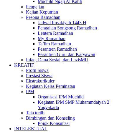
Muchild Ngaji Al Kahfi
Pengajian
Kajian Keputrian
Pesona Ramadhan
Jadwal Imsakiyah 1443 H
Pengajian Songsong Ramadhan
Lentera Ramadhan
My Ramadhan
Ta’lim Ramadhan
Pesantren Ramadhan
Pesantren Guru dan Karyawan
Infaq, Dana Sosial, dan LazisMU
KREATIF
Profil Siswa
Prestasi Siswa
Ekstrakurikuler
Kegiatan Kelas Peminatan
IPM
Organisasi IPM Muchild
Kegiatan IPM SMP Muhammdaiyah 2
Yogyakarta
Tata tertib
Bimbingan dan Konseling
Pojok Konsultasi
INTELEKTUAL