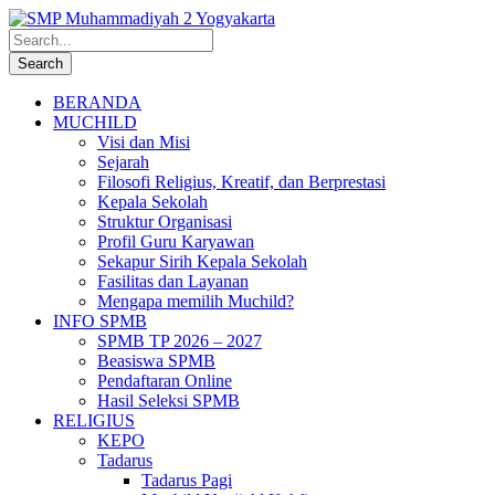
BERANDA
MUCHILD
Visi dan Misi
Sejarah
Filosofi Religius, Kreatif, dan Berprestasi
Kepala Sekolah
Struktur Organisasi
Profil Guru Karyawan
Sekapur Sirih Kepala Sekolah
Fasilitas dan Layanan
Mengapa memilih Muchild?
INFO SPMB
SPMB TP 2026 – 2027
Beasiswa SPMB
Pendaftaran Online
Hasil Seleksi SPMB
RELIGIUS
KEPO
Tadarus
Tadarus Pagi