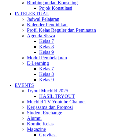
Bimbingan dan Konseling
Pojok Konsultasi
INTELEKTUAL
Jadwal Pelajaran
Kalender Pendidikan
Profil Kelas Reguler dan Peminatan
Agenda Siswa
Kelas 7
Kelas 8
Kelas 9
Modul Pembelajaran
E-Learning
Kelas 7
Kelas 8
Kelas 9
EVENTS
Tryout Muchild 2025
HASIL TRYOUT
Muchild TV Youtube Channel
Kerjasama dan Promosi
Student Exchange
Alumni
Komite Kelas
Magazine
Gravitasi