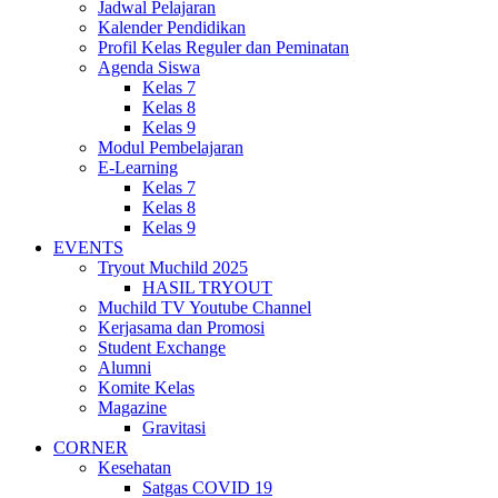
Jadwal Pelajaran
Kalender Pendidikan
Profil Kelas Reguler dan Peminatan
Agenda Siswa
Kelas 7
Kelas 8
Kelas 9
Modul Pembelajaran
E-Learning
Kelas 7
Kelas 8
Kelas 9
EVENTS
Tryout Muchild 2025
HASIL TRYOUT
Muchild TV Youtube Channel
Kerjasama dan Promosi
Student Exchange
Alumni
Komite Kelas
Magazine
Gravitasi
CORNER
Kesehatan
Satgas COVID 19