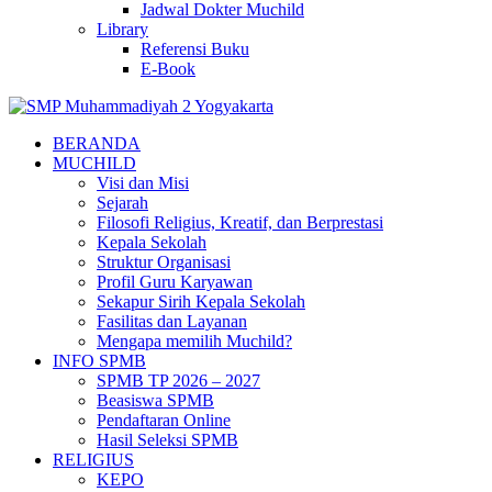
Jadwal Dokter Muchild
Library
Referensi Buku
E-Book
BERANDA
MUCHILD
Visi dan Misi
Sejarah
Filosofi Religius, Kreatif, dan Berprestasi
Kepala Sekolah
Struktur Organisasi
Profil Guru Karyawan
Sekapur Sirih Kepala Sekolah
Fasilitas dan Layanan
Mengapa memilih Muchild?
INFO SPMB
SPMB TP 2026 – 2027
Beasiswa SPMB
Pendaftaran Online
Hasil Seleksi SPMB
RELIGIUS
KEPO