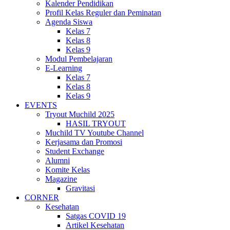
Kalender Pendidikan
Profil Kelas Reguler dan Peminatan
Agenda Siswa
Kelas 7
Kelas 8
Kelas 9
Modul Pembelajaran
E-Learning
Kelas 7
Kelas 8
Kelas 9
EVENTS
Tryout Muchild 2025
HASIL TRYOUT
Muchild TV Youtube Channel
Kerjasama dan Promosi
Student Exchange
Alumni
Komite Kelas
Magazine
Gravitasi
CORNER
Kesehatan
Satgas COVID 19
Artikel Kesehatan