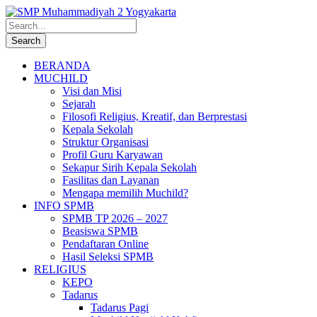
BERANDA
MUCHILD
Visi dan Misi
Sejarah
Filosofi Religius, Kreatif, dan Berprestasi
Kepala Sekolah
Struktur Organisasi
Profil Guru Karyawan
Sekapur Sirih Kepala Sekolah
Fasilitas dan Layanan
Mengapa memilih Muchild?
INFO SPMB
SPMB TP 2026 – 2027
Beasiswa SPMB
Pendaftaran Online
Hasil Seleksi SPMB
RELIGIUS
KEPO
Tadarus
Tadarus Pagi