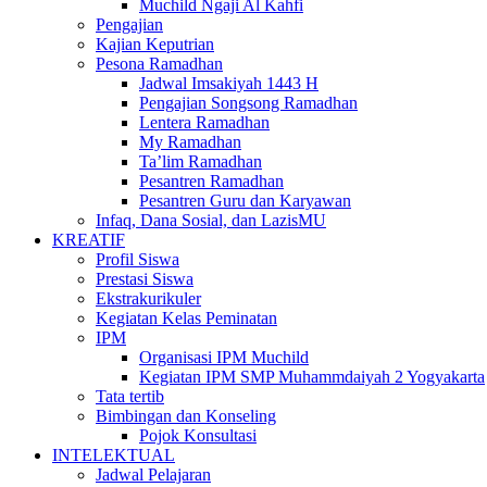
Muchild Ngaji Al Kahfi
Pengajian
Kajian Keputrian
Pesona Ramadhan
Jadwal Imsakiyah 1443 H
Pengajian Songsong Ramadhan
Lentera Ramadhan
My Ramadhan
Ta’lim Ramadhan
Pesantren Ramadhan
Pesantren Guru dan Karyawan
Infaq, Dana Sosial, dan LazisMU
KREATIF
Profil Siswa
Prestasi Siswa
Ekstrakurikuler
Kegiatan Kelas Peminatan
IPM
Organisasi IPM Muchild
Kegiatan IPM SMP Muhammdaiyah 2 Yogyakarta
Tata tertib
Bimbingan dan Konseling
Pojok Konsultasi
INTELEKTUAL
Jadwal Pelajaran