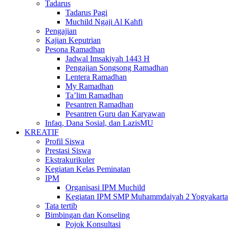
Tadarus
Tadarus Pagi
Muchild Ngaji Al Kahfi
Pengajian
Kajian Keputrian
Pesona Ramadhan
Jadwal Imsakiyah 1443 H
Pengajian Songsong Ramadhan
Lentera Ramadhan
My Ramadhan
Ta’lim Ramadhan
Pesantren Ramadhan
Pesantren Guru dan Karyawan
Infaq, Dana Sosial, dan LazisMU
KREATIF
Profil Siswa
Prestasi Siswa
Ekstrakurikuler
Kegiatan Kelas Peminatan
IPM
Organisasi IPM Muchild
Kegiatan IPM SMP Muhammdaiyah 2 Yogyakarta
Tata tertib
Bimbingan dan Konseling
Pojok Konsultasi