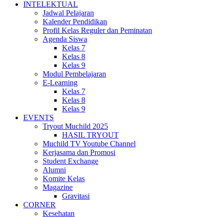
INTELEKTUAL
Jadwal Pelajaran
Kalender Pendidikan
Profil Kelas Reguler dan Peminatan
Agenda Siswa
Kelas 7
Kelas 8
Kelas 9
Modul Pembelajaran
E-Learning
Kelas 7
Kelas 8
Kelas 9
EVENTS
Tryout Muchild 2025
HASIL TRYOUT
Muchild TV Youtube Channel
Kerjasama dan Promosi
Student Exchange
Alumni
Komite Kelas
Magazine
Gravitasi
CORNER
Kesehatan