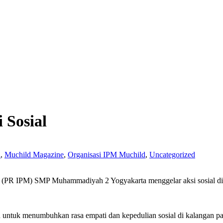
 Sosial
n
,
Muchild Magazine
,
Organisasi IPM Muchild
,
Uncategorized
R IPM) SMP Muhammadiyah 2 Yogyakarta menggelar aksi sosial di 
uan untuk menumbuhkan rasa empati dan kepedulian sosial di kalanga