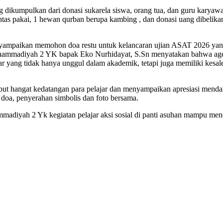
 dikumpulkan dari donasi sukarela siswa, orang tua, dan guru karyaw
pantas pakai, 1 hewan qurban berupa kambing , dan donasi uang dibelik
paikan memohon doa restu untuk kelancaran ujian ASAT 2026 yang 
mmadiyah 2 YK bapak Eko Nurhidayat, S.Sn menyatakan bahwa agend
 yang tidak hanya unggul dalam akademik, tetapi juga memiliki kesaleh
hangat kedatangan para pelajar dan menyampaikan apresiasi mendala
 doa, penyerahan simbolis dan foto bersama.
diyah 2 Yk kegiatan pelajar aksi sosial di panti asuhan mampu menc