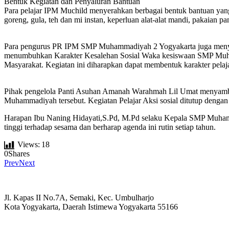
Bentuk Kegiatan dan Penyaluran Bantuan
Para pelajar IPM Muchild menyerahkan berbagai bentuk bantuan yang
goreng, gula, teh dan mi instan, keperluan alat-alat mandi, pakaian 
Para pengurus PR IPM SMP Muhammadiyah 2 Yogyakarta juga menyam
menumbuhkan Karakter Kesalehan Sosial Waka kesiswaan SMP Muha
Masyarakat. Kegiatan ini diharapkan dapat membentuk karakter pelajar
Pihak pengelola Panti Asuhan Amanah Warahmah Lil Umat menyambut 
Muhammadiyah tersebut. Kegiatan Pelajar Aksi sosial ditutup dengan
Harapan Ibu Naning Hidayati,S.Pd, M.Pd selaku Kepala SMP Muhamma
tinggi terhadap sesama dan berharap agenda ini rutin setiap tahun.
Views:
18
0
Shares
Prev
Next
Jl. Kapas II No.7A, Semaki, Kec. Umbulharjo
Kota Yogyakarta, Daerah Istimewa Yogyakarta 55166
☏ (0274) 514807