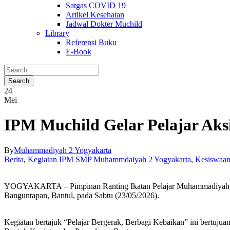
Satgas COVID 19
Artikel Kesehatan
Jadwal Dokter Muchild
Library
Referensi Buku
E-Book
24
Mei
IPM Muchild Gelar Pelajar Aksi
By
Muhammadiyah 2 Yogyakarta
Berita
,
Kegiatan IPM SMP Muhammdaiyah 2 Yogyakarta
,
Kesiswaa
YOGYAKARTA – Pimpinan Ranting Ikatan Pelajar Muhammadiyah (P
Banguntapan, Bantul, pada Sabtu (23/05/2026).
Kegiatan bertajuk “Pelajar Bergerak, Berbagi Kebaikan” ini bertuj