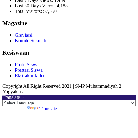
Last 7 Days Views:
1,449
Last 30 Days Views:
4,188
Total Visitors:
57,550
Magazine
Gravitasi
Komite Sekolah
Kesiswaan
Profil Siswa
Prestasi Siswa
Ekstrakurikuler
Copyright All Right Reserved 2021 | SMP Muhammadiyah 2
Yogyakarta
Translate »
Powered by
Translate