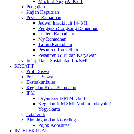
Muchild Ngaji Al Kahfi
Pengajian
Kajian Keputrian
Pesona Ramadhan
Jadwal Imsakiyah 1443 H
Pengajian Songsong Ramadhan
Lentera Ramadhan
My Ramadhan
Ta’lim Ramadhan
Pesantren Ramadhan
Pesantren Guru dan Karyawan
Infaq, Dana Sosial, dan LazisMU
KREATIF
Profil Siswa
Prestasi Siswa
Ekstrakurikuler
Kegiatan Kelas Peminatan
IPM
Organisasi IPM Muchild
Kegiatan IPM SMP Muhammdaiyah 2
Yogyakarta
Tata tertib
Bimbingan dan Konseling
Pojok Konsultasi
INTELEKTUAL