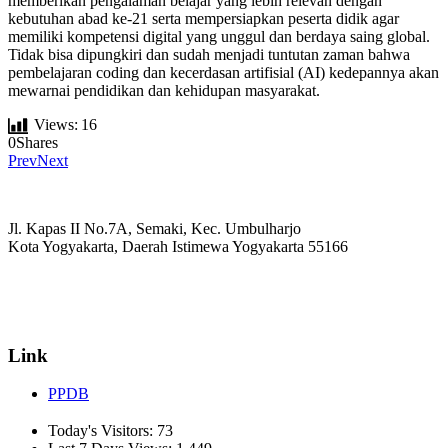
memberikan pengalaman belajar yang lebih relevan dengan
kebutuhan abad ke-21 serta mempersiapkan peserta didik agar
memiliki kompetensi digital yang unggul dan berdaya saing global.
Tidak bisa dipungkiri dan sudah menjadi tuntutan zaman bahwa
pembelajaran coding dan kecerdasan artifisial (AI) kedepannya akan
mewarnai pendidikan dan kehidupan masyarakat.
Views:
16
0
Shares
Prev
Next
Jl. Kapas II No.7A, Semaki, Kec. Umbulharjo
Kota Yogyakarta, Daerah Istimewa Yogyakarta 55166
☏ (0274) 514807
✉ informasi_mucil@yahoo.co.id
Link
PPDB
Today's Visitors:
73