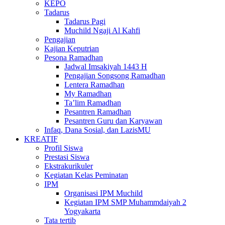
KEPO
Tadarus
Tadarus Pagi
Muchild Ngaji Al Kahfi
Pengajian
Kajian Keputrian
Pesona Ramadhan
Jadwal Imsakiyah 1443 H
Pengajian Songsong Ramadhan
Lentera Ramadhan
My Ramadhan
Ta’lim Ramadhan
Pesantren Ramadhan
Pesantren Guru dan Karyawan
Infaq, Dana Sosial, dan LazisMU
KREATIF
Profil Siswa
Prestasi Siswa
Ekstrakurikuler
Kegiatan Kelas Peminatan
IPM
Organisasi IPM Muchild
Kegiatan IPM SMP Muhammdaiyah 2
Yogyakarta
Tata tertib