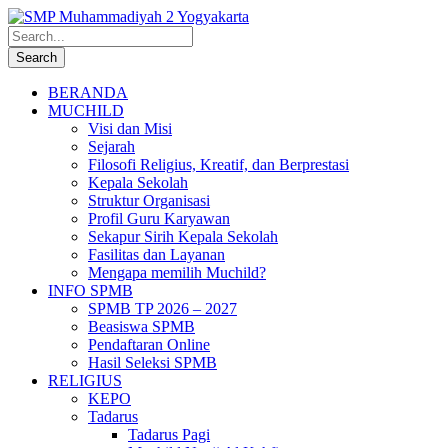
BERANDA
MUCHILD
Visi dan Misi
Sejarah
Filosofi Religius, Kreatif, dan Berprestasi
Kepala Sekolah
Struktur Organisasi
Profil Guru Karyawan
Sekapur Sirih Kepala Sekolah
Fasilitas dan Layanan
Mengapa memilih Muchild?
INFO SPMB
SPMB TP 2026 – 2027
Beasiswa SPMB
Pendaftaran Online
Hasil Seleksi SPMB
RELIGIUS
KEPO
Tadarus
Tadarus Pagi