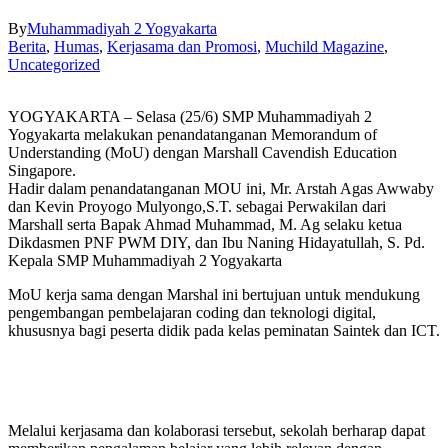
By
Muhammadiyah 2 Yogyakarta
Berita
,
Humas
,
Kerjasama dan Promosi
,
Muchild Magazine
,
Uncategorized
YOGYAKARTA – Selasa (25/6) SMP Muhammadiyah 2
Yogyakarta melakukan penandatanganan Memorandum of
Understanding (MoU) dengan Marshall Cavendish Education
Singapore.
Hadir dalam penandatanganan MOU ini, Mr. Arstah Agas Awwaby
dan Kevin Proyogo Mulyongo,S.T. sebagai Perwakilan dari
Marshall serta Bapak Ahmad Muhammad, M. Ag selaku ketua
Dikdasmen PNF PWM DIY, dan Ibu Naning Hidayatullah, S. Pd.
Kepala SMP Muhammadiyah 2 Yogyakarta
MoU kerja sama dengan Marshal ini bertujuan untuk mendukung
pengembangan pembelajaran coding dan teknologi digital,
khususnya bagi peserta didik pada kelas peminatan Saintek dan ICT.
Melalui kerjasama dan kolaborasi tersebut, sekolah berharap dapat