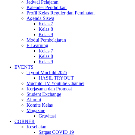
Jadwal Pelajaran
Kalender Pendidikan
Profil Kelas Reguler dan Peminatan
Agenda Siswa
Kelas 7
Kelas 8
Kelas 9
Modul Pembelajaran
E-Learning
Kelas 7
Kelas 8
Kelas 9
EVENTS
Tryout Muchild 2025
HASIL TRYOUT
Muchild TV Youtube Channel
Kerjasama dan Promosi
Student Exchange
Alumni
Komite Kelas
Magazine
Gravitasi
CORNER
Kesehatan
Satgas COVID 19