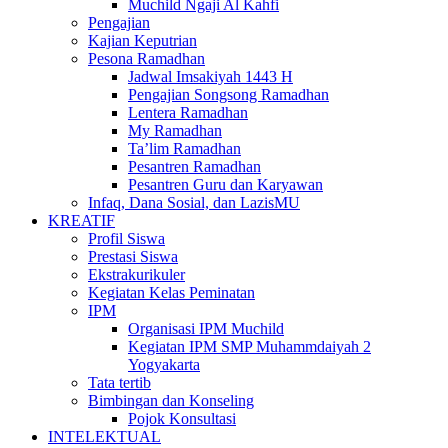
Muchild Ngaji Al Kahfi
Pengajian
Kajian Keputrian
Pesona Ramadhan
Jadwal Imsakiyah 1443 H
Pengajian Songsong Ramadhan
Lentera Ramadhan
My Ramadhan
Ta’lim Ramadhan
Pesantren Ramadhan
Pesantren Guru dan Karyawan
Infaq, Dana Sosial, dan LazisMU
KREATIF
Profil Siswa
Prestasi Siswa
Ekstrakurikuler
Kegiatan Kelas Peminatan
IPM
Organisasi IPM Muchild
Kegiatan IPM SMP Muhammdaiyah 2
Yogyakarta
Tata tertib
Bimbingan dan Konseling
Pojok Konsultasi
INTELEKTUAL