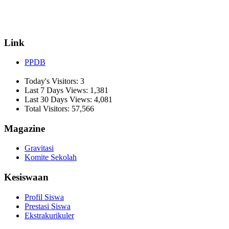
☏ (0274) 514807
✉ informasi_mucil@yahoo.co.id
Link
PPDB
Today's Visitors:
3
Last 7 Days Views:
1,381
Last 30 Days Views:
4,081
Total Visitors:
57,566
Magazine
Gravitasi
Komite Sekolah
Kesiswaan
Profil Siswa
Prestasi Siswa
Ekstrakurikuler