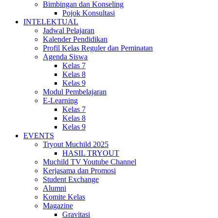
Bimbingan dan Konseling
Pojok Konsultasi
INTELEKTUAL
Jadwal Pelajaran
Kalender Pendidikan
Profil Kelas Reguler dan Peminatan
Agenda Siswa
Kelas 7
Kelas 8
Kelas 9
Modul Pembelajaran
E-Learning
Kelas 7
Kelas 8
Kelas 9
EVENTS
Tryout Muchild 2025
HASIL TRYOUT
Muchild TV Youtube Channel
Kerjasama dan Promosi
Student Exchange
Alumni
Komite Kelas
Magazine
Gravitasi