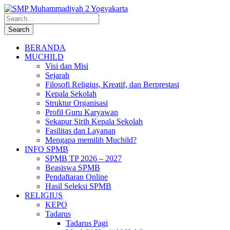
BERANDA
MUCHILD
Visi dan Misi
Sejarah
Filosofi Religius, Kreatif, dan Berprestasi
Kepala Sekolah
Struktur Organisasi
Profil Guru Karyawan
Sekapur Sirih Kepala Sekolah
Fasilitas dan Layanan
Mengapa memilih Muchild?
INFO SPMB
SPMB TP 2026 – 2027
Beasiswa SPMB
Pendaftaran Online
Hasil Seleksi SPMB
RELIGIUS
KEPO
Tadarus
Tadarus Pagi