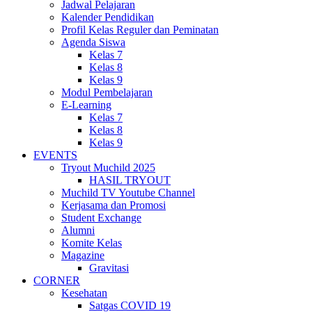
Jadwal Pelajaran
Kalender Pendidikan
Profil Kelas Reguler dan Peminatan
Agenda Siswa
Kelas 7
Kelas 8
Kelas 9
Modul Pembelajaran
E-Learning
Kelas 7
Kelas 8
Kelas 9
EVENTS
Tryout Muchild 2025
HASIL TRYOUT
Muchild TV Youtube Channel
Kerjasama dan Promosi
Student Exchange
Alumni
Komite Kelas
Magazine
Gravitasi
CORNER
Kesehatan
Satgas COVID 19