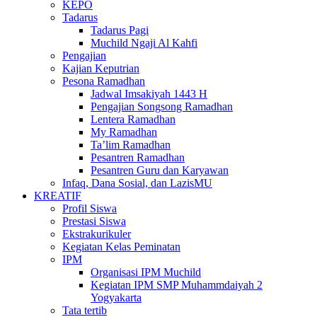
KEPO
Tadarus
Tadarus Pagi
Muchild Ngaji Al Kahfi
Pengajian
Kajian Keputrian
Pesona Ramadhan
Jadwal Imsakiyah 1443 H
Pengajian Songsong Ramadhan
Lentera Ramadhan
My Ramadhan
Ta’lim Ramadhan
Pesantren Ramadhan
Pesantren Guru dan Karyawan
Infaq, Dana Sosial, dan LazisMU
KREATIF
Profil Siswa
Prestasi Siswa
Ekstrakurikuler
Kegiatan Kelas Peminatan
IPM
Organisasi IPM Muchild
Kegiatan IPM SMP Muhammdaiyah 2
Yogyakarta
Tata tertib