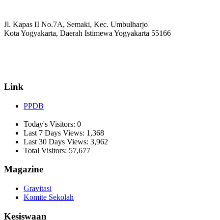
Jl. Kapas II No.7A, Semaki, Kec. Umbulharjo
Kota Yogyakarta, Daerah Istimewa Yogyakarta 55166
☏ (0274) 514807
✉ informasi_mucil@yahoo.co.id
Link
PPDB
Today's Visitors:
0
Last 7 Days Views:
1,368
Last 30 Days Views:
3,962
Total Visitors:
57,677
Magazine
Gravitasi
Komite Sekolah
Kesiswaan