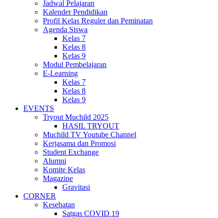
Jadwal Pelajaran
Kalender Pendidikan
Profil Kelas Reguler dan Peminatan
Agenda Siswa
Kelas 7
Kelas 8
Kelas 9
Modul Pembelajaran
E-Learning
Kelas 7
Kelas 8
Kelas 9
EVENTS
Tryout Muchild 2025
HASIL TRYOUT
Muchild TV Youtube Channel
Kerjasama dan Promosi
Student Exchange
Alumni
Komite Kelas
Magazine
Gravitasi
CORNER
Kesehatan
Satgas COVID 19