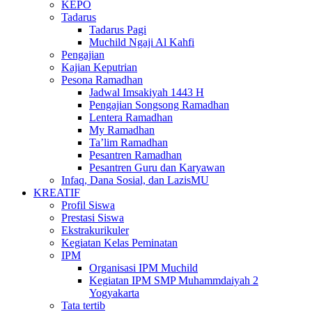
KEPO
Tadarus
Tadarus Pagi
Muchild Ngaji Al Kahfi
Pengajian
Kajian Keputrian
Pesona Ramadhan
Jadwal Imsakiyah 1443 H
Pengajian Songsong Ramadhan
Lentera Ramadhan
My Ramadhan
Ta’lim Ramadhan
Pesantren Ramadhan
Pesantren Guru dan Karyawan
Infaq, Dana Sosial, dan LazisMU
KREATIF
Profil Siswa
Prestasi Siswa
Ekstrakurikuler
Kegiatan Kelas Peminatan
IPM
Organisasi IPM Muchild
Kegiatan IPM SMP Muhammdaiyah 2
Yogyakarta
Tata tertib