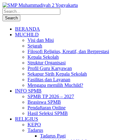
BERANDA
MUCHILD
Visi dan Misi
Sejarah
Filosofi Religius, Kreatif, dan Berprestasi
Kepala Sekolah
Struktur Organisasi
Profil Guru Karyawan
Sekapur Sirih Kepala Sekolah
Fasilitas dan Layanan
Mengapa memilih Muchild?
INFO SPMB
SPMB TP 2026 – 2027
Beasiswa SPMB
Pendaftaran Online
Hasil Seleksi SPMB
RELIGIUS
KEPO
Tadarus
Tadarus Pagi