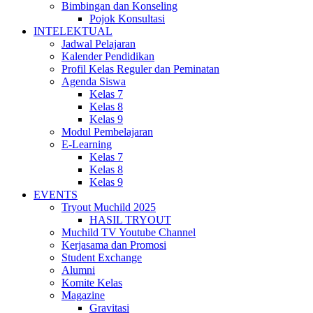
Bimbingan dan Konseling
Pojok Konsultasi
INTELEKTUAL
Jadwal Pelajaran
Kalender Pendidikan
Profil Kelas Reguler dan Peminatan
Agenda Siswa
Kelas 7
Kelas 8
Kelas 9
Modul Pembelajaran
E-Learning
Kelas 7
Kelas 8
Kelas 9
EVENTS
Tryout Muchild 2025
HASIL TRYOUT
Muchild TV Youtube Channel
Kerjasama dan Promosi
Student Exchange
Alumni
Komite Kelas
Magazine
Gravitasi