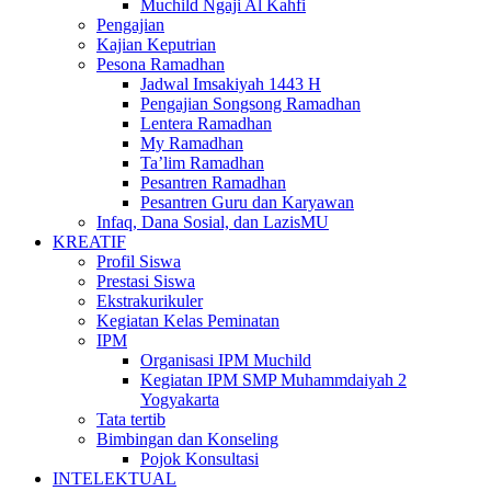
Muchild Ngaji Al Kahfi
Pengajian
Kajian Keputrian
Pesona Ramadhan
Jadwal Imsakiyah 1443 H
Pengajian Songsong Ramadhan
Lentera Ramadhan
My Ramadhan
Ta’lim Ramadhan
Pesantren Ramadhan
Pesantren Guru dan Karyawan
Infaq, Dana Sosial, dan LazisMU
KREATIF
Profil Siswa
Prestasi Siswa
Ekstrakurikuler
Kegiatan Kelas Peminatan
IPM
Organisasi IPM Muchild
Kegiatan IPM SMP Muhammdaiyah 2
Yogyakarta
Tata tertib
Bimbingan dan Konseling
Pojok Konsultasi
INTELEKTUAL