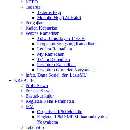
KEPO
Tadarus
Tadarus Pagi
Muchild Ngaji Al Kahfi
Pengajian
Kajian Keputrian
Pesona Ramadhan
Jadwal Imsakiyah 1443 H
Pengajian Songsong Ramadhan
Lentera Ramadhan
My Ramadhan
Ta’lim Ramadhan
Pesantren Ramadhan
Pesantren Guru dan Karyawan
Infaq, Dana Sosial, dan LazisMU
KREATIF
Profil Siswa
Prestasi Siswa
Ekstrakurikuler
Kegiatan Kelas Peminatan
IPM
Organisasi IPM Muchild
Kegiatan IPM SMP Muhammdaiyah 2
Yogyakarta
Tata tertib