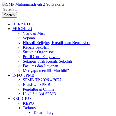
BERANDA
MUCHILD
Visi dan Misi
Sejarah
Filosofi Religius, Kreatif, dan Berprestasi
Kepala Sekolah
Struktur Organisasi
Profil Guru Karyawan
Sekapur Sirih Kepala Sekolah
Fasilitas dan Layanan
Mengapa memilih Muchild?
INFO SPMB
SPMB TP 2026 – 2027
Beasiswa SPMB
Pendaftaran Online
Hasil Seleksi SPMB
RELIGIUS
KEPO
Tadarus
Tadarus Pagi