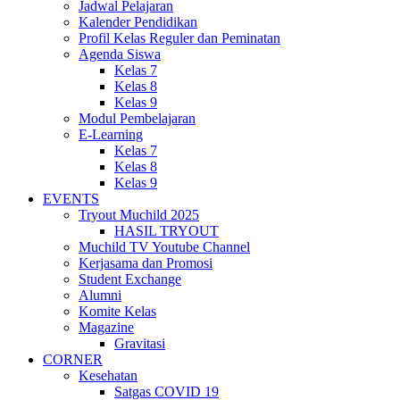
Jadwal Pelajaran
Kalender Pendidikan
Profil Kelas Reguler dan Peminatan
Agenda Siswa
Kelas 7
Kelas 8
Kelas 9
Modul Pembelajaran
E-Learning
Kelas 7
Kelas 8
Kelas 9
EVENTS
Tryout Muchild 2025
HASIL TRYOUT
Muchild TV Youtube Channel
Kerjasama dan Promosi
Student Exchange
Alumni
Komite Kelas
Magazine
Gravitasi
CORNER
Kesehatan
Satgas COVID 19