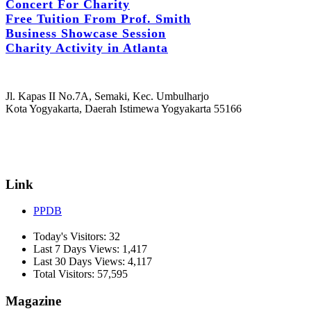
Concert For Charity
Free Tuition From Prof. Smith
Business Showcase Session
Charity Activity in Atlanta
Jl. Kapas II No.7A, Semaki, Kec. Umbulharjo
Kota Yogyakarta, Daerah Istimewa Yogyakarta 55166
☏ (0274) 514807
✉ informasi_mucil@yahoo.co.id
Link
PPDB
Today's Visitors:
32
Last 7 Days Views:
1,417
Last 30 Days Views:
4,117
Total Visitors:
57,595
Magazine