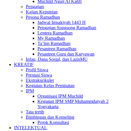
Muchild Ngaji Al Kahfi
Pengajian
Kajian Keputrian
Pesona Ramadhan
Jadwal Imsakiyah 1443 H
Pengajian Songsong Ramadhan
Lentera Ramadhan
My Ramadhan
Ta’lim Ramadhan
Pesantren Ramadhan
Pesantren Guru dan Karyawan
Infaq, Dana Sosial, dan LazisMU
KREATIF
Profil Siswa
Prestasi Siswa
Ekstrakurikuler
Kegiatan Kelas Peminatan
IPM
Organisasi IPM Muchild
Kegiatan IPM SMP Muhammdaiyah 2
Yogyakarta
Tata tertib
Bimbingan dan Konseling
Pojok Konsultasi
INTELEKTUAL