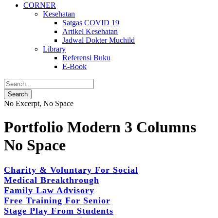
CORNER
Kesehatan
Satgas COVID 19
Artikel Kesehatan
Jadwal Dokter Muchild
Library
Referensi Buku
E-Book
No Excerpt, No Space
Portfolio Modern 3 Columns
No Space
Charity & Voluntary For Social
Medical Breakthrough
Family Law Advisory
Free Training For Senior
Stage Play From Students