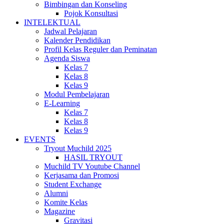
Bimbingan dan Konseling
Pojok Konsultasi
INTELEKTUAL
Jadwal Pelajaran
Kalender Pendidikan
Profil Kelas Reguler dan Peminatan
Agenda Siswa
Kelas 7
Kelas 8
Kelas 9
Modul Pembelajaran
E-Learning
Kelas 7
Kelas 8
Kelas 9
EVENTS
Tryout Muchild 2025
HASIL TRYOUT
Muchild TV Youtube Channel
Kerjasama dan Promosi
Student Exchange
Alumni
Komite Kelas
Magazine
Gravitasi