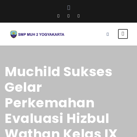
Muchild Sukses
Gelar
Perkemahan
Evaluasi Hizbul
Wathan Kelas IX