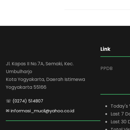
Link
Jl. Kapas II No.7A, Semaki, Kec.
PPDB
Umbulharjo
Kota Yogyakarta, Daerah Istimewa
Yogyakarta 55166
☏ (0274) 514807
Today's 
✉ informasi_mucil@yahoo.co.id
Last 7 D
Last 30 
Total Vis