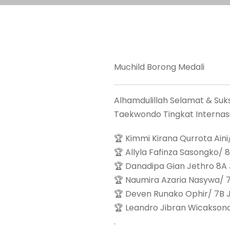
Muchild Borong Medali
Alhamdulillah Selamat & Su
Taekwondo Tingkat Internas
🏆 Kimmi Kirana Qurrota Aini
🏆 Allyla Fafinza Sasongko/ 
🏆 Danadipa Gian Jethro 8A 
🏆 Naumira Azaria Nasywa/ 
🏆 Deven Runako Ophir/ 7B J
🏆 Leandro Jibran Wicakson
.