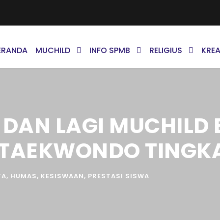
ERANDA
MUCHILD
INFO SPMB
RELIGIUS
KREA
I DAN LAGI MUCHIL
TAEKWONDO TINGKA
TA
,
HUMAS
,
KESISWAAN
,
PRESTASI SISWA