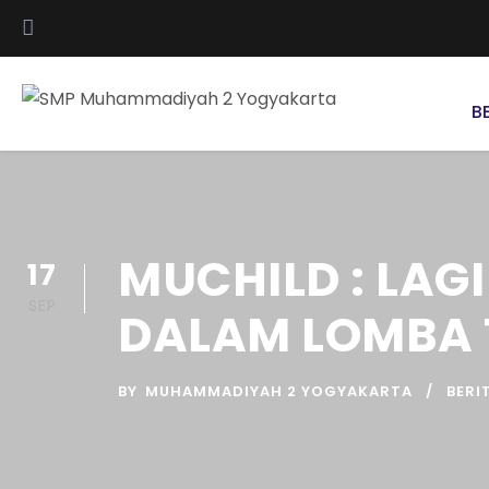
B
MUCHILD : LAG
17
SEP
DALAM LOMBA 
BY
MUHAMMADIYAH 2 YOGYAKARTA
BERI