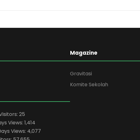
Magazine
Gravitasi
Komite Sekolah
Visitors:
25
ays Views:
1,414
Days Views:
4,077
itors:
57,655