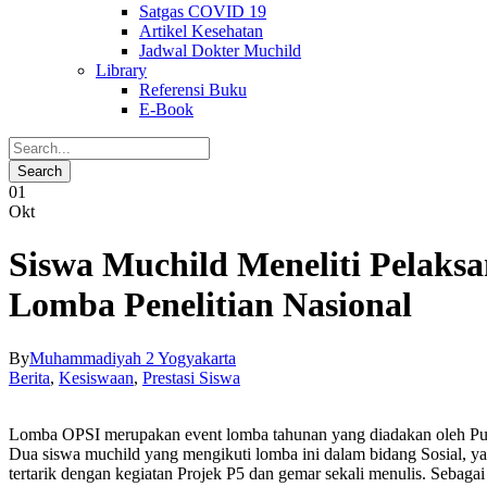
Satgas COVID 19
Artikel Kesehatan
Jadwal Dokter Muchild
Library
Referensi Buku
E-Book
01
Okt
Siswa Muchild Meneliti Pelaks
Lomba Penelitian Nasional
By
Muhammadiyah 2 Yogyakarta
Berita
,
Kesiswaan
,
Prestasi Siswa
Lomba OPSI merupakan event lomba tahunan yang diadakan oleh Puspre
Dua siswa muchild yang mengikuti lomba ini dalam bidang Sos
tertarik dengan kegiatan Projek P5 dan gemar sekali menulis. Sebagai 