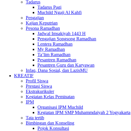
Tadarus
Tadarus Pagi
Muchild Ngaji Al Kahfi
Pengajian
Kajian Keputrian
Pesona Ramadhan
Jadwal Imsakiyah 1443 H
Pengajian Songsong Ramadhan
Lentera Ramadhan
My Ramadhan
Ta’lim Ramadhan
Pesantren Ramadhan
Pesantren Guru dan Karyawan
Infaq, Dana Sosial, dan LazisMU
KREATIF
Profil Siswa
Prestasi Siswa
Ekstrakurikuler
Kegiatan Kelas Peminatan
IPM
Organisasi IPM Muchild
Kegiatan IPM SMP Muhammdaiyah 2 Yogyakarta
Tata tertib
Bimbingan dan Konseling
Pojok Konsultasi