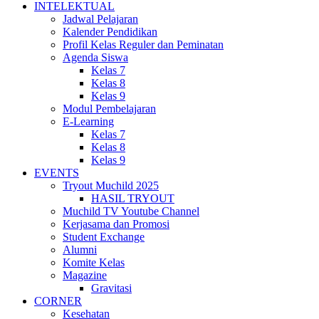
INTELEKTUAL
Jadwal Pelajaran
Kalender Pendidikan
Profil Kelas Reguler dan Peminatan
Agenda Siswa
Kelas 7
Kelas 8
Kelas 9
Modul Pembelajaran
E-Learning
Kelas 7
Kelas 8
Kelas 9
EVENTS
Tryout Muchild 2025
HASIL TRYOUT
Muchild TV Youtube Channel
Kerjasama dan Promosi
Student Exchange
Alumni
Komite Kelas
Magazine
Gravitasi
CORNER
Kesehatan