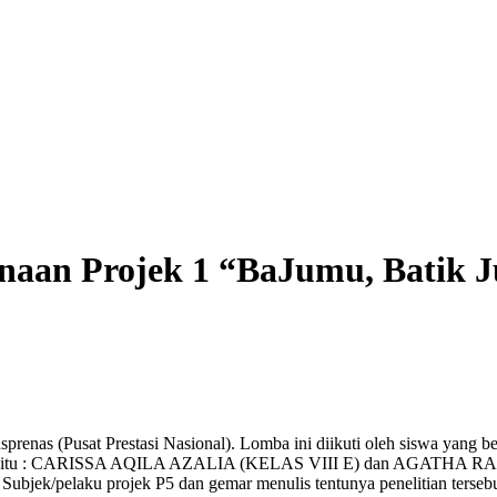
anaan Projek 1 “BaJumu, Batik
nas (Pusat Prestasi Nasional). Lomba ini diikuti oleh siswa yang be
ial, yaitu : CARISSA AQILA AZALIA (KELAS VIII E) dan AGATHA R
Subjek/pelaku projek P5 dan gemar menulis tentunya penelitian tersebut