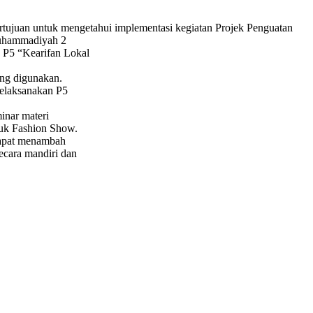
ertujuan untuk mengetahui implementasi kegiatan Projek Penguatan
 Muhammadiyah 2
n P5 “Kearifan Lokal
ang digunakan.
melaksanakan P5
inar materi
uk Fashion Show.
dapat menambah
cara mandiri dan