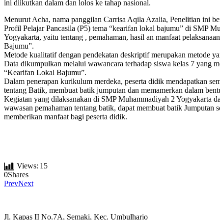
ini diikutkan dalam dan lolos ke tahap nasional.
Menurut Acha, nama panggilan Carrisa Aqila Azalia, Penelitian ini b
Profil Pelajar Pancasila (P5) tema “kearifan lokal bajumu” di SMP
Yogyakarta, yaitu tentang , pemahaman, hasil an manfaat pelaksanaa
Bajumu”.
Metode kualitatif dengan pendekatan deskriptif merupakan metode y
Data dikumpulkan melalui wawancara terhadap siswa kelas 7 yang 
“Kearifan Lokal Bajumu”.
Dalam penerapan kurikulum merdeka, peserta didik mendapatkan sem
tentang Batik, membuat batik jumputan dan memamerkan dalam bent
Kegiatan yang dilaksanakan di SMP Muhammadiyah 2 Yogyakarta 
wawasan pemahaman tentang batik, dapat membuat batik Jumputan se
memberikan manfaat bagi peserta didik.
Views:
15
0
Shares
Prev
Next
Jl. Kapas II No.7A, Semaki, Kec. Umbulharjo