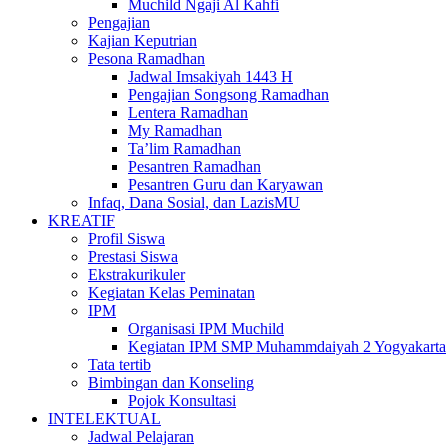
Muchild Ngaji Al Kahfi
Pengajian
Kajian Keputrian
Pesona Ramadhan
Jadwal Imsakiyah 1443 H
Pengajian Songsong Ramadhan
Lentera Ramadhan
My Ramadhan
Ta’lim Ramadhan
Pesantren Ramadhan
Pesantren Guru dan Karyawan
Infaq, Dana Sosial, dan LazisMU
KREATIF
Profil Siswa
Prestasi Siswa
Ekstrakurikuler
Kegiatan Kelas Peminatan
IPM
Organisasi IPM Muchild
Kegiatan IPM SMP Muhammdaiyah 2 Yogyakarta
Tata tertib
Bimbingan dan Konseling
Pojok Konsultasi
INTELEKTUAL
Jadwal Pelajaran