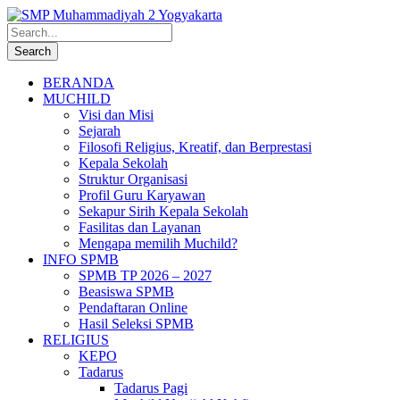
BERANDA
MUCHILD
Visi dan Misi
Sejarah
Filosofi Religius, Kreatif, dan Berprestasi
Kepala Sekolah
Struktur Organisasi
Profil Guru Karyawan
Sekapur Sirih Kepala Sekolah
Fasilitas dan Layanan
Mengapa memilih Muchild?
INFO SPMB
SPMB TP 2026 – 2027
Beasiswa SPMB
Pendaftaran Online
Hasil Seleksi SPMB
RELIGIUS
KEPO
Tadarus
Tadarus Pagi