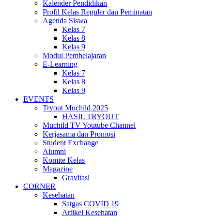
Kalender Pendidikan
Profil Kelas Reguler dan Peminatan
Agenda Siswa
Kelas 7
Kelas 8
Kelas 9
Modul Pembelajaran
E-Learning
Kelas 7
Kelas 8
Kelas 9
EVENTS
Tryout Muchild 2025
HASIL TRYOUT
Muchild TV Youtube Channel
Kerjasama dan Promosi
Student Exchange
Alumni
Komite Kelas
Magazine
Gravitasi
CORNER
Kesehatan
Satgas COVID 19
Artikel Kesehatan