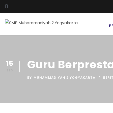
B
Guru Berpresta
15
SEP
BY
MUHAMMADIYAH 2 YOGYAKARTA
BERI