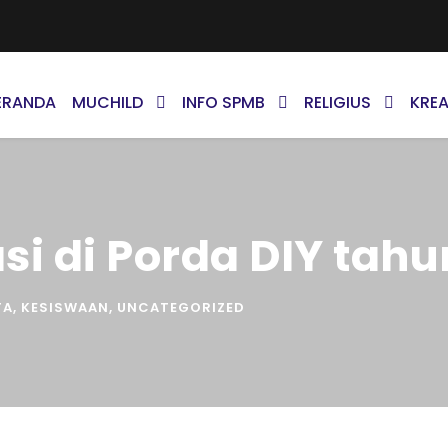
ERANDA
MUCHILD
INFO SPMB
RELIGIUS
KREA
si di Porda DIY tahu
TA
,
KESISWAAN
,
UNCATEGORIZED