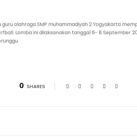
satu guru olahraga SMP muhammadiyah 2 Yogyakarta mem
fball. Lomba ini dilaksanakan tanggal 6- 8 September 202
runggu.
0
SHARES