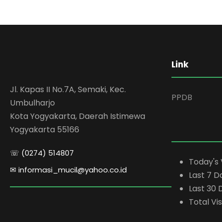
Link
Jl. Kapas II No.7A, Semaki, Kec.
PPDB
Umbulharjo
Kota Yogyakarta, Daerah Istimewa
Yogyakarta 55166
☏ (0274) 514807
Today's 
✉ informasi_mucil@yahoo.co.id
Last 7 D
Last 30 
Total Vis