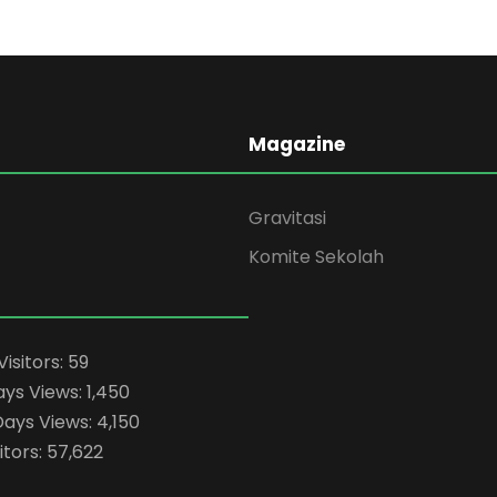
Magazine
Gravitasi
Komite Sekolah
Visitors:
59
ays Views:
1,450
Days Views:
4,150
itors:
57,622