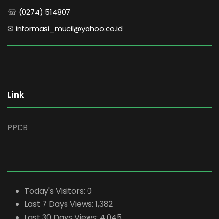
☏ (0274) 514807
✉ informasi_mucil@yahoo.co.id
Link
PPDB
Today's Visitors:
0
Last 7 Days Views:
1,382
Last 30 Days Views:
4,045