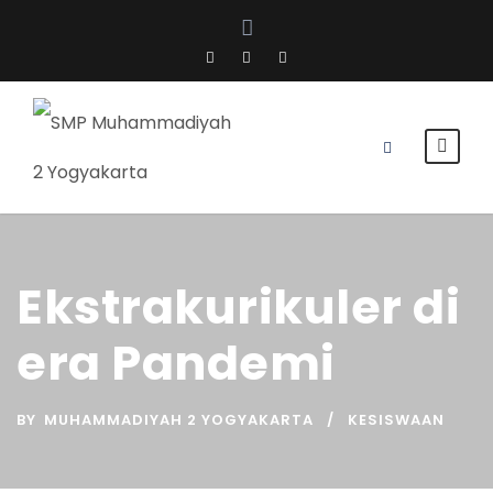
Ekstrakurikuler di
era Pandemi
BY
MUHAMMADIYAH 2 YOGYAKARTA
KESISWAAN