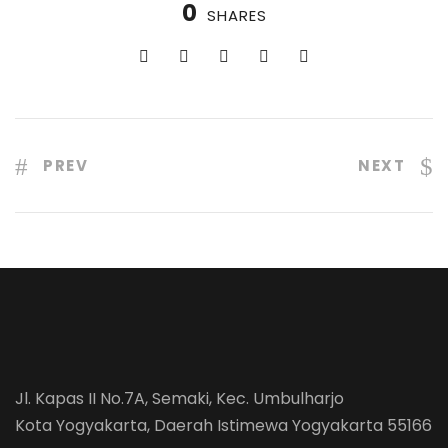
0
SHARES
PREV
NEXT
Jl. Kapas II No.7A, Semaki, Kec. Umbulharjo
Kota Yogyakarta, Daerah Istimewa Yogyakarta 55166