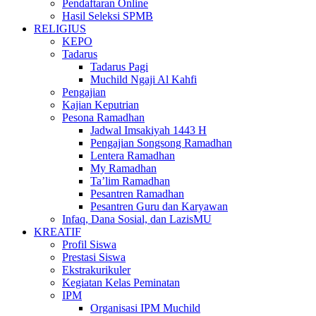
Pendaftaran Online
Hasil Seleksi SPMB
RELIGIUS
KEPO
Tadarus
Tadarus Pagi
Muchild Ngaji Al Kahfi
Pengajian
Kajian Keputrian
Pesona Ramadhan
Jadwal Imsakiyah 1443 H
Pengajian Songsong Ramadhan
Lentera Ramadhan
My Ramadhan
Ta’lim Ramadhan
Pesantren Ramadhan
Pesantren Guru dan Karyawan
Infaq, Dana Sosial, dan LazisMU
KREATIF
Profil Siswa
Prestasi Siswa
Ekstrakurikuler
Kegiatan Kelas Peminatan
IPM
Organisasi IPM Muchild