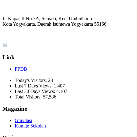
Jl. Kapas II No.7A, Semaki, Kec. Umbulharjo
Kota Yogyakarta, Daerah Istimewa Yogyakarta 55166
☏ (0274) 514807
informasi_mucil@yahoo.co.id
Link
PPDB
Today's Visitors:
23
Last 7 Days Views:
1,407
Last 30 Days Views:
4,107
Total Visitors:
57,586
Magazine
Gravitasi
Komite Sekolah