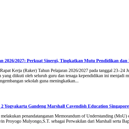
026/2027: Perkuat Sinergi, Tingkatkan Mutu Pendidikan dan In
pat Kerja (Raker) Tahun Pelajaran 2026/2027 pada tanggal 23–24 J
n yang diikuti oleh seluruh guru dan tenaga kependidikan ini menjadi
engembangan sekolah guna meningkatkan...
Yogyakarta Gandeng Marshall Cavendish Education Singapore
lakukan penandatanganan Memorandum of Understanding (MoU) den
in Proyogo Mulyongo,S.T. sebagai Perwakilan dari Marshall serta 