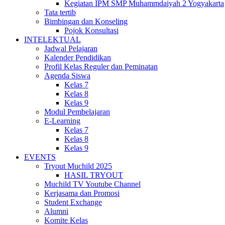
Kegiatan IPM SMP Muhammdaiyah 2 Yogyakarta
Tata tertib
Bimbingan dan Konseling
Pojok Konsultasi
INTELEKTUAL
Jadwal Pelajaran
Kalender Pendidikan
Profil Kelas Reguler dan Peminatan
Agenda Siswa
Kelas 7
Kelas 8
Kelas 9
Modul Pembelajaran
E-Learning
Kelas 7
Kelas 8
Kelas 9
EVENTS
Tryout Muchild 2025
HASIL TRYOUT
Muchild TV Youtube Channel
Kerjasama dan Promosi
Student Exchange
Alumni
Komite Kelas