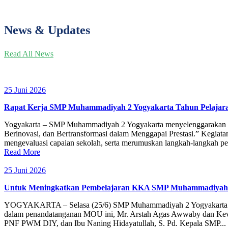
News & Updates
Read All News
25 Juni 2026
Rapat Kerja SMP Muhammadiyah 2 Yogyakarta Tahun Pelajaran 2
Yogyakarta – SMP Muhammadiyah 2 Yogyakarta menyelenggarakan Ra
Berinovasi, dan Bertransformasi dalam Menggapai Prestasi.” Kegiata
mengevaluasi capaian sekolah, serta merumuskan langkah-langkah p
Read More
25 Juni 2026
Untuk Meningkatkan Pembelajaran KKA SMP Muhammadiyah 2 
YOGYAKARTA – Selasa (25/6) SMP Muhammadiyah 2 Yogyakarta me
dalam penandatanganan MOU ini, Mr. Arstah Agas Awwaby dan Kev
PNF PWM DIY, dan Ibu Naning Hidayatullah, S. Pd. Kepala SMP...