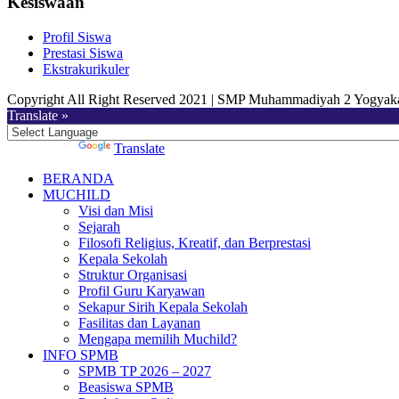
Kesiswaan
Profil Siswa
Prestasi Siswa
Ekstrakurikuler
Copyright All Right Reserved 2021 | SMP Muhammadiyah 2 Yogyaka
Translate »
Powered by
Translate
BERANDA
MUCHILD
Visi dan Misi
Sejarah
Filosofi Religius, Kreatif, dan Berprestasi
Kepala Sekolah
Struktur Organisasi
Profil Guru Karyawan
Sekapur Sirih Kepala Sekolah
Fasilitas dan Layanan
Mengapa memilih Muchild?
INFO SPMB
SPMB TP 2026 – 2027
Beasiswa SPMB