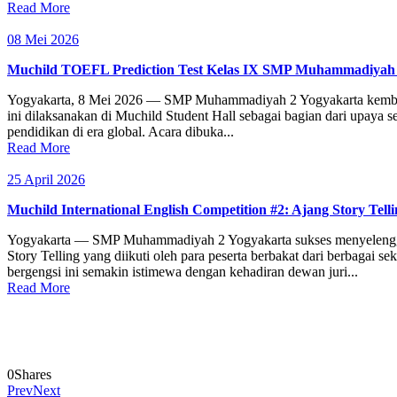
Read More
08 Mei 2026
Muchild TOEFL Prediction Test Kelas IX SMP Muhammadiyah 
Yogyakarta, 8 Mei 2026 — SMP Muhammadiyah 2 Yogyakarta kembali 
ini dilaksanakan di Muchild Student Hall sebagai bagian dari upay
pendidikan di era global. Acara dibuka...
Read More
25 April 2026
Muchild International English Competition #2: Ajang Story Te
Yogyakarta — SMP Muhammadiyah 2 Yogyakarta sukses menyelenggara
Story Telling yang diikuti oleh para peserta berbakat dari berbaga
bergengsi ini semakin istimewa dengan kehadiran dewan juri...
Read More
0
Shares
Prev
Next