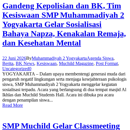
Gandeng Kepolisian dan BK, Tim
Kesiswaan SMP Muhammadiyah 2
Yogyakarta Gelar Sosialisasi
Bahaya Napza, Kenakalan Remaja,
dan Kesehatan Mental
22 Juni 2026
By
Muhammadiyah 2 Yogyakarta
Agenda Siswa
,
Berita
,
BK News
,
Kesiswaan
,
Muchild Magazine
,
Post Format
,
Uncategorized
0
YOGYAKARTA – Dalam upaya membentengi generasi muda dari
pengaruh negatif lingkungan serta menjaga kesejahteraan psikologis
siswa, SMP Muhammadiyah 2 Yogyakarta menggelar kegiatan
sosialisasi terpadu. Acara yang berlangsung di dua tempat masjid Al
Ikhlas dan Muchild Students Hall. Acara ini dibuka pra acara
dengan penampilan siswa...
Read More
SMP Muchild Gelar Classmeeting