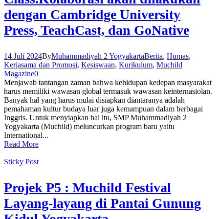
dengan Cambridge University
Press, TeachCast, dan GoNative
14 Juli 2024
By
Muhammadiyah 2 Yogyakarta
Berita
,
Humas
,
Kerjasama dan Promosi
,
Kesiswaan
,
Kurikulum
,
Muchild
Magazine
0
Menjawab tantangan zaman bahwa kehidupan kedepan masyarakat
harus memiliki wawasan global termasuk wawasan keinternasiolan.
Banyak hal yang harus mulai disiapkan diantaranya adalah
pemahaman kultur budaya luar juga kemampuan dalam berbagai
Inggris. Untuk menyiapkan hal itu, SMP Muhammadiyah 2
Yogyakarta (Muchild) meluncurkan program baru yaitu
International...
Read More
Sticky Post
Projek P5 : Muchild Festival
Layang-layang di Pantai Gunung
Kidul Yogyakarta