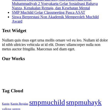
Muhammadiyah 2 Yogyakarta Gelar Sosialisasi Bahaya
Napza, Kenakalan Remaja, dan Kesehatan Mental
SMP Muchild Gelar Classmeeting Pasca ASAT
Siswa Berprestasi Non Akademik Memperoleh Muchild
Award
Text Widget
Nullam quis risus eget urna mollis ornare vel eu leo. Nullam id dolor
id nibh ultricies vehicula ut id elit. Donec ullamcorper nulla non
metus auctor fringilla. Maecenas sed diam eget.
Our Works
Tag Cloud
smpmuchild
smpmuhayk
Kantin
Kantin Berjalan
walking canteen