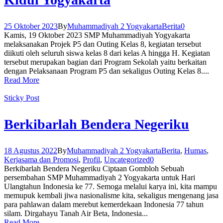
25 Oktober 2023
By
Muhammadiyah 2 Yogyakarta
Berita
0
Kamis, 19 Oktober 2023 SMP Muhammadiyah Yogyakarta
melaksanakan Projek P5 dan Outing Kelas 8, kegiatan tersebut
diikuti oleh seluruh siswa kelas 8 dari kelas A hingga H. Kegiatan
tersebut merupakan bagian dari Program Sekolah yaitu berkaitan
dengan Pelaksanaan Program P5 dan sekaligus Outing Kelas 8....
Read More
Sticky Post
Berkibarlah Bendera Negeriku
18 Agustus 2022
By
Muhammadiyah 2 Yogyakarta
Berita
,
Humas
,
Kerjasama dan Promosi
,
Profil
,
Uncategorized
0
Berkibarlah Bendera Negeriku Ciptaan Gombloh Sebuah
persembahan SMP Muhammadiyah 2 Yogyakarta untuk Hari
Ulangtahun Indonesia ke 77. Semoga melalui karya ini, kita mampu
memupuk kembali jiwa nasionalisme kita, sekaligus mengenang jasa
para pahlawan dalam merebut kemerdekaan Indonesia 77 tahun
silam. Dirgahayu Tanah Air Beta, Indonesia...
Read More