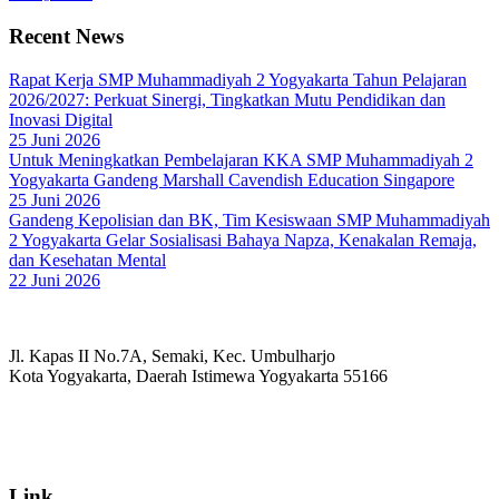
Recent News
Rapat Kerja SMP Muhammadiyah 2 Yogyakarta Tahun Pelajaran
2026/2027: Perkuat Sinergi, Tingkatkan Mutu Pendidikan dan
Inovasi Digital
25 Juni 2026
Untuk Meningkatkan Pembelajaran KKA SMP Muhammadiyah 2
Yogyakarta Gandeng Marshall Cavendish Education Singapore
25 Juni 2026
Gandeng Kepolisian dan BK, Tim Kesiswaan SMP Muhammadiyah
2 Yogyakarta Gelar Sosialisasi Bahaya Napza, Kenakalan Remaja,
dan Kesehatan Mental
22 Juni 2026
Jl. Kapas II No.7A, Semaki, Kec. Umbulharjo
Kota Yogyakarta, Daerah Istimewa Yogyakarta 55166
☏ (0274) 514807
✉ informasi_mucil@yahoo.co.id
Link