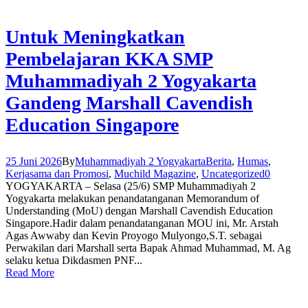
Untuk Meningkatkan
Pembelajaran KKA SMP
Muhammadiyah 2 Yogyakarta
Gandeng Marshall Cavendish
Education Singapore
25 Juni 2026
By
Muhammadiyah 2 Yogyakarta
Berita
,
Humas
,
Kerjasama dan Promosi
,
Muchild Magazine
,
Uncategorized
0
YOGYAKARTA – Selasa (25/6) SMP Muhammadiyah 2
Yogyakarta melakukan penandatanganan Memorandum of
Understanding (MoU) dengan Marshall Cavendish Education
Singapore.Hadir dalam penandatanganan MOU ini, Mr. Arstah
Agas Awwaby dan Kevin Proyogo Mulyongo,S.T. sebagai
Perwakilan dari Marshall serta Bapak Ahmad Muhammad, M. Ag
selaku ketua Dikdasmen PNF...
Read More