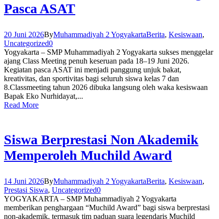
Pasca ASAT
20 Juni 2026
By
Muhammadiyah 2 Yogyakarta
Berita
,
Kesiswaan
,
Uncategorized
0
Yogyakarta – SMP Muhammadiyah 2 Yogyakarta sukses menggelar
ajang Class Meeting penuh keseruan pada 18–19 Juni 2026.
Kegiatan pasca ASAT ini menjadi panggung unjuk bakat,
kreativitas, dan sportivitas bagi seluruh siswa kelas 7 dan
8.Classmeeting tahun 2026 dibuka langsung oleh waka kesiswaan
Bapak Eko Nurhidayat,...
Read More
Siswa Berprestasi Non Akademik
Memperoleh Muchild Award
14 Juni 2026
By
Muhammadiyah 2 Yogyakarta
Berita
,
Kesiswaan
,
Prestasi Siswa
,
Uncategorized
0
YOGYAKARTA – SMP Muhammadiyah 2 Yogyakarta
memberikan penghargaan “Muchild Award” bagi siswa berprestasi
non-akademik, termasuk tim paduan suara legendaris Muchild