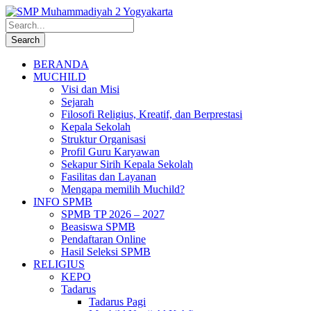
BERANDA
MUCHILD
Visi dan Misi
Sejarah
Filosofi Religius, Kreatif, dan Berprestasi
Kepala Sekolah
Struktur Organisasi
Profil Guru Karyawan
Sekapur Sirih Kepala Sekolah
Fasilitas dan Layanan
Mengapa memilih Muchild?
INFO SPMB
SPMB TP 2026 – 2027
Beasiswa SPMB
Pendaftaran Online
Hasil Seleksi SPMB
RELIGIUS
KEPO
Tadarus
Tadarus Pagi