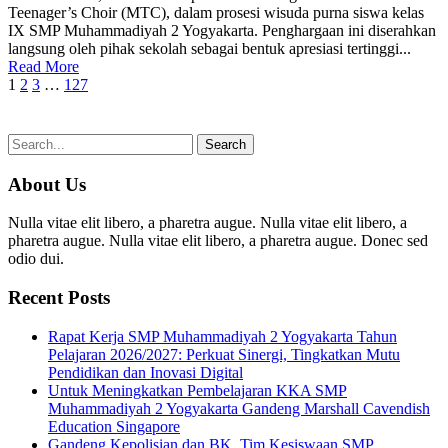
Teenager’s Choir (MTC), dalam prosesi wisuda purna siswa kelas
IX SMP Muhammadiyah 2 Yogyakarta. Penghargaan ini diserahkan
langsung oleh pihak sekolah sebagai bentuk apresiasi tertinggi...
Read More
1
2
3
…
127
About Us
Nulla vitae elit libero, a pharetra augue. Nulla vitae elit libero, a
pharetra augue. Nulla vitae elit libero, a pharetra augue. Donec sed
odio dui.
Recent Posts
Rapat Kerja SMP Muhammadiyah 2 Yogyakarta Tahun
Pelajaran 2026/2027: Perkuat Sinergi, Tingkatkan Mutu
Pendidikan dan Inovasi Digital
Untuk Meningkatkan Pembelajaran KKA SMP
Muhammadiyah 2 Yogyakarta Gandeng Marshall Cavendish
Education Singapore
Gandeng Kepolisian dan BK, Tim Kesiswaan SMP