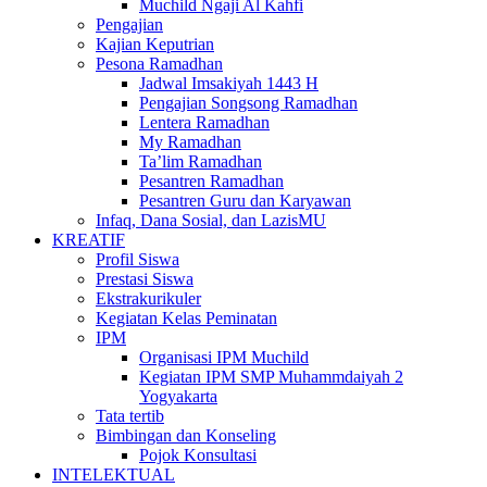
Muchild Ngaji Al Kahfi
Pengajian
Kajian Keputrian
Pesona Ramadhan
Jadwal Imsakiyah 1443 H
Pengajian Songsong Ramadhan
Lentera Ramadhan
My Ramadhan
Ta’lim Ramadhan
Pesantren Ramadhan
Pesantren Guru dan Karyawan
Infaq, Dana Sosial, dan LazisMU
KREATIF
Profil Siswa
Prestasi Siswa
Ekstrakurikuler
Kegiatan Kelas Peminatan
IPM
Organisasi IPM Muchild
Kegiatan IPM SMP Muhammdaiyah 2
Yogyakarta
Tata tertib
Bimbingan dan Konseling
Pojok Konsultasi
INTELEKTUAL