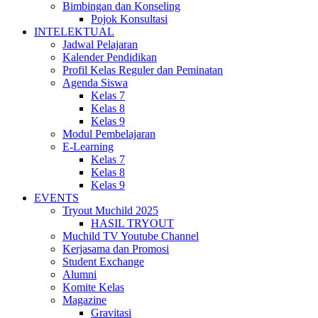
Bimbingan dan Konseling
Pojok Konsultasi
INTELEKTUAL
Jadwal Pelajaran
Kalender Pendidikan
Profil Kelas Reguler dan Peminatan
Agenda Siswa
Kelas 7
Kelas 8
Kelas 9
Modul Pembelajaran
E-Learning
Kelas 7
Kelas 8
Kelas 9
EVENTS
Tryout Muchild 2025
HASIL TRYOUT
Muchild TV Youtube Channel
Kerjasama dan Promosi
Student Exchange
Alumni
Komite Kelas
Magazine
Gravitasi