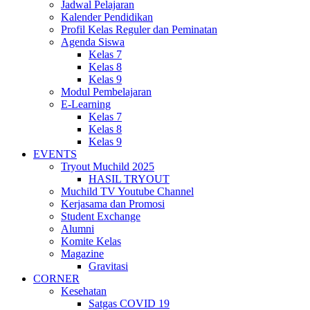
Jadwal Pelajaran
Kalender Pendidikan
Profil Kelas Reguler dan Peminatan
Agenda Siswa
Kelas 7
Kelas 8
Kelas 9
Modul Pembelajaran
E-Learning
Kelas 7
Kelas 8
Kelas 9
EVENTS
Tryout Muchild 2025
HASIL TRYOUT
Muchild TV Youtube Channel
Kerjasama dan Promosi
Student Exchange
Alumni
Komite Kelas
Magazine
Gravitasi
CORNER
Kesehatan
Satgas COVID 19