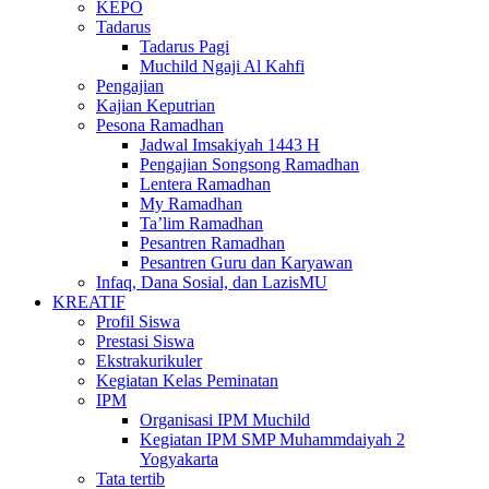
KEPO
Tadarus
Tadarus Pagi
Muchild Ngaji Al Kahfi
Pengajian
Kajian Keputrian
Pesona Ramadhan
Jadwal Imsakiyah 1443 H
Pengajian Songsong Ramadhan
Lentera Ramadhan
My Ramadhan
Ta’lim Ramadhan
Pesantren Ramadhan
Pesantren Guru dan Karyawan
Infaq, Dana Sosial, dan LazisMU
KREATIF
Profil Siswa
Prestasi Siswa
Ekstrakurikuler
Kegiatan Kelas Peminatan
IPM
Organisasi IPM Muchild
Kegiatan IPM SMP Muhammdaiyah 2
Yogyakarta
Tata tertib