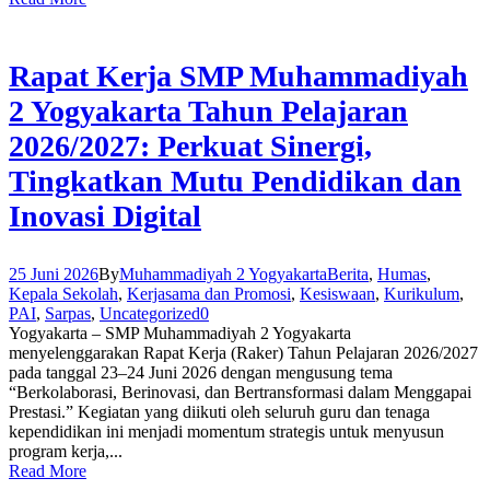
Rapat Kerja SMP Muhammadiyah
2 Yogyakarta Tahun Pelajaran
2026/2027: Perkuat Sinergi,
Tingkatkan Mutu Pendidikan dan
Inovasi Digital
25 Juni 2026
By
Muhammadiyah 2 Yogyakarta
Berita
,
Humas
,
Kepala Sekolah
,
Kerjasama dan Promosi
,
Kesiswaan
,
Kurikulum
,
PAI
,
Sarpas
,
Uncategorized
0
Yogyakarta – SMP Muhammadiyah 2 Yogyakarta
menyelenggarakan Rapat Kerja (Raker) Tahun Pelajaran 2026/2027
pada tanggal 23–24 Juni 2026 dengan mengusung tema
“Berkolaborasi, Berinovasi, dan Bertransformasi dalam Menggapai
Prestasi.” Kegiatan yang diikuti oleh seluruh guru dan tenaga
kependidikan ini menjadi momentum strategis untuk menyusun
program kerja,...
Read More