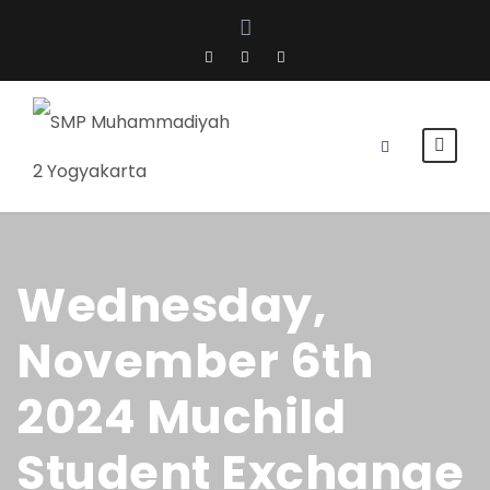
Wednesday,
November 6th
2024 Muchild
Student Exchange