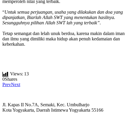
memperoleh nilai yang terbaik.
“
Untuk semua perjuangan, usaha yang dilakukan dan doa yang
dipanjatkan, Biarlah Allah SWT yang menentukan hasilnya.
Sesungguhnya pilihan Allah SWT lah yang terbaik”.
Tetap semangat dan lelah unuk berdoa, karena makin dalam iman
dan ilmu yang dimiliki maka hidup akan penuh kedamaian dan
keberkahan.
Views:
13
0
Shares
Prev
Next
Jl. Kapas II No.7A, Semaki, Kec. Umbulharjo
Kota Yogyakarta, Daerah Istimewa Yogyakarta 55166
☏ (0274) 514807
✉ informasi_mucil@yahoo.co.id