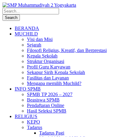
BERANDA
MUCHILD
Visi dan Misi
Sejarah
Filosofi Religius, Kreatif, dan Berprestasi
Kepala Sekolah
Struktur Organisasi
Profil Guru Karyawan
Sekapur Sirih Kepala Sekolah
Fasilitas dan Layanan
Mengapa memilih Muchild?
INFO SPMB
SPMB TP 2026 – 2027
Beasiswa SPMB
Pendaftaran Online
Hasil Seleksi SPMB
RELIGIUS
KEPO
Tadarus
Tadarus Pagi