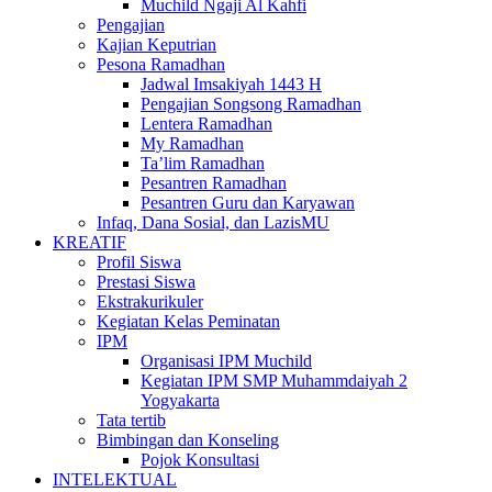
Muchild Ngaji Al Kahfi
Pengajian
Kajian Keputrian
Pesona Ramadhan
Jadwal Imsakiyah 1443 H
Pengajian Songsong Ramadhan
Lentera Ramadhan
My Ramadhan
Ta’lim Ramadhan
Pesantren Ramadhan
Pesantren Guru dan Karyawan
Infaq, Dana Sosial, dan LazisMU
KREATIF
Profil Siswa
Prestasi Siswa
Ekstrakurikuler
Kegiatan Kelas Peminatan
IPM
Organisasi IPM Muchild
Kegiatan IPM SMP Muhammdaiyah 2
Yogyakarta
Tata tertib
Bimbingan dan Konseling
Pojok Konsultasi
INTELEKTUAL