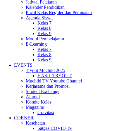
Jadwal Pelajaran
Kalender Pendidikan
Profil Kelas Reguler dan Peminatan
Agenda Siswa
Kelas 7
Kelas 8
Kelas 9
Modul Pembelajaran
E-Learning
Kelas 7
Kelas 8
Kelas 9
EVENTS
Tryout Muchild 2025
HASIL TRYOUT
Muchild TV Youtube Channel
Kerjasama dan Promosi
Student Exchange
Alumni
Komite Kelas
Magazine
Gravitasi
CORNER
Kesehatan
Satgas COVID 19