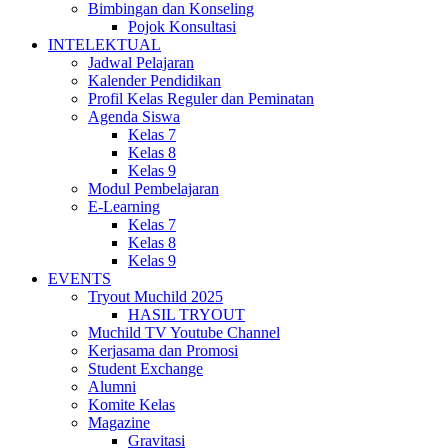
Bimbingan dan Konseling
Pojok Konsultasi
INTELEKTUAL
Jadwal Pelajaran
Kalender Pendidikan
Profil Kelas Reguler dan Peminatan
Agenda Siswa
Kelas 7
Kelas 8
Kelas 9
Modul Pembelajaran
E-Learning
Kelas 7
Kelas 8
Kelas 9
EVENTS
Tryout Muchild 2025
HASIL TRYOUT
Muchild TV Youtube Channel
Kerjasama dan Promosi
Student Exchange
Alumni
Komite Kelas
Magazine
Gravitasi