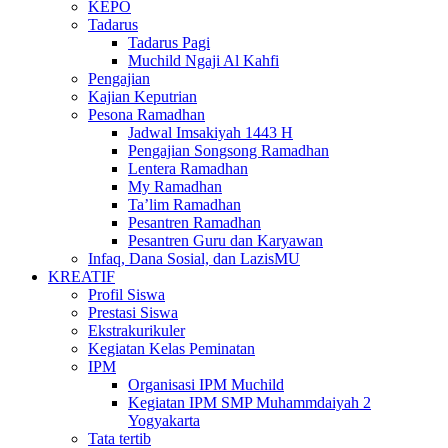
KEPO
Tadarus
Tadarus Pagi
Muchild Ngaji Al Kahfi
Pengajian
Kajian Keputrian
Pesona Ramadhan
Jadwal Imsakiyah 1443 H
Pengajian Songsong Ramadhan
Lentera Ramadhan
My Ramadhan
Ta’lim Ramadhan
Pesantren Ramadhan
Pesantren Guru dan Karyawan
Infaq, Dana Sosial, dan LazisMU
KREATIF
Profil Siswa
Prestasi Siswa
Ekstrakurikuler
Kegiatan Kelas Peminatan
IPM
Organisasi IPM Muchild
Kegiatan IPM SMP Muhammdaiyah 2
Yogyakarta
Tata tertib