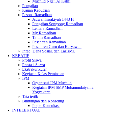
Muchild Ngaji Al Kahfi
Pengajian
Kajian Keputrian
Pesona Ramadhan
Jadwal Imsakiyah 1443 H
Pengajian Songsong Ramadhan
Lentera Ramadhan
My Ramadhan
Ta’lim Ramadhan
Pesantren Ramadhan
Pesantren Guru dan Karyawan
Infaq, Dana Sosial, dan LazisMU
KREATIF
Profil Siswa
Prestasi Siswa
Ekstrakurikuler
Kegiatan Kelas Peminatan
IPM
Organisasi IPM Muchild
Kegiatan IPM SMP Muhammdaiyah 2
Yogyakarta
Tata tertib
Bimbingan dan Konseling
Pojok Konsultasi
INTELEKTUAL