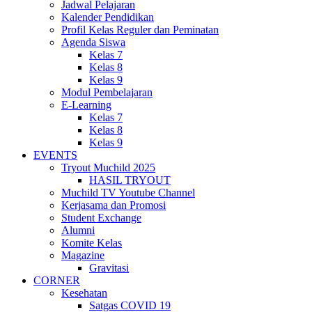
Jadwal Pelajaran
Kalender Pendidikan
Profil Kelas Reguler dan Peminatan
Agenda Siswa
Kelas 7
Kelas 8
Kelas 9
Modul Pembelajaran
E-Learning
Kelas 7
Kelas 8
Kelas 9
EVENTS
Tryout Muchild 2025
HASIL TRYOUT
Muchild TV Youtube Channel
Kerjasama dan Promosi
Student Exchange
Alumni
Komite Kelas
Magazine
Gravitasi
CORNER
Kesehatan
Satgas COVID 19