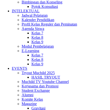
Bimbingan dan Konseling
Pojok Konsultasi
INTELEKTUAL
Jadwal Pelajaran
Kalender Pendidikan
Profil Kelas Reguler dan Peminatan
Agenda Siswa
Kelas 7
Kelas 8
Kelas 9
Modul Pembelajaran
E-Learning
Kelas 7
Kelas 8
Kelas 9
EVENTS
Tryout Muchild 2025
HASIL TRYOUT
Muchild TV Youtube Channel
Kerjasama dan Promosi
Student Exchange
Alumni
Komite Kelas
Magazine
Gravitasi