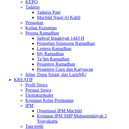
KEPO
Tadarus
Tadarus Pagi
Muchild Ngaji Al Kahfi
Pengajian
Kajian Keputrian
Pesona Ramadhan
Jadwal Imsakiyah 1443 H
Pengajian Songsong Ramadhan
Lentera Ramadhan
My Ramadhan
Ta’lim Ramadhan
Pesantren Ramadhan
Pesantren Guru dan Karyawan
Infaq, Dana Sosial, dan LazisMU
KREATIF
Profil Siswa
Prestasi Siswa
Ekstrakurikuler
Kegiatan Kelas Peminatan
IPM
Organisasi IPM Muchild
Kegiatan IPM SMP Muhammdaiyah 2
Yogyakarta
Tata tertib