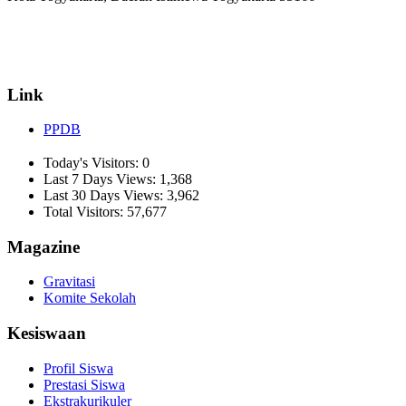
☏ (0274) 514807
✉ informasi_mucil@yahoo.co.id
Link
PPDB
Today's Visitors:
0
Last 7 Days Views:
1,368
Last 30 Days Views:
3,962
Total Visitors:
57,677
Magazine
Gravitasi
Komite Sekolah
Kesiswaan
Profil Siswa
Prestasi Siswa
Ekstrakurikuler