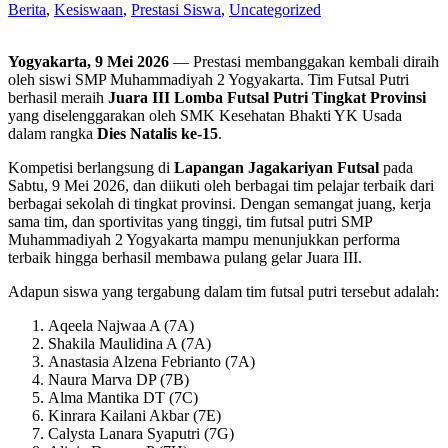
Berita
,
Kesiswaan
,
Prestasi Siswa
,
Uncategorized
Yogyakarta, 9 Mei 2026
— Prestasi membanggakan kembali diraih
oleh siswi SMP Muhammadiyah 2 Yogyakarta. Tim Futsal Putri
berhasil meraih
Juara III Lomba Futsal Putri Tingkat Provinsi
yang diselenggarakan oleh SMK Kesehatan Bhakti YK Usada
dalam rangka
Dies Natalis ke-15
.
Kompetisi berlangsung di
Lapangan Jagakariyan Futsal
pada
Sabtu, 9 Mei 2026, dan diikuti oleh berbagai tim pelajar terbaik dari
berbagai sekolah di tingkat provinsi. Dengan semangat juang, kerja
sama tim, dan sportivitas yang tinggi, tim futsal putri SMP
Muhammadiyah 2 Yogyakarta mampu menunjukkan performa
terbaik hingga berhasil membawa pulang gelar Juara III.
Adapun siswa yang tergabung dalam tim futsal putri tersebut adalah:
Aqeela Najwaa A (7A)
Shakila Maulidina A (7A)
Anastasia Alzena Febrianto (7A)
Naura Marva DP (7B)
Alma Mantika DT (7C)
Kinrara Kailani Akbar (7E)
Calysta Lanara Syaputri (7G)