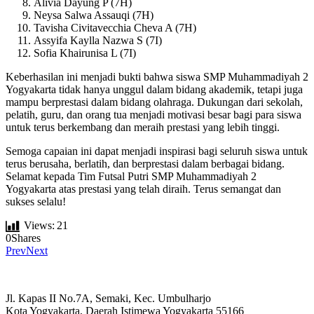
Alivia Dayung P (7H)
Neysa Salwa Assauqi (7H)
Tavisha Civitavecchia Cheva A (7H)
Assyifa Kaylla Nazwa S (7I)
Sofia Khairunisa L (7I)
Keberhasilan ini menjadi bukti bahwa siswa SMP Muhammadiyah 2
Yogyakarta tidak hanya unggul dalam bidang akademik, tetapi juga
mampu berprestasi dalam bidang olahraga. Dukungan dari sekolah,
pelatih, guru, dan orang tua menjadi motivasi besar bagi para siswa
untuk terus berkembang dan meraih prestasi yang lebih tinggi.
Semoga capaian ini dapat menjadi inspirasi bagi seluruh siswa untuk
terus berusaha, berlatih, dan berprestasi dalam berbagai bidang.
Selamat kepada Tim Futsal Putri SMP Muhammadiyah 2
Yogyakarta atas prestasi yang telah diraih. Terus semangat dan
sukses selalu!
Views:
21
0
Shares
Prev
Next
Jl. Kapas II No.7A, Semaki, Kec. Umbulharjo
Kota Yogyakarta, Daerah Istimewa Yogyakarta 55166