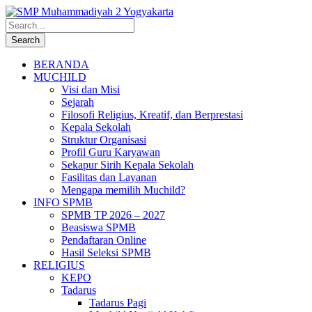
BERANDA
MUCHILD
Visi dan Misi
Sejarah
Filosofi Religius, Kreatif, dan Berprestasi
Kepala Sekolah
Struktur Organisasi
Profil Guru Karyawan
Sekapur Sirih Kepala Sekolah
Fasilitas dan Layanan
Mengapa memilih Muchild?
INFO SPMB
SPMB TP 2026 – 2027
Beasiswa SPMB
Pendaftaran Online
Hasil Seleksi SPMB
RELIGIUS
KEPO
Tadarus
Tadarus Pagi