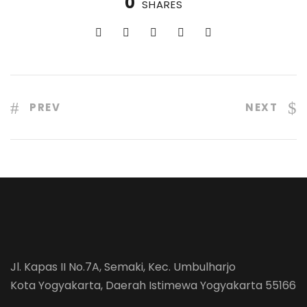
0
SHARES
PREV
NEXT
Jl. Kapas II No.7A, Semaki, Kec. Umbulharjo
Kota Yogyakarta, Daerah Istimewa Yogyakarta 55166