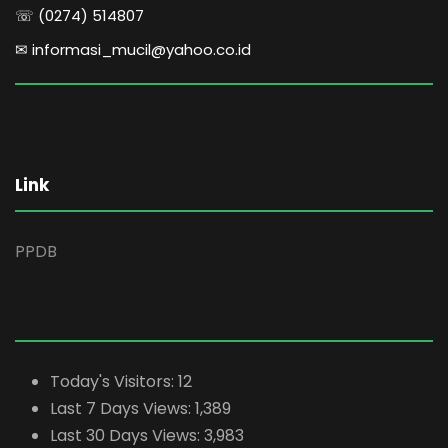
☏ (0274) 514807
✉ informasi_mucil@yahoo.co.id
Link
PPDB
Today's Visitors:
12
Last 7 Days Views:
1,389
Last 30 Days Views:
3,983