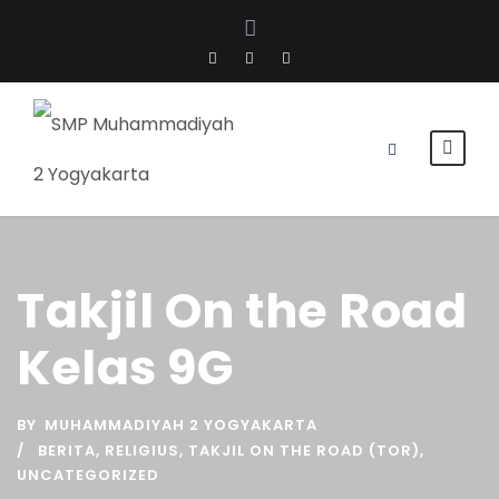
Takjil On the Road
Kelas 9G
BY
MUHAMMADIYAH 2 YOGYAKARTA
BERITA
,
RELIGIUS
,
TAKJIL ON THE ROAD (TOR)
,
UNCATEGORIZED