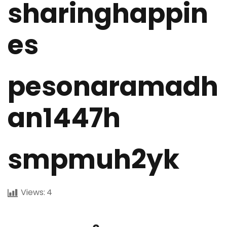
sharinghappin
es
pesonaramadh
an1447h
smpmuh2yk
Views:
4