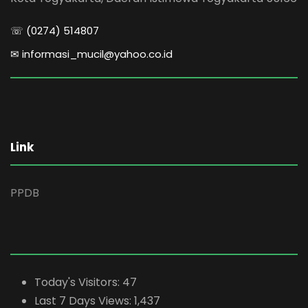
☏ (0274) 514807
✉ informasi_mucil@yahoo.co.id
Link
PPDB
Today's Visitors:
47
Last 7 Days Views:
1,437