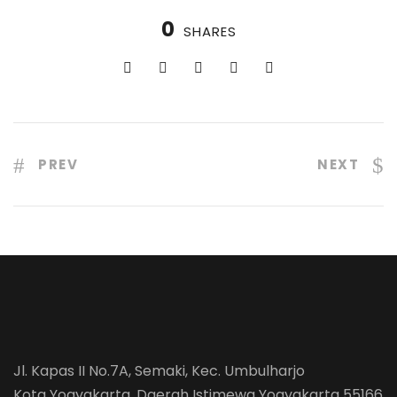
0
SHARES
PREV
NEXT
Jl. Kapas II No.7A, Semaki, Kec. Umbulharjo
Kota Yogyakarta, Daerah Istimewa Yogyakarta 55166