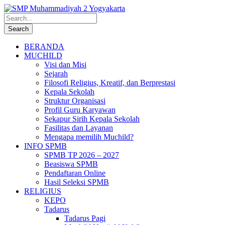
BERANDA
MUCHILD
Visi dan Misi
Sejarah
Filosofi Religius, Kreatif, dan Berprestasi
Kepala Sekolah
Struktur Organisasi
Profil Guru Karyawan
Sekapur Sirih Kepala Sekolah
Fasilitas dan Layanan
Mengapa memilih Muchild?
INFO SPMB
SPMB TP 2026 – 2027
Beasiswa SPMB
Pendaftaran Online
Hasil Seleksi SPMB
RELIGIUS
KEPO
Tadarus
Tadarus Pagi