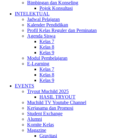
Bimbingan dan Konseling
Pojok Konsultasi
INTELEKTUAL
Jadwal Pelajaran
Kalender Pendidikan
Profil Kelas Reguler dan Peminatan
Agenda Siswa
Kelas 7
Kelas 8
Kelas 9
Modul Pembelajaran
E-Learning
Kelas 7
Kelas 8
Kelas 9
EVENTS
Tryout Muchild 2025
HASIL TRYOUT
Muchild TV Youtube Channel
Kerjasama dan Promosi
Student Exchange
Alumni
Komite Kelas
Magazine
Gravitasi