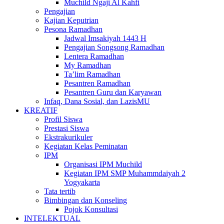
Muchild Ngaji Al Kahfi
Pengajian
Kajian Keputrian
Pesona Ramadhan
Jadwal Imsakiyah 1443 H
Pengajian Songsong Ramadhan
Lentera Ramadhan
My Ramadhan
Ta’lim Ramadhan
Pesantren Ramadhan
Pesantren Guru dan Karyawan
Infaq, Dana Sosial, dan LazisMU
KREATIF
Profil Siswa
Prestasi Siswa
Ekstrakurikuler
Kegiatan Kelas Peminatan
IPM
Organisasi IPM Muchild
Kegiatan IPM SMP Muhammdaiyah 2
Yogyakarta
Tata tertib
Bimbingan dan Konseling
Pojok Konsultasi
INTELEKTUAL