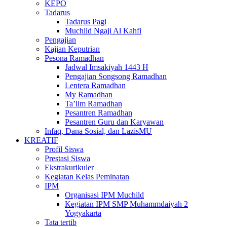
KEPO
Tadarus
Tadarus Pagi
Muchild Ngaji Al Kahfi
Pengajian
Kajian Keputrian
Pesona Ramadhan
Jadwal Imsakiyah 1443 H
Pengajian Songsong Ramadhan
Lentera Ramadhan
My Ramadhan
Ta’lim Ramadhan
Pesantren Ramadhan
Pesantren Guru dan Karyawan
Infaq, Dana Sosial, dan LazisMU
KREATIF
Profil Siswa
Prestasi Siswa
Ekstrakurikuler
Kegiatan Kelas Peminatan
IPM
Organisasi IPM Muchild
Kegiatan IPM SMP Muhammdaiyah 2
Yogyakarta
Tata tertib