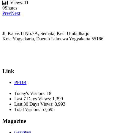
Views:
11
0
Shares
Prev
Next
Jl. Kapas II No.7A, Semaki, Kec. Umbulharjo
Kota Yogyakarta, Daerah Istimewa Yogyakarta 55166
☏ (0274) 514807
✉ informasi_mucil@yahoo.co.id
Link
PPDB
Today's Visitors:
18
Last 7 Days Views:
1,399
Last 30 Days Views:
3,993
Total Visitors:
57,695
Magazine
Gravitasi