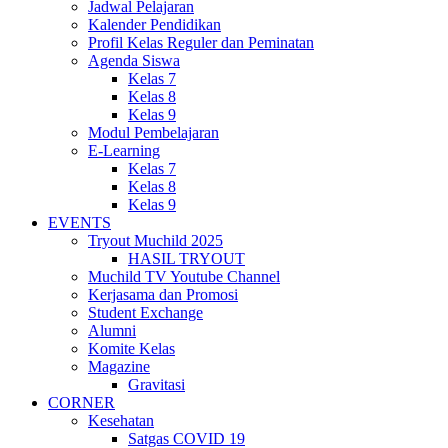
Jadwal Pelajaran
Kalender Pendidikan
Profil Kelas Reguler dan Peminatan
Agenda Siswa
Kelas 7
Kelas 8
Kelas 9
Modul Pembelajaran
E-Learning
Kelas 7
Kelas 8
Kelas 9
EVENTS
Tryout Muchild 2025
HASIL TRYOUT
Muchild TV Youtube Channel
Kerjasama dan Promosi
Student Exchange
Alumni
Komite Kelas
Magazine
Gravitasi
CORNER
Kesehatan
Satgas COVID 19