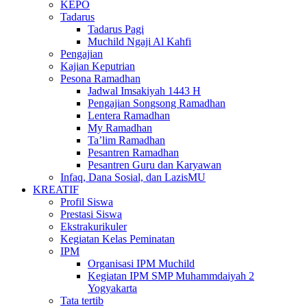
KEPO
Tadarus
Tadarus Pagi
Muchild Ngaji Al Kahfi
Pengajian
Kajian Keputrian
Pesona Ramadhan
Jadwal Imsakiyah 1443 H
Pengajian Songsong Ramadhan
Lentera Ramadhan
My Ramadhan
Ta’lim Ramadhan
Pesantren Ramadhan
Pesantren Guru dan Karyawan
Infaq, Dana Sosial, dan LazisMU
KREATIF
Profil Siswa
Prestasi Siswa
Ekstrakurikuler
Kegiatan Kelas Peminatan
IPM
Organisasi IPM Muchild
Kegiatan IPM SMP Muhammdaiyah 2
Yogyakarta
Tata tertib