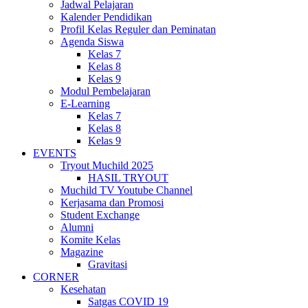
Jadwal Pelajaran
Kalender Pendidikan
Profil Kelas Reguler dan Peminatan
Agenda Siswa
Kelas 7
Kelas 8
Kelas 9
Modul Pembelajaran
E-Learning
Kelas 7
Kelas 8
Kelas 9
EVENTS
Tryout Muchild 2025
HASIL TRYOUT
Muchild TV Youtube Channel
Kerjasama dan Promosi
Student Exchange
Alumni
Komite Kelas
Magazine
Gravitasi
CORNER
Kesehatan
Satgas COVID 19