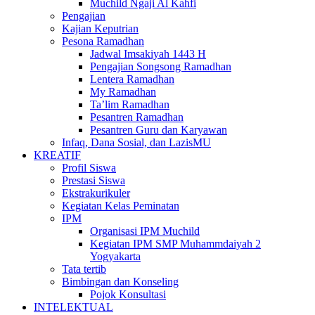
Muchild Ngaji Al Kahfi
Pengajian
Kajian Keputrian
Pesona Ramadhan
Jadwal Imsakiyah 1443 H
Pengajian Songsong Ramadhan
Lentera Ramadhan
My Ramadhan
Ta’lim Ramadhan
Pesantren Ramadhan
Pesantren Guru dan Karyawan
Infaq, Dana Sosial, dan LazisMU
KREATIF
Profil Siswa
Prestasi Siswa
Ekstrakurikuler
Kegiatan Kelas Peminatan
IPM
Organisasi IPM Muchild
Kegiatan IPM SMP Muhammdaiyah 2
Yogyakarta
Tata tertib
Bimbingan dan Konseling
Pojok Konsultasi
INTELEKTUAL