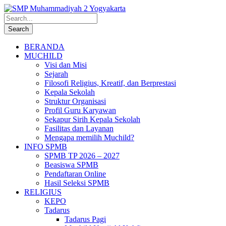
BERANDA
MUCHILD
Visi dan Misi
Sejarah
Filosofi Religius, Kreatif, dan Berprestasi
Kepala Sekolah
Struktur Organisasi
Profil Guru Karyawan
Sekapur Sirih Kepala Sekolah
Fasilitas dan Layanan
Mengapa memilih Muchild?
INFO SPMB
SPMB TP 2026 – 2027
Beasiswa SPMB
Pendaftaran Online
Hasil Seleksi SPMB
RELIGIUS
KEPO
Tadarus
Tadarus Pagi