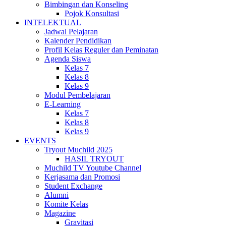
Bimbingan dan Konseling
Pojok Konsultasi
INTELEKTUAL
Jadwal Pelajaran
Kalender Pendidikan
Profil Kelas Reguler dan Peminatan
Agenda Siswa
Kelas 7
Kelas 8
Kelas 9
Modul Pembelajaran
E-Learning
Kelas 7
Kelas 8
Kelas 9
EVENTS
Tryout Muchild 2025
HASIL TRYOUT
Muchild TV Youtube Channel
Kerjasama dan Promosi
Student Exchange
Alumni
Komite Kelas
Magazine
Gravitasi