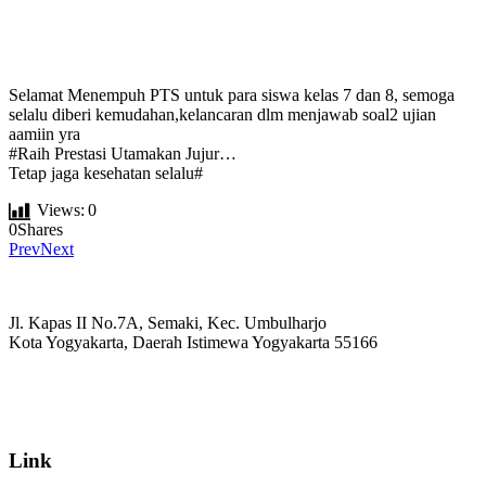
Selamat Menempuh PTS untuk para siswa kelas 7 dan 8, semoga
selalu diberi kemudahan,kelancaran dlm menjawab soal2 ujian
aamiin yra
#Raih Prestasi Utamakan Jujur…
Tetap jaga kesehatan selalu#
Views:
0
0
Shares
Prev
Next
Jl. Kapas II No.7A, Semaki, Kec. Umbulharjo
Kota Yogyakarta, Daerah Istimewa Yogyakarta 55166
☏ (0274) 514807
✉ informasi_mucil@yahoo.co.id
Link