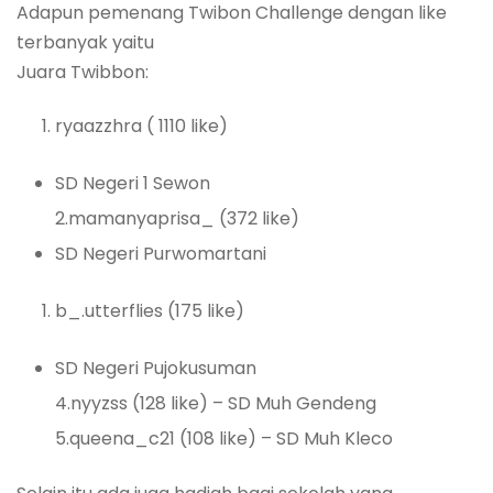
Adapun pemenang Twibon Challenge dengan like
terbanyak yaitu
Juara Twibbon:
ryaazzhra ( 1110 like)
SD Negeri 1 Sewon
2.mamanyaprisa_ (372 like)
SD Negeri Purwomartani
b_.utterflies (175 like)
SD Negeri Pujokusuman
4.nyyzss (128 like) – SD Muh Gendeng
5.queena_c21 (108 like) – SD Muh Kleco