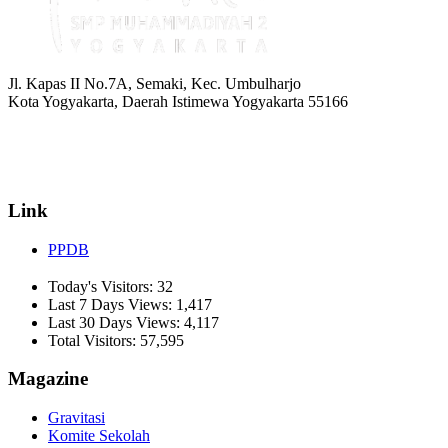
Jl. Kapas II No.7A, Semaki, Kec. Umbulharjo
Kota Yogyakarta, Daerah Istimewa Yogyakarta 55166
☏ (0274) 514807
✉ informasi_mucil@yahoo.co.id
Link
PPDB
Today's Visitors:
32
Last 7 Days Views:
1,417
Last 30 Days Views:
4,117
Total Visitors:
57,595
Magazine
Gravitasi
Komite Sekolah