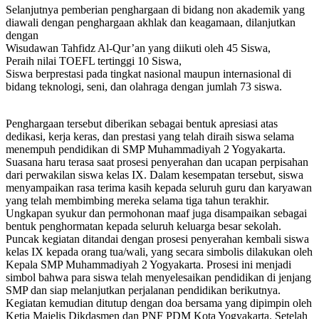
Selanjutnya pemberian penghargaan di bidang non akademik yang
diawali dengan penghargaan akhlak dan keagamaan, dilanjutkan
dengan
Wisudawan Tahfidz Al-Qur’an yang diikuti oleh 45 Siswa,
Peraih nilai TOEFL tertinggi 10 Siswa,
Siswa berprestasi pada tingkat nasional maupun internasional di
bidang teknologi, seni, dan olahraga dengan jumlah 73 siswa.
Penghargaan tersebut diberikan sebagai bentuk apresiasi atas
dedikasi, kerja keras, dan prestasi yang telah diraih siswa selama
menempuh pendidikan di SMP Muhammadiyah 2 Yogyakarta.
Suasana haru terasa saat prosesi penyerahan dan ucapan perpisahan
dari perwakilan siswa kelas IX. Dalam kesempatan tersebut, siswa
menyampaikan rasa terima kasih kepada seluruh guru dan karyawan
yang telah membimbing mereka selama tiga tahun terakhir.
Ungkapan syukur dan permohonan maaf juga disampaikan sebagai
bentuk penghormatan kepada seluruh keluarga besar sekolah.
Puncak kegiatan ditandai dengan prosesi penyerahan kembali siswa
kelas IX kepada orang tua/wali, yang secara simbolis dilakukan oleh
Kepala SMP Muhammadiyah 2 Yogyakarta. Prosesi ini menjadi
simbol bahwa para siswa telah menyelesaikan pendidikan di jenjang
SMP dan siap melanjutkan perjalanan pendidikan berikutnya.
Kegiatan kemudian ditutup dengan doa bersama yang dipimpin oleh
Ketia Majelis Dikdasmen dan PNF PDM Kota Yogyakarta. Setelah