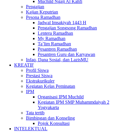
Muchild Ngaji Al Kahfi
Pengajian
Kajian Keputrian
Pesona Ramadhan
Jadwal Imsakiyah 1443 H
Pengajian Songsong Ramadhan
Lentera Ramadhan
My Ramadhan
Ta’lim Ramadhan
Pesantren Ramadhan
Pesantren Guru dan Karyawan
Infaq, Dana Sosial, dan LazisMU
KREATIF
Profil Siswa
Prestasi Siswa
Ekstrakurikuler
Kegiatan Kelas Peminatan
IPM
Organisasi IPM Muchild
Kegiatan IPM SMP Muhammdaiyah 2
Yogyakarta
Tata tertib
Bimbingan dan Konseling
Pojok Konsultasi
INTELEKTUAL