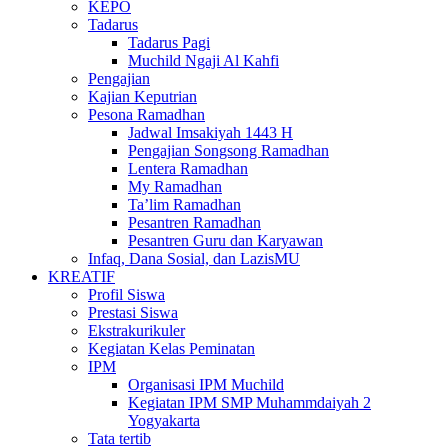
KEPO
Tadarus
Tadarus Pagi
Muchild Ngaji Al Kahfi
Pengajian
Kajian Keputrian
Pesona Ramadhan
Jadwal Imsakiyah 1443 H
Pengajian Songsong Ramadhan
Lentera Ramadhan
My Ramadhan
Ta’lim Ramadhan
Pesantren Ramadhan
Pesantren Guru dan Karyawan
Infaq, Dana Sosial, dan LazisMU
KREATIF
Profil Siswa
Prestasi Siswa
Ekstrakurikuler
Kegiatan Kelas Peminatan
IPM
Organisasi IPM Muchild
Kegiatan IPM SMP Muhammdaiyah 2
Yogyakarta
Tata tertib