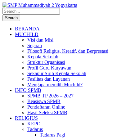
BERANDA
MUCHILD
Visi dan Misi
Sejarah
Filosofi Religius, Kreatif, dan Berprestasi
Kepala Sekolah
Struktur Organisasi
Profil Guru Karyawan
Sekapur Sirih Kepala Sekolah
Fasilitas dan Layanan
Mengapa memilih Muchild?
INFO SPMB
SPMB TP 2026 – 2027
Beasiswa SPMB
Pendaftaran Online
Hasil Seleksi SPMB
RELIGIUS
KEPO
Tadarus
Tadarus Pagi