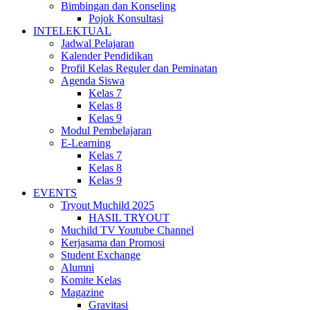
Bimbingan dan Konseling
Pojok Konsultasi
INTELEKTUAL
Jadwal Pelajaran
Kalender Pendidikan
Profil Kelas Reguler dan Peminatan
Agenda Siswa
Kelas 7
Kelas 8
Kelas 9
Modul Pembelajaran
E-Learning
Kelas 7
Kelas 8
Kelas 9
EVENTS
Tryout Muchild 2025
HASIL TRYOUT
Muchild TV Youtube Channel
Kerjasama dan Promosi
Student Exchange
Alumni
Komite Kelas
Magazine
Gravitasi