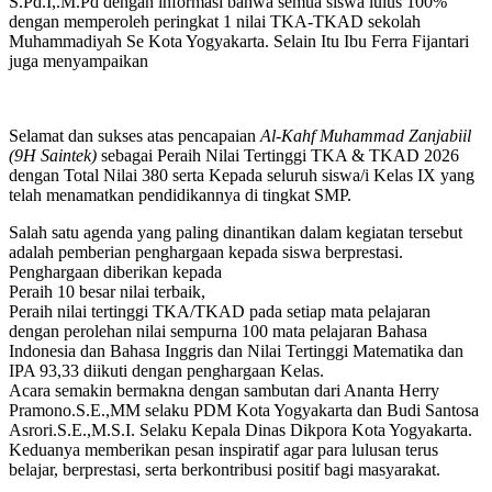
S.Pd.I,.M.Pd dengan informasi bahwa semua siswa lulus 100%
dengan memperoleh peringkat 1 nilai TKA-TKAD sekolah
Muhammadiyah Se Kota Yogyakarta. Selain Itu Ibu Ferra Fijantari
juga menyampaikan
Selamat dan sukses atas pencapaian
Al-Kahf Muhammad Zanjabiil
(9H Saintek)
sebagai Peraih Nilai Tertinggi TKA & TKAD 2026
dengan Total Nilai 380 serta Kepada seluruh siswa/i Kelas IX yang
telah menamatkan pendidikannya di tingkat SMP.
Salah satu agenda yang paling dinantikan dalam kegiatan tersebut
adalah pemberian penghargaan kepada siswa berprestasi.
Penghargaan diberikan kepada
Peraih 10 besar nilai terbaik,
Peraih nilai tertinggi TKA/TKAD pada setiap mata pelajaran
dengan perolehan nilai sempurna 100 mata pelajaran Bahasa
Indonesia dan Bahasa Inggris dan Nilai Tertinggi Matematika dan
IPA 93,33 diikuti dengan penghargaan Kelas.
Acara semakin bermakna dengan sambutan dari Ananta Herry
Pramono.S.E.,MM selaku PDM Kota Yogyakarta dan Budi Santosa
Asrori.S.E.,M.S.I. Selaku Kepala Dinas Dikpora Kota Yogyakarta.
Keduanya memberikan pesan inspiratif agar para lulusan terus
belajar, berprestasi, serta berkontribusi positif bagi masyarakat.