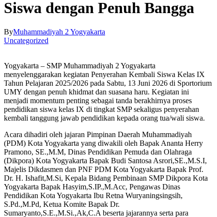
Siswa dengan Penuh Bangga
By
Muhammadiyah 2 Yogyakarta
Uncategorized
Yogyakarta – SMP Muhammadiyah 2 Yogyakarta
menyelenggarakan kegiatan Penyerahan Kembali Siswa Kelas IX
Tahun Pelajaran 2025/2026 pada Sabtu, 13 Juni 2026 di Sportorium
UMY dengan penuh khidmat dan suasana haru. Kegiatan ini
menjadi momentum penting sebagai tanda berakhirnya proses
pendidikan siswa kelas IX di tingkat SMP sekaligus penyerahan
kembali tanggung jawab pendidikan kepada orang tua/wali siswa.
Acara dihadiri oleh jajaran Pimpinan Daerah Muhammadiyah
(PDM) Kota Yogyakarta yang diwakili oleh Bapak Ananta Herry
Pramono, SE.,M.M, Dinas Pendidikan Pemuda dan Olahraga
(Dikpora) Kota Yogyakarta Bapak Budi Santosa Asrori,SE.,M.S.I,
Majelis Dikdasmen dan PNF PDM Kota Yogyakarta Bapak Prof.
Dr. H. Ishafit,M.Si, Kepala Bidang Pembinaan SMP Dikpora Kota
Yogyakarta Bapak Hasyim,S.IP.,M.Acc, Pengawas Dinas
Pendidikan Kota Yogyakarta Ibu Retna Wuryaningsingsih,
S.Pd.,M.Pd, Ketua Komite Bapak Dr.
Sumaryanto,S.E.,M.Si.,Ak,C.A beserta jajarannya serta para