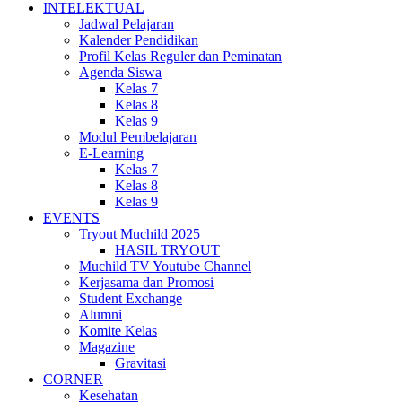
INTELEKTUAL
Jadwal Pelajaran
Kalender Pendidikan
Profil Kelas Reguler dan Peminatan
Agenda Siswa
Kelas 7
Kelas 8
Kelas 9
Modul Pembelajaran
E-Learning
Kelas 7
Kelas 8
Kelas 9
EVENTS
Tryout Muchild 2025
HASIL TRYOUT
Muchild TV Youtube Channel
Kerjasama dan Promosi
Student Exchange
Alumni
Komite Kelas
Magazine
Gravitasi
CORNER
Kesehatan