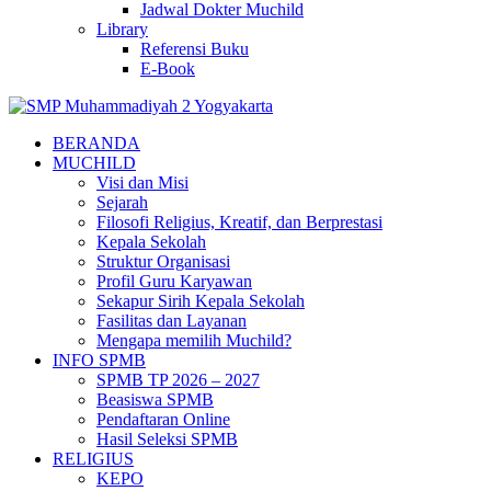
Jadwal Dokter Muchild
Library
Referensi Buku
E-Book
BERANDA
MUCHILD
Visi dan Misi
Sejarah
Filosofi Religius, Kreatif, dan Berprestasi
Kepala Sekolah
Struktur Organisasi
Profil Guru Karyawan
Sekapur Sirih Kepala Sekolah
Fasilitas dan Layanan
Mengapa memilih Muchild?
INFO SPMB
SPMB TP 2026 – 2027
Beasiswa SPMB
Pendaftaran Online
Hasil Seleksi SPMB
RELIGIUS
KEPO