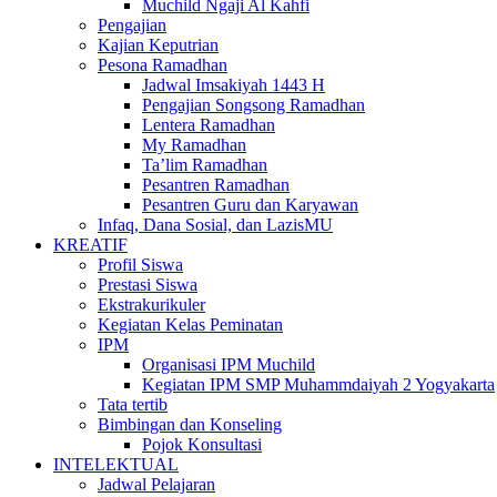
Muchild Ngaji Al Kahfi
Pengajian
Kajian Keputrian
Pesona Ramadhan
Jadwal Imsakiyah 1443 H
Pengajian Songsong Ramadhan
Lentera Ramadhan
My Ramadhan
Ta’lim Ramadhan
Pesantren Ramadhan
Pesantren Guru dan Karyawan
Infaq, Dana Sosial, dan LazisMU
KREATIF
Profil Siswa
Prestasi Siswa
Ekstrakurikuler
Kegiatan Kelas Peminatan
IPM
Organisasi IPM Muchild
Kegiatan IPM SMP Muhammdaiyah 2 Yogyakarta
Tata tertib
Bimbingan dan Konseling
Pojok Konsultasi
INTELEKTUAL
Jadwal Pelajaran