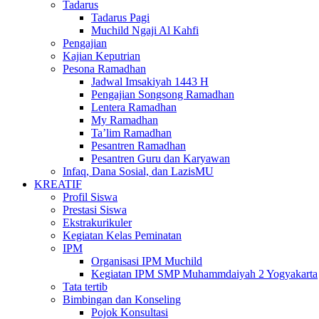
Tadarus
Tadarus Pagi
Muchild Ngaji Al Kahfi
Pengajian
Kajian Keputrian
Pesona Ramadhan
Jadwal Imsakiyah 1443 H
Pengajian Songsong Ramadhan
Lentera Ramadhan
My Ramadhan
Ta’lim Ramadhan
Pesantren Ramadhan
Pesantren Guru dan Karyawan
Infaq, Dana Sosial, dan LazisMU
KREATIF
Profil Siswa
Prestasi Siswa
Ekstrakurikuler
Kegiatan Kelas Peminatan
IPM
Organisasi IPM Muchild
Kegiatan IPM SMP Muhammdaiyah 2 Yogyakarta
Tata tertib
Bimbingan dan Konseling
Pojok Konsultasi