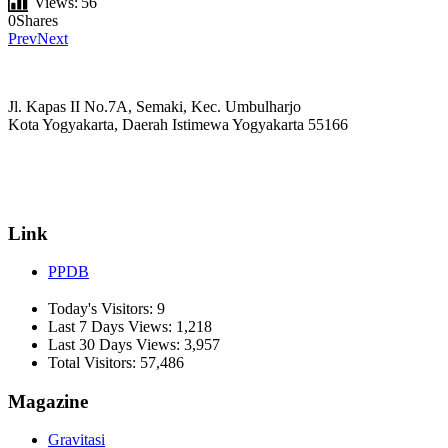
Views:
56
0
Shares
Prev
Next
Jl. Kapas II No.7A, Semaki, Kec. Umbulharjo
Kota Yogyakarta, Daerah Istimewa Yogyakarta 55166
☏ (0274) 514807
✉ informasi_mucil@yahoo.co.id
Link
PPDB
Today's Visitors:
9
Last 7 Days Views:
1,218
Last 30 Days Views:
3,957
Total Visitors:
57,486
Magazine
Gravitasi