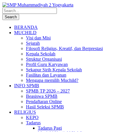
BERANDA
MUCHILD
Visi dan Misi
Sejarah
Filosofi Religius, Kreatif, dan Berprestasi
Kepala Sekolah
Struktur Organisasi
Profil Guru Karyawan
Sekapur Sirih Kepala Sekolah
Fasilitas dan Layanan
Mengapa memilih Muchild?
INFO SPMB
SPMB TP 2026 – 2027
Beasiswa SPMB
Pendaftaran Online
Hasil Seleksi SPMB
RELIGIUS
KEPO
Tadarus
Tadarus Pagi