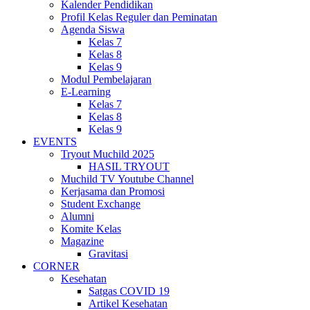
Kalender Pendidikan
Profil Kelas Reguler dan Peminatan
Agenda Siswa
Kelas 7
Kelas 8
Kelas 9
Modul Pembelajaran
E-Learning
Kelas 7
Kelas 8
Kelas 9
EVENTS
Tryout Muchild 2025
HASIL TRYOUT
Muchild TV Youtube Channel
Kerjasama dan Promosi
Student Exchange
Alumni
Komite Kelas
Magazine
Gravitasi
CORNER
Kesehatan
Satgas COVID 19
Artikel Kesehatan