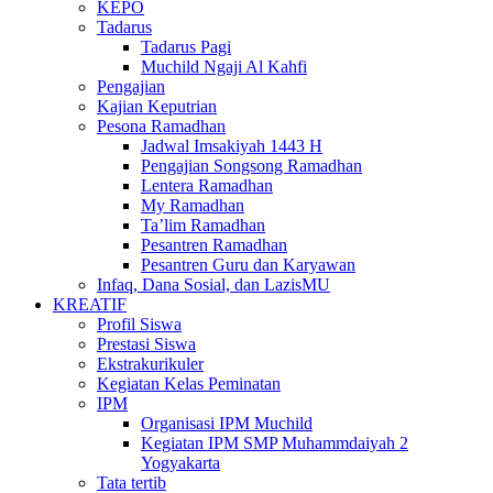
KEPO
Tadarus
Tadarus Pagi
Muchild Ngaji Al Kahfi
Pengajian
Kajian Keputrian
Pesona Ramadhan
Jadwal Imsakiyah 1443 H
Pengajian Songsong Ramadhan
Lentera Ramadhan
My Ramadhan
Ta’lim Ramadhan
Pesantren Ramadhan
Pesantren Guru dan Karyawan
Infaq, Dana Sosial, dan LazisMU
KREATIF
Profil Siswa
Prestasi Siswa
Ekstrakurikuler
Kegiatan Kelas Peminatan
IPM
Organisasi IPM Muchild
Kegiatan IPM SMP Muhammdaiyah 2
Yogyakarta
Tata tertib