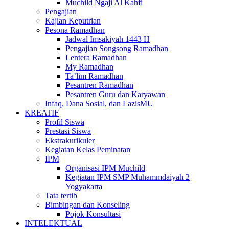
Muchild Ngaji Al Kahfi
Pengajian
Kajian Keputrian
Pesona Ramadhan
Jadwal Imsakiyah 1443 H
Pengajian Songsong Ramadhan
Lentera Ramadhan
My Ramadhan
Ta’lim Ramadhan
Pesantren Ramadhan
Pesantren Guru dan Karyawan
Infaq, Dana Sosial, dan LazisMU
KREATIF
Profil Siswa
Prestasi Siswa
Ekstrakurikuler
Kegiatan Kelas Peminatan
IPM
Organisasi IPM Muchild
Kegiatan IPM SMP Muhammdaiyah 2
Yogyakarta
Tata tertib
Bimbingan dan Konseling
Pojok Konsultasi
INTELEKTUAL