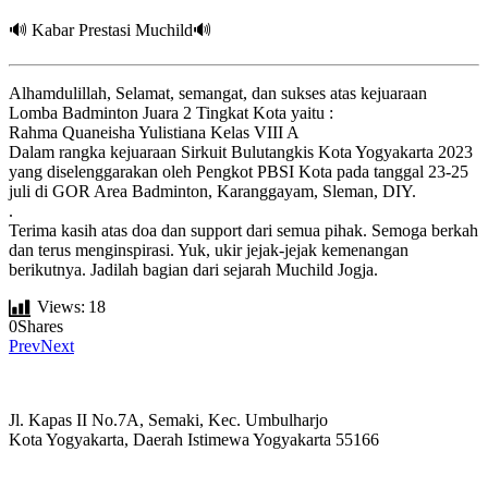
🔊 Kabar Prestasi Muchild🔊
Alhamdulillah, Selamat, semangat, dan sukses atas kejuaraan
Lomba Badminton Juara 2 Tingkat Kota yaitu :
Rahma Quaneisha Yulistiana Kelas VIII A
Dalam rangka kejuaraan Sirkuit Bulutangkis Kota Yogyakarta 2023
yang diselenggarakan oleh Pengkot PBSI Kota pada tanggal 23-25
juli di GOR Area Badminton, Karanggayam, Sleman, DIY.
.
Terima kasih atas doa dan support dari semua pihak. Semoga berkah
dan terus menginspirasi. Yuk, ukir jejak-jejak kemenangan
berikutnya. Jadilah bagian dari sejarah Muchild Jogja.
Views:
18
0
Shares
Prev
Next
Jl. Kapas II No.7A, Semaki, Kec. Umbulharjo
Kota Yogyakarta, Daerah Istimewa Yogyakarta 55166
☏ (0274) 514807