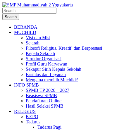
BERANDA
MUCHILD
Visi dan Misi
Sejarah
Filosofi Religius, Kreatif, dan Berprestasi
Kepala Sekolah
Struktur Organisasi
Profil Guru Karyawan
Sekapur Sirih Kepala Sekolah
Fasilitas dan Layanan
Mengapa memilih Muchild?
INFO SPMB
SPMB TP 2026 – 2027
Beasiswa SPMB
Pendaftaran Online
Hasil Seleksi SPMB
RELIGIUS
KEPO
Tadarus
Tadarus Pagi