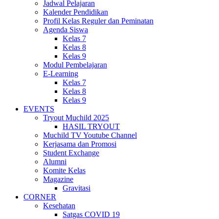
Jadwal Pelajaran
Kalender Pendidikan
Profil Kelas Reguler dan Peminatan
Agenda Siswa
Kelas 7
Kelas 8
Kelas 9
Modul Pembelajaran
E-Learning
Kelas 7
Kelas 8
Kelas 9
EVENTS
Tryout Muchild 2025
HASIL TRYOUT
Muchild TV Youtube Channel
Kerjasama dan Promosi
Student Exchange
Alumni
Komite Kelas
Magazine
Gravitasi
CORNER
Kesehatan
Satgas COVID 19