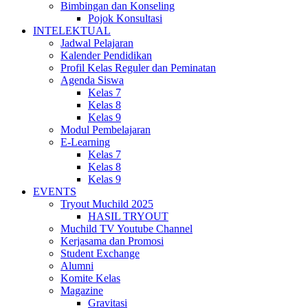
Bimbingan dan Konseling
Pojok Konsultasi
INTELEKTUAL
Jadwal Pelajaran
Kalender Pendidikan
Profil Kelas Reguler dan Peminatan
Agenda Siswa
Kelas 7
Kelas 8
Kelas 9
Modul Pembelajaran
E-Learning
Kelas 7
Kelas 8
Kelas 9
EVENTS
Tryout Muchild 2025
HASIL TRYOUT
Muchild TV Youtube Channel
Kerjasama dan Promosi
Student Exchange
Alumni
Komite Kelas
Magazine
Gravitasi