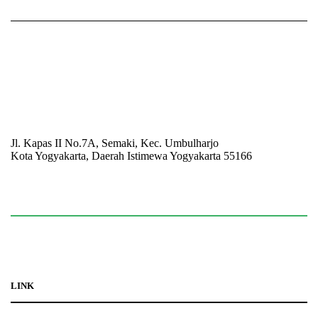
Jl. Kapas II No.7A, Semaki, Kec. Umbulharjo
Kota Yogyakarta, Daerah Istimewa Yogyakarta 55166
☏ (0274) 514807
✉ informasi_mucil@yahoo.co.id
LINK