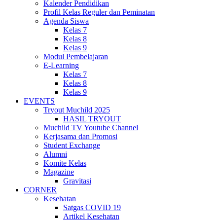
Kalender Pendidikan
Profil Kelas Reguler dan Peminatan
Agenda Siswa
Kelas 7
Kelas 8
Kelas 9
Modul Pembelajaran
E-Learning
Kelas 7
Kelas 8
Kelas 9
EVENTS
Tryout Muchild 2025
HASIL TRYOUT
Muchild TV Youtube Channel
Kerjasama dan Promosi
Student Exchange
Alumni
Komite Kelas
Magazine
Gravitasi
CORNER
Kesehatan
Satgas COVID 19
Artikel Kesehatan