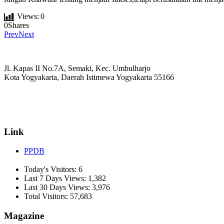
Views:
0
0
Shares
Prev
Next
Jl. Kapas II No.7A, Semaki, Kec. Umbulharjo
Kota Yogyakarta, Daerah Istimewa Yogyakarta 55166
☏ (0274) 514807
✉ informasi_mucil@yahoo.co.id
Link
PPDB
Today's Visitors:
6
Last 7 Days Views:
1,382
Last 30 Days Views:
3,976
Total Visitors:
57,683
Magazine