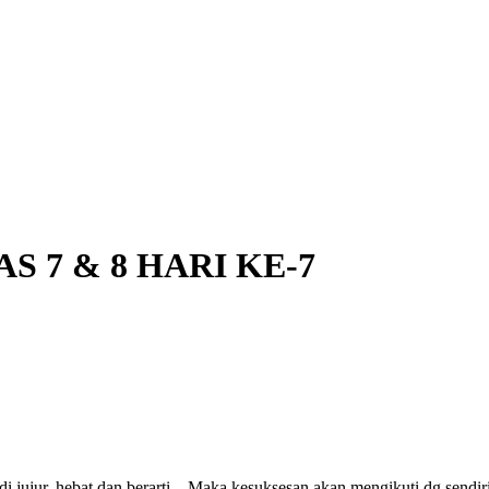
 7 & 8 HARI KE-7
adi jujur, hebat dan berarti…Maka kesuksesan akan mengikuti dg sendir