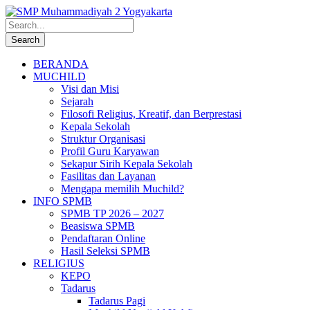
BERANDA
MUCHILD
Visi dan Misi
Sejarah
Filosofi Religius, Kreatif, dan Berprestasi
Kepala Sekolah
Struktur Organisasi
Profil Guru Karyawan
Sekapur Sirih Kepala Sekolah
Fasilitas dan Layanan
Mengapa memilih Muchild?
INFO SPMB
SPMB TP 2026 – 2027
Beasiswa SPMB
Pendaftaran Online
Hasil Seleksi SPMB
RELIGIUS
KEPO
Tadarus
Tadarus Pagi