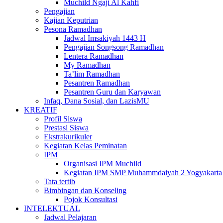
Muchild Ngaji Al Kahfi
Pengajian
Kajian Keputrian
Pesona Ramadhan
Jadwal Imsakiyah 1443 H
Pengajian Songsong Ramadhan
Lentera Ramadhan
My Ramadhan
Ta’lim Ramadhan
Pesantren Ramadhan
Pesantren Guru dan Karyawan
Infaq, Dana Sosial, dan LazisMU
KREATIF
Profil Siswa
Prestasi Siswa
Ekstrakurikuler
Kegiatan Kelas Peminatan
IPM
Organisasi IPM Muchild
Kegiatan IPM SMP Muhammdaiyah 2 Yogyakarta
Tata tertib
Bimbingan dan Konseling
Pojok Konsultasi
INTELEKTUAL
Jadwal Pelajaran