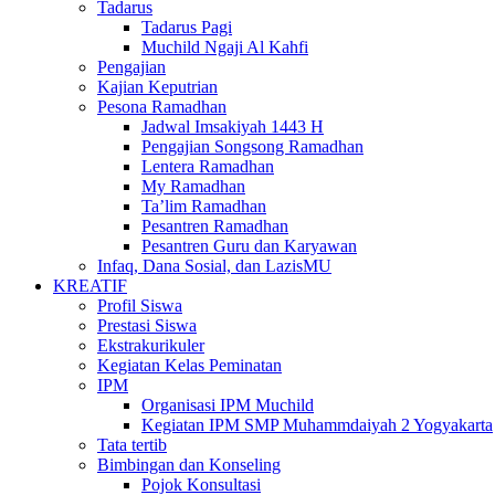
Tadarus
Tadarus Pagi
Muchild Ngaji Al Kahfi
Pengajian
Kajian Keputrian
Pesona Ramadhan
Jadwal Imsakiyah 1443 H
Pengajian Songsong Ramadhan
Lentera Ramadhan
My Ramadhan
Ta’lim Ramadhan
Pesantren Ramadhan
Pesantren Guru dan Karyawan
Infaq, Dana Sosial, dan LazisMU
KREATIF
Profil Siswa
Prestasi Siswa
Ekstrakurikuler
Kegiatan Kelas Peminatan
IPM
Organisasi IPM Muchild
Kegiatan IPM SMP Muhammdaiyah 2 Yogyakarta
Tata tertib
Bimbingan dan Konseling
Pojok Konsultasi