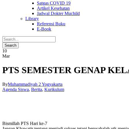
Satgas COVID 19
Artikel Kesehatan
Jadwal Dokter Muchild
Library
Referensi Buku
E-Book
10
Mar
PTS SEMESTER GENAP KELAS
By
Muhammadiyah 2 Yogyakarta
Agenda Siswa
,
Berita
,
Kurikulum
Bismillah PTS Hari ke-7
Jangan Khawatir tentang menjadi sukses,tetapi berusahalah utk menj