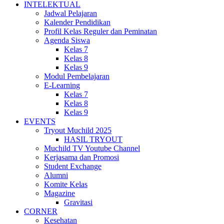
INTELEKTUAL
Jadwal Pelajaran
Kalender Pendidikan
Profil Kelas Reguler dan Peminatan
Agenda Siswa
Kelas 7
Kelas 8
Kelas 9
Modul Pembelajaran
E-Learning
Kelas 7
Kelas 8
Kelas 9
EVENTS
Tryout Muchild 2025
HASIL TRYOUT
Muchild TV Youtube Channel
Kerjasama dan Promosi
Student Exchange
Alumni
Komite Kelas
Magazine
Gravitasi
CORNER
Kesehatan