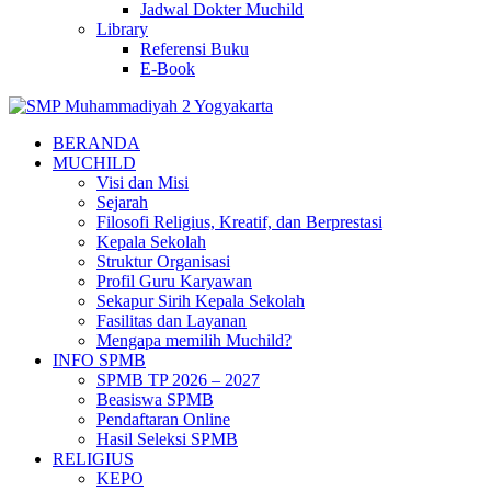
Jadwal Dokter Muchild
Library
Referensi Buku
E-Book
BERANDA
MUCHILD
Visi dan Misi
Sejarah
Filosofi Religius, Kreatif, dan Berprestasi
Kepala Sekolah
Struktur Organisasi
Profil Guru Karyawan
Sekapur Sirih Kepala Sekolah
Fasilitas dan Layanan
Mengapa memilih Muchild?
INFO SPMB
SPMB TP 2026 – 2027
Beasiswa SPMB
Pendaftaran Online
Hasil Seleksi SPMB
RELIGIUS
KEPO