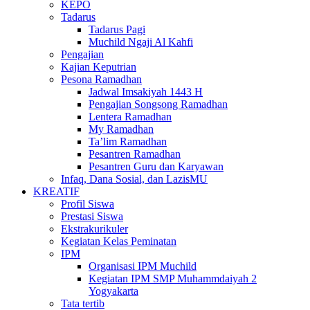
KEPO
Tadarus
Tadarus Pagi
Muchild Ngaji Al Kahfi
Pengajian
Kajian Keputrian
Pesona Ramadhan
Jadwal Imsakiyah 1443 H
Pengajian Songsong Ramadhan
Lentera Ramadhan
My Ramadhan
Ta’lim Ramadhan
Pesantren Ramadhan
Pesantren Guru dan Karyawan
Infaq, Dana Sosial, dan LazisMU
KREATIF
Profil Siswa
Prestasi Siswa
Ekstrakurikuler
Kegiatan Kelas Peminatan
IPM
Organisasi IPM Muchild
Kegiatan IPM SMP Muhammdaiyah 2
Yogyakarta
Tata tertib