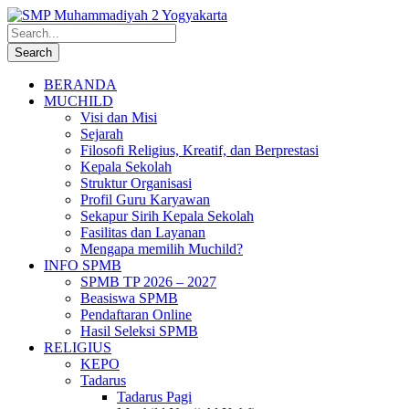
BERANDA
MUCHILD
Visi dan Misi
Sejarah
Filosofi Religius, Kreatif, dan Berprestasi
Kepala Sekolah
Struktur Organisasi
Profil Guru Karyawan
Sekapur Sirih Kepala Sekolah
Fasilitas dan Layanan
Mengapa memilih Muchild?
INFO SPMB
SPMB TP 2026 – 2027
Beasiswa SPMB
Pendaftaran Online
Hasil Seleksi SPMB
RELIGIUS
KEPO
Tadarus
Tadarus Pagi