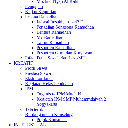
Muchild Ngaji Al Kahfi
Pengajian
Kajian Keputrian
Pesona Ramadhan
Jadwal Imsakiyah 1443 H
Pengajian Songsong Ramadhan
Lentera Ramadhan
My Ramadhan
Ta’lim Ramadhan
Pesantren Ramadhan
Pesantren Guru dan Karyawan
Infaq, Dana Sosial, dan LazisMU
KREATIF
Profil Siswa
Prestasi Siswa
Ekstrakurikuler
Kegiatan Kelas Peminatan
IPM
Organisasi IPM Muchild
Kegiatan IPM SMP Muhammdaiyah 2
Yogyakarta
Tata tertib
Bimbingan dan Konseling
Pojok Konsultasi
INTELEKTUAL