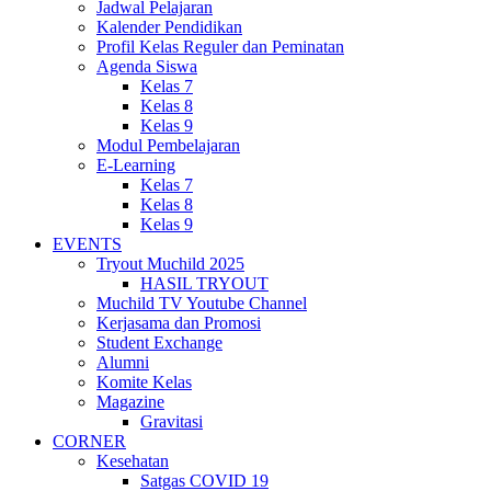
Jadwal Pelajaran
Kalender Pendidikan
Profil Kelas Reguler dan Peminatan
Agenda Siswa
Kelas 7
Kelas 8
Kelas 9
Modul Pembelajaran
E-Learning
Kelas 7
Kelas 8
Kelas 9
EVENTS
Tryout Muchild 2025
HASIL TRYOUT
Muchild TV Youtube Channel
Kerjasama dan Promosi
Student Exchange
Alumni
Komite Kelas
Magazine
Gravitasi
CORNER
Kesehatan
Satgas COVID 19