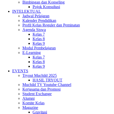
Bimbingan dan Konseling
Pojok Konsultasi
INTELEKTUAL
Jadwal Pelajaran
Kalender Pendidikan
Profil Kelas Reguler dan Peminatan
Agenda Siswa
Kelas 7
Kelas 8
Kelas 9
Modul Pembelajaran
E-Learning
Kelas 7
Kelas 8
Kelas 9
EVENTS
Tryout Muchild 2025
HASIL TRYOUT
Muchild TV Youtube Channel
Kerjasama dan Promosi
Student Exchange
Alumni
Komite Kelas
Magazine
Gravitasi