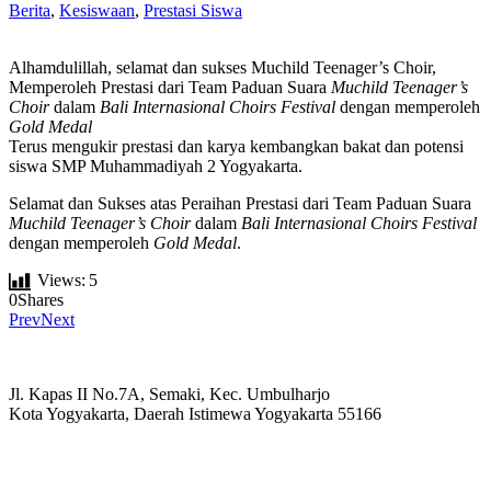
Berita
,
Kesiswaan
,
Prestasi Siswa
Alhamdulillah, selamat dan sukses Muchild Teenager’s Choir,
Memperoleh Prestasi dari Team Paduan Suara
Muchild Teenager’s
Choir
dalam
Bali Internasional Choirs Festival
dengan memperoleh
Gold Medal
Terus mengukir prestasi dan karya kembangkan bakat dan potensi
siswa SMP Muhammadiyah 2 Yogyakarta.
Selamat dan Sukses atas Peraihan Prestasi dari Team Paduan Suara
Muchild Teenager’s Choir
dalam
Bali Internasional Choirs Festival
dengan memperoleh
Gold Medal
.
Views:
5
0
Shares
Prev
Next
Jl. Kapas II No.7A, Semaki, Kec. Umbulharjo
Kota Yogyakarta, Daerah Istimewa Yogyakarta 55166
☏ (0274) 514807
✉ informasi_mucil@yahoo.co.id