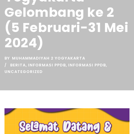
Gelombang ke 2
(5 Februari-31 Mei
2024)
BY
MUHAMMADIYAH 2 YOGYAKARTA
BERITA
,
INFORMASI PPDB
,
INFORMASI PPDB
,
UNCATEGORIZED