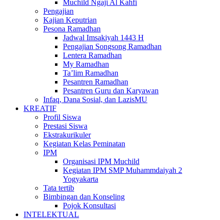
Muchild Ngaji Al Kahfi
Pengajian
Kajian Keputrian
Pesona Ramadhan
Jadwal Imsakiyah 1443 H
Pengajian Songsong Ramadhan
Lentera Ramadhan
My Ramadhan
Ta’lim Ramadhan
Pesantren Ramadhan
Pesantren Guru dan Karyawan
Infaq, Dana Sosial, dan LazisMU
KREATIF
Profil Siswa
Prestasi Siswa
Ekstrakurikuler
Kegiatan Kelas Peminatan
IPM
Organisasi IPM Muchild
Kegiatan IPM SMP Muhammdaiyah 2
Yogyakarta
Tata tertib
Bimbingan dan Konseling
Pojok Konsultasi
INTELEKTUAL