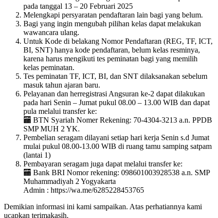
pada tanggal 13 – 20 Februari 2025
Melengkapi persyaratan pendaftaran lain bagi yang belum.
Bagi yang ingin mengubah pilihan kelas dapat melakukan
wawancara ulang.
Untuk Kode di belakang Nomor Pendaftaran (REG, TF, ICT,
BI, SNT) hanya kode pendaftaran, belum kelas resminya,
karena harus mengikuti tes peminatan bagi yang memilih
kelas peminatan.
Tes peminatan TF, ICT, BI, dan SNT dilaksanakan sebelum
masuk tahun ajaran baru.
Pelayanan dan herregistrasi Angsuran ke-2 dapat dilakukan
pada hari Senin – Jumat pukul 08.00 – 13.00 WIB dan dapat
pula melalui transfer ke:
🏧 BTN Syariah Nomer Rekening: 70-4304-3213 a.n. PPDB
SMP MUH 2 YK.
Pembelian seragam dilayani setiap hari kerja Senin s.d Jumat
mulai pukul 08.00-13.00 WIB di ruang tamu samping satpam
(lantai 1)
Pembayaran seragam juga dapat melalui transfer ke:
🏧 Bank BRI Nomor rekening: 098601003928538 a.n. SMP
Muhammadiyah 2 Yogyakarta
Admin : https://wa.me/6285228453765
Demikian informasi ini kami sampaikan. Atas perhatiannya kami
ucapkan terimakasih.