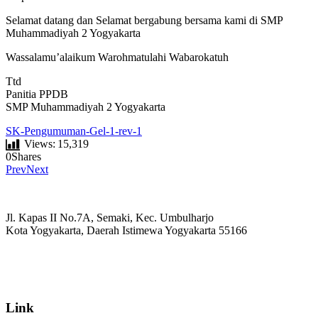
Selamat datang dan Selamat bergabung bersama kami di SMP
Muhammadiyah 2 Yogyakarta
Wassalamu’alaikum Warohmatulahi Wabarokatuh
Ttd
Panitia PPDB
SMP Muhammadiyah 2 Yogyakarta
SK-Pengumuman-Gel-1-rev-1
Views:
15,319
0
Shares
Prev
Next
Jl. Kapas II No.7A, Semaki, Kec. Umbulharjo
Kota Yogyakarta, Daerah Istimewa Yogyakarta 55166
☏ (0274) 514807
✉ informasi_mucil@yahoo.co.id
Link