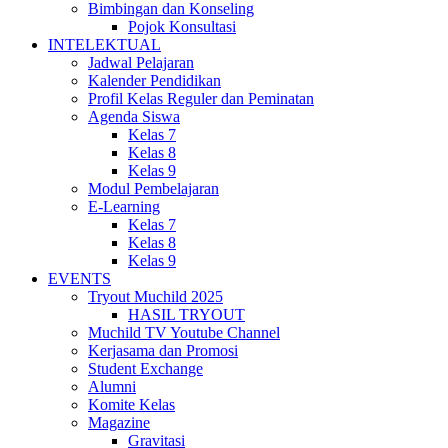
Bimbingan dan Konseling
Pojok Konsultasi
INTELEKTUAL
Jadwal Pelajaran
Kalender Pendidikan
Profil Kelas Reguler dan Peminatan
Agenda Siswa
Kelas 7
Kelas 8
Kelas 9
Modul Pembelajaran
E-Learning
Kelas 7
Kelas 8
Kelas 9
EVENTS
Tryout Muchild 2025
HASIL TRYOUT
Muchild TV Youtube Channel
Kerjasama dan Promosi
Student Exchange
Alumni
Komite Kelas
Magazine
Gravitasi