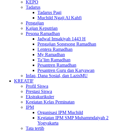
KEPO
Tadarus
Tadarus Pagi
Muchild Ngaji Al Kahfi
Pengajian
Kajian Keputrian
Pesona Ramadhan
Jadwal Imsakiyah 1443 H
Pengajian Songsong Ramadhan
Lentera Ramadhan
My Ramadhan
Ta’lim Ramadhan
Pesantren Ramadhan
Pesantren Guru dan Karyawan
Infaq, Dana Sosial, dan LazisMU
KREATIF
Profil Siswa
Prestasi Siswa
Ekstrakurikuler
Kegiatan Kelas Peminatan
IPM
Organisasi IPM Muchild
Kegiatan IPM SMP Muhammdaiyah 2
Yogyakarta
Tata tertib