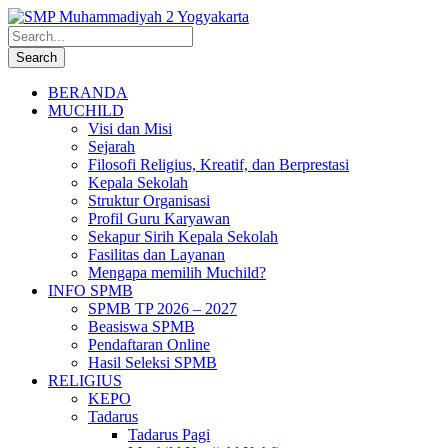
BERANDA
MUCHILD
Visi dan Misi
Sejarah
Filosofi Religius, Kreatif, dan Berprestasi
Kepala Sekolah
Struktur Organisasi
Profil Guru Karyawan
Sekapur Sirih Kepala Sekolah
Fasilitas dan Layanan
Mengapa memilih Muchild?
INFO SPMB
SPMB TP 2026 – 2027
Beasiswa SPMB
Pendaftaran Online
Hasil Seleksi SPMB
RELIGIUS
KEPO
Tadarus
Tadarus Pagi