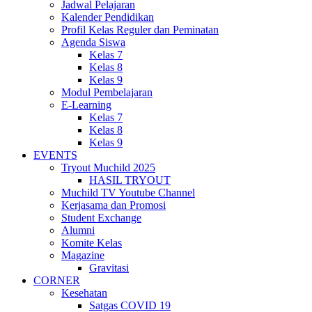
Jadwal Pelajaran
Kalender Pendidikan
Profil Kelas Reguler dan Peminatan
Agenda Siswa
Kelas 7
Kelas 8
Kelas 9
Modul Pembelajaran
E-Learning
Kelas 7
Kelas 8
Kelas 9
EVENTS
Tryout Muchild 2025
HASIL TRYOUT
Muchild TV Youtube Channel
Kerjasama dan Promosi
Student Exchange
Alumni
Komite Kelas
Magazine
Gravitasi
CORNER
Kesehatan
Satgas COVID 19